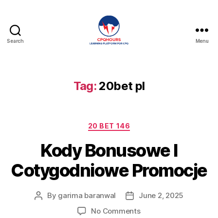
Search
Menu
CPQHours
Tag:
20bet pl
Categories
20 BET 146
Kody Bonusowe I
Cotygodniowe Promocje
By
garima baranwal
June 2, 2025
Post
Post
author
date
on
No Comments