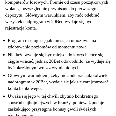
komputerów losowych. Premie od czasu początkowych
wpłat są bezwzględnie przypisane do pierwszego
depozytu. Głównym warunkiem, aby móc odebrać
wszystek nadprogram w 20Bet, wydaje się być
rejestracja konta.
Program resetuje się jak miesiąc i umożliwia na
zdobywanie poziomów od momentu nowa.
Niedużo wydaje się być miejsc, do których chce się
ciągle wracać, jednak 20Bet udowodniło, że wydaje się
być określonym wraz z wymienionych.
Głównym warunkiem, żeby móc odebrać jakikolwiek
nadprogram w 20Bet, wydaje się jak się zarejestrować
konta bankowego.
Uważa się jego w tej chwili zbytnio konkretnego
spośród najhojniejszych w branży, ponieważ podaje
zaskakująco przystępne bonusy gwoli świeżych
użytkowników.