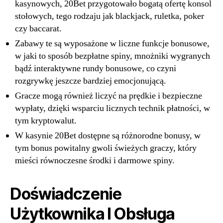
kasynowych, 20Bet przygotowało bogatą ofertę konsol
stołowych, tego rodzaju jak blackjack, ruletka, poker
czy baccarat.
Zabawy te są wyposażone w liczne funkcje bonusowe,
w jaki to sposób bezpłatne spiny, mnożniki wygranych
bądź interaktywne rundy bonusowe, co czyni
rozgrywkę jeszcze bardziej emocjonującą.
Gracze mogą również liczyć na prędkie i bezpieczne
wypłaty, dzięki wsparciu licznych technik płatności, w
tym kryptowalut.
W kasynie 20Bet dostępne są różnorodne bonusy, w
tym bonus powitalny gwoli świeżych graczy, który
mieści równoczesne środki i darmowe spiny.
Doświadczenie
Użytkownika I Obsługa