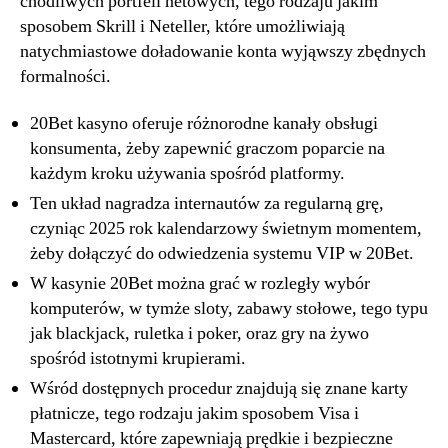
chodliwych portfeli netowych, tego rodzaju jakim
sposobem Skrill i Neteller, które umożliwiają
natychmiastowe doładowanie konta wyjąwszy zbędnych
formalności.
20Bet kasyno oferuje różnorodne kanały obsługi
konsumenta, żeby zapewnić graczom poparcie na
każdym kroku używania spośród platformy.
Ten układ nagradza internautów za regularną grę,
czyniąc 2025 rok kalendarzowy świetnym momentem,
żeby dołączyć do odwiedzenia systemu VIP w 20Bet.
W kasynie 20Bet można grać w rozległy wybór
komputerów, w tymże sloty, zabawy stołowe, tego typu
jak blackjack, ruletka i poker, oraz gry na żywo
spośród istotnymi krupierami.
Wśród dostępnych procedur znajdują się znane karty
płatnicze, tego rodzaju jakim sposobem Visa i
Mastercard, które zapewniają prędkie i bezpieczne