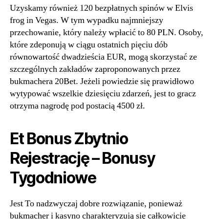
Uzyskamy również 120 bezpłatnych spinów w Elvis
frog in Vegas. W tym wypadku najmniejszy
przechowanie, który należy wpłacić to 80 PLN. Osoby,
które zdeponują w ciągu ostatnich pięciu dób
równowartość dwadzieścia EUR, mogą skorzystać ze
szczególnych zakładów zaproponowanych przez
bukmachera 20Bet. Jeżeli powiedzie się prawidłowo
wytypować wszelkie dziesięciu zdarzeń, jest to gracz
otrzyma nagrodę pod postacią 4500 zł.
Et Bonus Zbytnio
Rejestrację – Bonusy
Tygodniowe
Jest To nadzwyczaj dobre rozwiązanie, ponieważ
bukmacher i kasyno charakteryzują się całkowicie