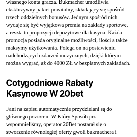
własnego konta gracza. Bukmacher umożliwia
ekskluzywny pakiet powitalny, składający się spośród
trzech oddzielnych bonusów. Jednym spośród nich
wydaje się być wyjątkowa premia na zakłady sportowe,
a reszta to propozycji depozytowe dla kasyna. Każda
promocja posiada oryginalne możliwości, ilości a także
maksymy użytkowania. Polega on na postawieniu
nadchodzących zdarzeń muzycznych, dzięki którym
można wygrać, aż do 4000 ZŁ w bezpłatnych zakładach.
Cotygodniowe Rabaty
Kasynowe W 20bet
Fani na zapisu automatycznie przydzielani są do
głównego poziomu. W Który Sposób już
wspomnieliśmy, operator 20Bet postarał się o
stworzenie równoległej oferty gwoli bukmachera i