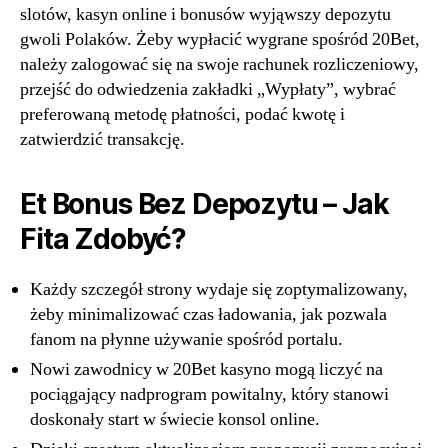
slotów, kasyn online i bonusów wyjąwszy depozytu
gwoli Polaków. Żeby wypłacić wygrane spośród 20Bet,
należy zalogować się na swoje rachunek rozliczeniowy,
przejść do odwiedzenia zakładki „Wypłaty”, wybrać
preferowaną metodę płatności, podać kwotę i
zatwierdzić transakcję.
Et Bonus Bez Depozytu – Jak
Fita Zdobyć?
Każdy szczegół strony wydaje się zoptymalizowany,
żeby minimalizować czas ładowania, jak pozwala
fanom na płynne używanie spośród portalu.
Nowi zawodnicy w 20Bet kasyno mogą liczyć na
pociągający nadprogram powitalny, który stanowi
doskonały start w świecie konsol online.