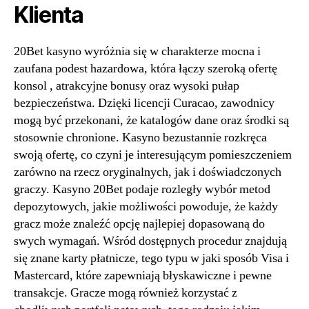
Klienta
20Bet kasyno wyróżnia się w charakterze mocna i
zaufana podest hazardowa, która łączy szeroką ofertę
konsol , atrakcyjne bonusy oraz wysoki pułap
bezpieczeństwa. Dzięki licencji Curacao, zawodnicy
mogą być przekonani, że katalogów dane oraz środki są
stosownie chronione. Kasyno bezustannie rozkręca
swoją ofertę, co czyni je interesującym pomieszczeniem
zarówno na rzecz oryginalnych, jak i doświadczonych
graczy. Kasyno 20Bet podaje rozległy wybór metod
depozytowych, jakie możliwości powoduje, że każdy
gracz może znaleźć opcję najlepiej dopasowaną do
swych wymagań. Wśród dostępnych procedur znajdują
się znane karty płatnicze, tego typu w jaki sposób Visa i
Mastercard, które zapewniają błyskawiczne i pewne
transakcje. Gracze mogą również korzystać z