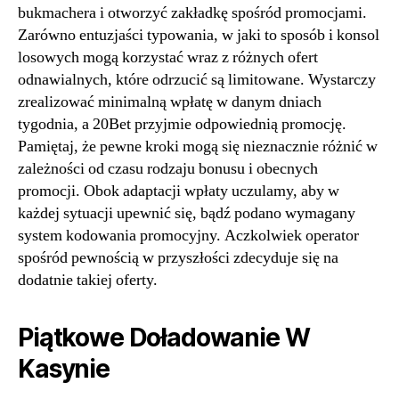
bukmachera i otworzyć zakładkę spośród promocjami.
Zarówno entuzjaści typowania, w jaki to sposób i konsol
losowych mogą korzystać wraz z różnych ofert
odnawialnych, które odrzucić są limitowane. Wystarczy
zrealizować minimalną wpłatę w danym dniach
tygodnia, a 20Bet przyjmie odpowiednią promocję.
Pamiętaj, że pewne kroki mogą się nieznacznie różnić w
zależności od czasu rodzaju bonusu i obecnych
promocji. Obok adaptacji wpłaty uczulamy, aby w
każdej sytuacji upewnić się, bądź podano wymagany
system kodowania promocyjny. Aczkolwiek operator
spośród pewnością w przyszłości zdecyduje się na
dodatnie takiej oferty.
Piątkowe Doładowanie W
Kasynie