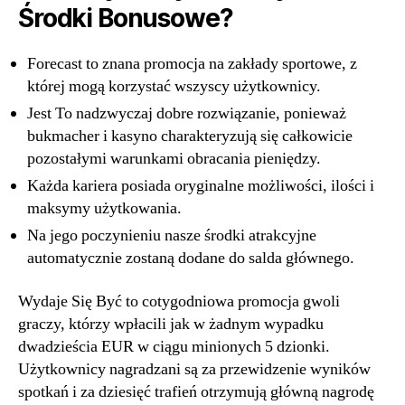
Środki Bonusowe?
Forecast to znana promocja na zakłady sportowe, z
której mogą korzystać wszyscy użytkownicy.
Jest To nadzwyczaj dobre rozwiązanie, ponieważ
bukmacher i kasyno charakteryzują się całkowicie
pozostałymi warunkami obracania pieniędzy.
Każda kariera posiada oryginalne możliwości, ilości i
maksymy użytkowania.
Na jego poczynieniu nasze środki atrakcyjne
automatycznie zostaną dodane do salda głównego.
Wydaje Się Być to cotygodniowa promocja gwoli
graczy, którzy wpłacili jak w żadnym wypadku
dwadzieścia EUR w ciągu minionych 5 dzionki.
Użytkownicy nagradzani są za przewidzenie wyników
spotkań i za dziesięć trafień otrzymują główną nagrodę