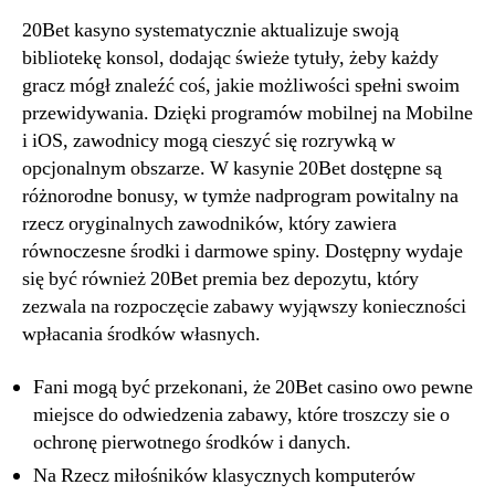
20Bet kasyno systematycznie aktualizuje swoją
bibliotekę konsol, dodając świeże tytuły, żeby każdy
gracz mógł znaleźć coś, jakie możliwości spełni swoim
przewidywania. Dzięki programów mobilnej na Mobilne
i iOS, zawodnicy mogą cieszyć się rozrywką w
opcjonalnym obszarze. W kasynie 20Bet dostępne są
różnorodne bonusy, w tymże nadprogram powitalny na
rzecz oryginalnych zawodników, który zawiera
równoczesne środki i darmowe spiny. Dostępny wydaje
się być również 20Bet premia bez depozytu, który
zezwala na rozpoczęcie zabawy wyjąwszy konieczności
wpłacania środków własnych.
Fani mogą być przekonani, że 20Bet casino owo pewne
miejsce do odwiedzenia zabawy, które troszczy sie o
ochronę pierwotnego środków i danych.
Na Rzecz miłośników klasycznych komputerów