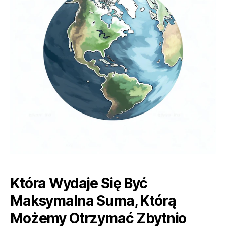
Która Wydaje Się Być
Maksymalna Suma, Którą
Możemy Otrzymać Zbytnio