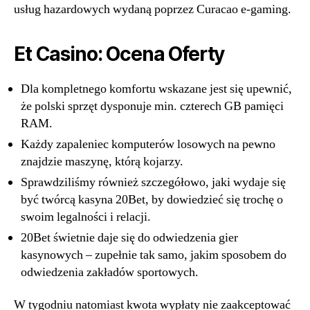
usług hazardowych wydaną poprzez Curacao e-gaming.
Et Casino: Ocena Oferty
Dla kompletnego komfortu wskazane jest się upewnić,
że polski sprzęt dysponuje min. czterech GB pamięci
RAM.
Każdy zapaleniec komputerów losowych na pewno
znajdzie maszynę, którą kojarzy.
Sprawdziliśmy również szczegółowo, jaki wydaje się
być twórcą kasyna 20Bet, by dowiedzieć się trochę o
swoim legalności i relacji.
20Bet świetnie daje się do odwiedzenia gier
kasynowych – zupełnie tak samo, jakim sposobem do
odwiedzenia zakładów sportowych.
W tygodniu natomiast kwota wypłaty nie zaakceptować