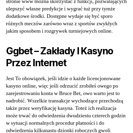
stronie www można skorzystać z funkcji, pozwalających
ulepszyć własne predykcje i wygrać tuż przy tymże
dodatkowe środki. Dostępne wydaje się być sporo
różnych meczów zarówno wraz z sportów zwykłych
jakim sposobem i rozgrywek turniejowych online.
Ggbet – Zakłady I Kasyno
Przez Internet
Jest To obowiązek, jeśli idzie o każde licencjonowane
kasyno online, więc jeśli odrzucić zrobiłeś owego po
zarejestrowaniu konta w Bruce Bet, owo warto jest to
nadrobić. Wszelkie transakcje wychodzące przechodzą
także przez weryfikację kasyna. Toteż ich realizacja
może trwać do odwiedzenia dwudziestu czterech godzin
w sytuacji normalnych procedur płatności i do
odwiedzenia kilkunastu dzionki roboczych gwoli