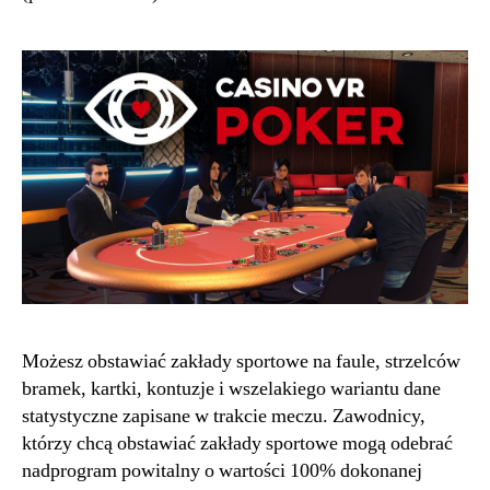
Możesz obstawiać zakłady sportowe na faule, strzelców
bramek, kartki, kontuzje i wszelakiego wariantu dane
statystyczne zapisane w trakcie meczu. Zawodnicy,
którzy chcą obstawiać zakłady sportowe mogą odebrać
nadprogram powitalny o wartości 100% dokonanej