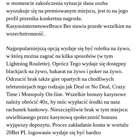
w momencie zakończenia sytuacje dana osoba
wyszukuje się na premiowanym miejscu, jest to na jego
profil przenika konkretna nagroda.
KasynointernetoweBruce Bet stawia przede wszelkim na
wszechstronność.
Najpopularniejszą opcją wydaje się być ruletka na żywo,
w którą można zagrać na kilka sposobów (w tym
Lightning Roulette). Oprócz Tego wydaje się dostępny
blackjack na żywo, bakarat na żywo i poker na żywo.
Odrzucić brak także gier opartych na chodliwych
teleturniejach tego rodzaju jak Deal or No Deal, Crazy
Time i Monopoly On-line. Wszelkie bonusy kasynowe
należy obrócić 40x, by móc wypłacić środki na nasz
rachunek bankowy. Nieszczęśliwie brak w tym miejscu
uwielbianego przez kasynową społeczność bonusu
wyjąwszy depozytu. Proces zakładanie konta w wortalu
20Bet PL logowanie wydaje się być bardzo