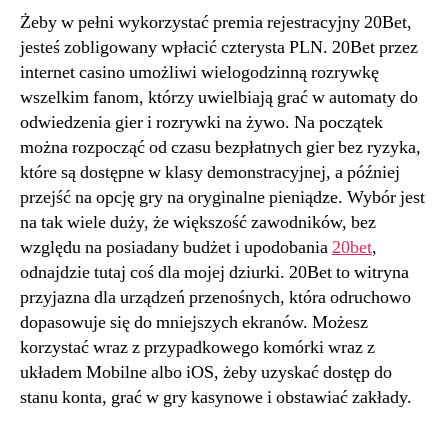
Żeby w pełni wykorzystać premia rejestracyjny 20Bet,
jesteś zobligowany wpłacić czterysta PLN. 20Bet przez
internet casino umożliwi wielogodzinną rozrywkę
wszelkim fanom, którzy uwielbiają grać w automaty do
odwiedzenia gier i rozrywki na żywo. Na początek
można rozpocząć od czasu bezpłatnych gier bez ryzyka,
które są dostępne w klasy demonstracyjnej, a później
przejść na opcję gry na oryginalne pieniądze. Wybór jest
na tak wiele duży, że większość zawodników, bez
względu na posiadany budżet i upodobania
20bet
,
odnajdzie tutaj coś dla mojej dziurki. 20Bet to witryna
przyjazna dla urządzeń przenośnych, która odruchowo
dopasowuje się do mniejszych ekranów. Możesz
korzystać wraz z przypadkowego komórki wraz z
układem Mobilne albo iOS, żeby uzyskać dostęp do
stanu konta, grać w gry kasynowe i obstawiać zakłady.