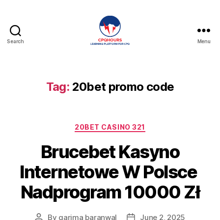
Search
Menu
CPQHours
Tag:
20bet promo code
Categories
20BET CASINO 321
Brucebet Kasyno
Internetowe W Polsce ️
Nadprogram 10000 Zł
By
garima baranwal
June 2, 2025
Post
Post