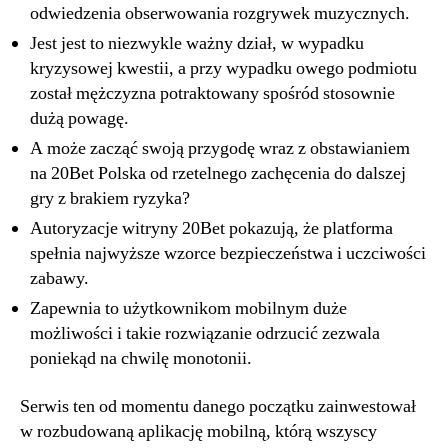
odwiedzenia obserwowania rozgrywek muzycznych.
Jest jest to niezwykle ważny dział, w wypadku
kryzysowej kwestii, a przy wypadku owego podmiotu
został mężczyzna potraktowany spośród stosownie
dużą powagę.
A może zacząć swoją przygodę wraz z obstawianiem
na 20Bet Polska od rzetelnego zachęcenia do dalszej
gry z brakiem ryzyka?
Autoryzacje witryny 20Bet pokazują, że platforma
spełnia najwyższe wzorce bezpieczeństwa i uczciwości
zabawy.
Zapewnia to użytkownikom mobilnym duże
możliwości i takie rozwiązanie odrzucić zezwala
poniekąd na chwilę monotonii.
Serwis ten od momentu danego początku zainwestował
w rozbudowaną aplikację mobilną, którą wszyscy