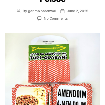
By
garima baranwal
June 2, 2025
Post
Post
author
date
on
No Comments
Odnośnik
Do
Logowania
Do
20bet
Casino
W
Polsce