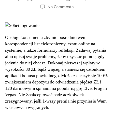
author
date
on
No Comments
Brucebet
Kasyno
Internetowe
W
Polsce
Obsługi konsumenta zbytnio pośrednictwem
korespondencji list elektroniczny, czatu online na
Nadprogram
systemie, a także formularzy refleksji. Zadawaj pytania
10000
albo opisuj swoje problemy, żeby uzyskać pomoc, gdy
Zł
jedynie do niej chcesz. Dokonaj pierwszej wpłaty w
wysokości 80 ZŁ bądź więcej, a staniesz się członkiem
aplikacji bonusu powitalnego. Możesz cieszyć się 100%
zwiększeniem depozytu do odwiedzenia pięćset ZŁ i
120 darmowymi spinami na popularną grę Elvis Frog in
Vegas. Nie Zaakceptować bądź aczkolwiek
zrezygnowany, jeśli 1-wszy premia nie przyniesie Wam
właściwych wygranych.