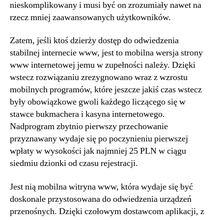
nieskomplikowany i musi być on zrozumiały nawet na
rzecz mniej zaawansowanych użytkowników.
Zatem, jeśli ktoś dzierży dostęp do odwiedzenia
stabilnej internecie www, jest to mobilna wersja strony
www internetowej jemu w zupełności należy. Dzięki
wstecz rozwiązaniu zrezygnowano wraz z wzrostu
mobilnych programów, które jeszcze jakiś czas wstecz
były obowiązkowe gwoli każdego liczącego się w
stawce bukmachera i kasyna internetowego.
Nadprogram zbytnio pierwszy przechowanie
przyznawany wydaje się po poczynieniu pierwszej
wpłaty w wysokości jak najmniej 25 PLN w ciągu
siedmiu dzionki od czasu rejestracji.
Jest nią mobilna witryna www, która wydaje się być
doskonale przystosowana do odwiedzenia urządzeń
przenośnych. Dzięki czołowym dostawcom aplikacji, z