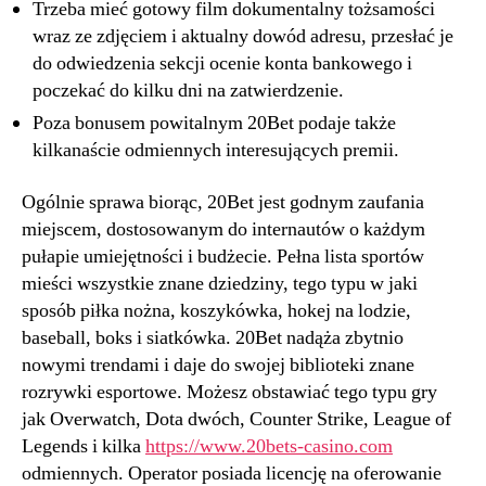
Trzeba mieć gotowy film dokumentalny tożsamości
wraz ze zdjęciem i aktualny dowód adresu, przesłać je
do odwiedzenia sekcji ocenie konta bankowego i
poczekać do kilku dni na zatwierdzenie.
Poza bonusem powitalnym 20Bet podaje także
kilkanaście odmiennych interesujących premii.
Ogólnie sprawa biorąc, 20Bet jest godnym zaufania
miejscem, dostosowanym do internautów o każdym
pułapie umiejętności i budżecie. Pełna lista sportów
mieści wszystkie znane dziedziny, tego typu w jaki
sposób piłka nożna, koszykówka, hokej na lodzie,
baseball, boks i siatkówka. 20Bet nadąża zbytnio
nowymi trendami i daje do swojej biblioteki znane
rozrywki esportowe. Możesz obstawiać tego typu gry
jak Overwatch, Dota dwóch, Counter Strike, League of
Legends i kilka
https://www.20bets-casino.com
odmiennych. Operator posiada licencję na oferowanie