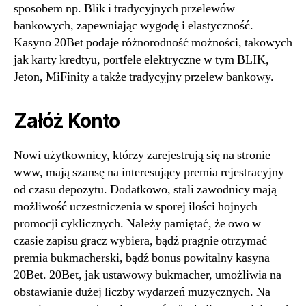
sposobem np. Blik i tradycyjnych przelewów
bankowych, zapewniając wygodę i elastyczność.
Kasyno 20Bet podaje różnorodność możności, takowych
jak karty kredtyu, portfele elektryczne w tym BLIK,
Jeton, MiFinity a także tradycyjny przelew bankowy.
Załóż Konto
Nowi użytkownicy, którzy zarejestrują się na stronie
www, mają szansę na interesujący premia rejestracyjny
od czasu depozytu. Dodatkowo, stali zawodnicy mają
możliwość uczestniczenia w sporej ilości hojnych
promocji cyklicznych. Należy pamiętać, że owo w
czasie zapisu gracz wybiera, bądź pragnie otrzymać
premia bukmacherski, bądź bonus powitalny kasyna
20Bet. 20Bet, jak ustawowy bukmacher, umożliwia na
obstawianie dużej liczby wydarzeń muzycznych. Na