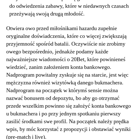
do odwiedzenia zabawy, które w niedawnych czasach
przeżywają swoją drugą młodość.
Otwiera owo przed miłośnikami hazardu zupełnie
oryginalne doświadczenia, które co więcej zwiększają
przyjemność spośród batalii. Oczywiście nie zrobimy
owego bezpośrednio, jednakże podamy każde
najważniejsze wiadomości o 20Bet, które powinieneś
wiedzieć, zanim założeniem konta bankowego.
Nadprogram powitalny zyskuje się na starcie, jest więc
mężczyzna również wizytówką danego bukmachera.
Nadprogram na początek w którymś sensie można
nazwać bonusem od depozytu, bo aby go otrzymać
przede wszelkim powinno się założyć konta bankowego
u bukmachera i po przy jednym spotkaniu pierwszy
zasilić środkami swe profil. Na początek należy prędka
wpis, by móc korzystać z propozycji i obstawiać wyniki
(pre-match i live).