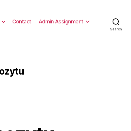
Contact
Admin Assignment
Search
ozytu