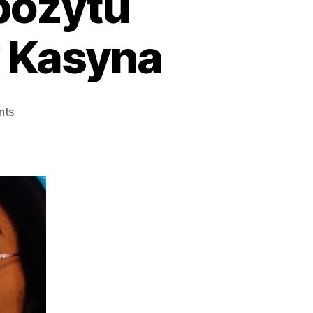
pozytu
y Kasyna
on
nts
20bet
Premia
Bez
Depozytu
Najistotniejsze
Bonusy
Kasyna