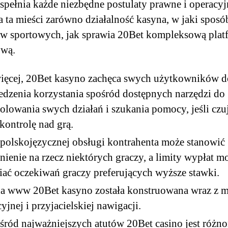
spełnia każde niezbędne postulaty prawne i operacyj
a ta mieści zarówno działalność kasyna, w jaki sposób
w sportowych, jak sprawia 20Bet kompleksową plat
ową.
więcej, 20Bet kasyno zachęca swych użytkowników d
dzenia korzystania spośród dostępnych narzędzi do
olowania swych działań i szukania pomocy, jeśli czuj
 kontrolę nad grą.
polskojęzycznej obsługi kontrahenta może stanowić
nienie na rzecz niektórych graczy, a limity wypłat m
iać oczekiwań graczy preferujących wyższe stawki.
na www 20Bet kasyno została konstruowana wraz z m
cyjnej i przyjacielskiej nawigacji.
śród najważniejszych atutów 20Bet casino jest różn