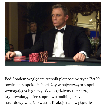
Pod Spodem względem technik płatności witryna Bet20
powinien zaspokoić chociażby w najwyższym stopniu
wymagających graczy. Wydobędziemy tu zresztą
kryptowaluty, które stopniowo podbijają zbyt
hazardowy w tejże kwestii. Brakuje nam wyłącznie