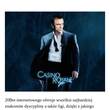
Niezawodna
Strona
Bukmacherska
Online
20Bet internetowego oferuje wszelkie najbardziej
znakomite dyscypliny a także ligi, dzięki z jakiego