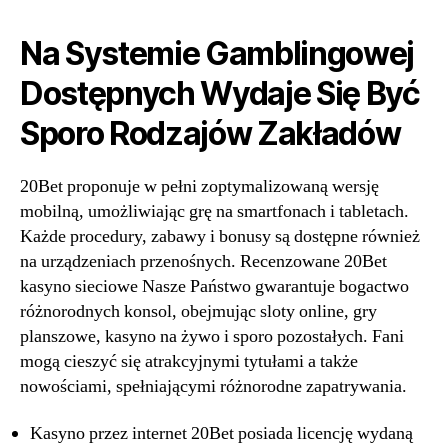
Na Systemie Gamblingowej
Dostępnych Wydaje Się Być
Sporo Rodzajów Zakładów
20Bet proponuje w pełni zoptymalizowaną wersję
mobilną, umożliwiając grę na smartfonach i tabletach.
Każde procedury, zabawy i bonusy są dostępne również
na urządzeniach przenośnych. Recenzowane 20Bet
kasyno sieciowe Nasze Państwo gwarantuje bogactwo
różnorodnych konsol, obejmując sloty online, gry
planszowe, kasyno na żywo i sporo pozostałych. Fani
mogą cieszyć się atrakcyjnymi tytułami a także
nowościami, spełniającymi różnorodne zapatrywania.
Kasyno przez internet 20Bet posiada licencję wydaną