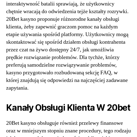
interaktywność batalii sprawiają, że użytkownicy
chętnie wracają do odwiedzenia tejże kształty rozrywki.
20Bet kasyno proponuje różnorodne kanały obsługi
klienta, żeby zapewnić graczom pomoc na każdym
etapie używania spośród platformy. Użytkownicy mogą
skontaktować się spośród działem obsługi kontrahenta
przez czat na żywo dostępny 24/7, jak umożliwia
prędkie rozwiązanie problemów. Dla tychże, którzy
preferują samodzielne rozwiązywanie problemów,
kasyno przygotowało rozbudowaną sekcję FAQ, w
której znajdują się odpowiedzi na najczęściej zadawane
zapytania.
Kanały Obsługi Klienta W 20bet
20Bet kasyno obsługuje również przelewy finansowe
oraz w mniejszym stopniu znane procedury, tego rodzaju