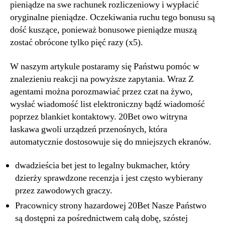
pieniądze na swe rachunek rozliczeniowy i wypłacić
oryginalne pieniądze. Oczekiwania ruchu tego bonusu są
dość kuszące, ponieważ bonusowe pieniądze muszą
zostać obrócone tylko pięć razy (x5).
W naszym artykule postaramy się Państwu pomóc w
znalezieniu reakcji na powyższe zapytania. Wraz Z
agentami można porozmawiać przez czat na żywo,
wysłać wiadomość list elektroniczny bądź wiadomość
poprzez blankiet kontaktowy. 20Bet owo witryna
łaskawa gwoli urządzeń przenośnych, która
automatycznie dostosowuje się do mniejszych ekranów.
dwadzieścia bet jest to legalny bukmacher, który
dzierży sprawdzone recenzja i jest często wybierany
przez zawodowych graczy.
Pracownicy strony hazardowej 20Bet Nasze Państwo
są dostępni za pośrednictwem całą dobę, szóstej