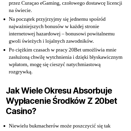
przez Curaçao eGaming, czołowego dostawcę licencji
na świecie.
Na początek przyjrzyjmy się jednemu spośród
najważniejszych bonusów w każdej stronie
internetowej hazardowej – bonusowi powitalnemu
gwoli świeżych i lojalnych zawodników.
Po ciężkim czasach w pracy 20Bet umożliwia mnie
zasłużoną chwilę wytchnienia i dzięki błyskawicznym
wpłatom, mogę się cieszyć natychmiastową
rozgrywką.
Jak Wiele Okresu Absorbuje
Wypłacenie Środków Z 20bet
Casino?
Niewielu bukmacherów może poszczycić się tak