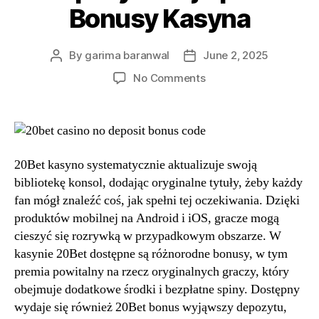
Bonusy Kasyna
By
garima baranwal
June 2, 2025
Post
Post
author
date
on
No Comments
20bet
Premia
Wyjąwszy
Depozytu
Najlepsze
20Bet kasyno systematycznie aktualizuje swoją
Bonusy
bibliotekę konsol, dodając oryginalne tytuły, żeby każdy
Kasyna
fan mógł znaleźć coś, jak spełni tej oczekiwania. Dzięki
produktów mobilnej na Android i iOS, gracze mogą
cieszyć się rozrywką w przypadkowym obszarze. W
kasynie 20Bet dostępne są różnorodne bonusy, w tym
premia powitalny na rzecz oryginalnych graczy, który
obejmuje dodatkowe środki i bezpłatne spiny. Dostępny
wydaje się również 20Bet bonus wyjąwszy depozytu,