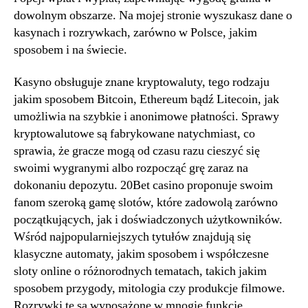
dowolnym obszarze. Na mojej stronie wyszukasz dane o
kasynach i rozrywkach, zarówno w Polsce, jakim
sposobem i na świecie.
Kasyno obsługuje znane kryptowaluty, tego rodzaju
jakim sposobem Bitcoin, Ethereum bądź Litecoin, jak
umożliwia na szybkie i anonimowe płatności. Sprawy
kryptowalutowe są fabrykowane natychmiast, co
sprawia, że gracze mogą od czasu razu cieszyć się
swoimi wygranymi albo rozpocząć grę zaraz na
dokonaniu depozytu. 20Bet casino proponuje swoim
fanom szeroką gamę slotów, które zadowolą zarówno
początkujących, jak i doświadczonych użytkowników.
Wśród najpopularniejszych tytułów znajdują się
klasyczne automaty, jakim sposobem i współczesne
sloty online o różnorodnych tematach, takich jakim
sposobem przygody, mitologia czy produkcje filmowe.
Rozrywki te są wyposażone w mnogie funkcje