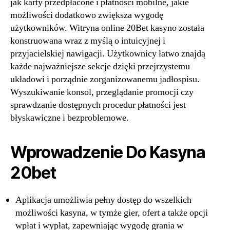
jak karty przedpłacone i płatności mobilne, jakie
możliwości dodatkowo zwiększa wygodę
użytkowników. Witryna online 20Bet kasyno została
konstruowana wraz z myślą o intuicyjnej i
przyjacielskiej nawigacji. Użytkownicy łatwo znajdą
każde najważniejsze sekcje dzięki przejrzystemu
układowi i porządnie zorganizowanemu jadłospisu.
Wyszukiwanie konsol, przeglądanie promocji czy
sprawdzanie dostępnych procedur płatności jest
błyskawiczne i bezproblemowe.
Wprowadzenie Do Kasyna
20bet
Aplikacja umożliwia pełny dostęp do wszelkich
możliwości kasyna, w tymże gier, ofert a także opcji
wpłat i wypłat, zapewniając wygodę grania w