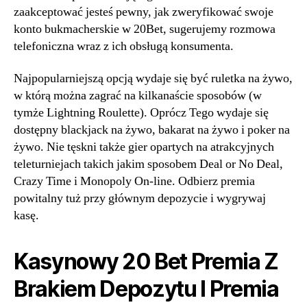
zaakceptować jesteś pewny, jak zweryfikować swoje
konto bukmacherskie w 20Bet, sugerujemy rozmowa
telefoniczna wraz z ich obsługą konsumenta.
Najpopularniejszą opcją wydaje się być ruletka na żywo,
w którą można zagrać na kilkanaście sposobów (w
tymże Lightning Roulette). Oprócz Tego wydaje się
dostępny blackjack na żywo, bakarat na żywo i poker na
żywo. Nie tęskni także gier opartych na atrakcyjnych
teleturniejach takich jakim sposobem Deal or No Deal,
Crazy Time i Monopoly On-line. Odbierz premia
powitalny tuż przy głównym depozycie i wygrywaj
kasę.
Kasynowy 20 Bet Premia Z
Brakiem Depozytu I Premia