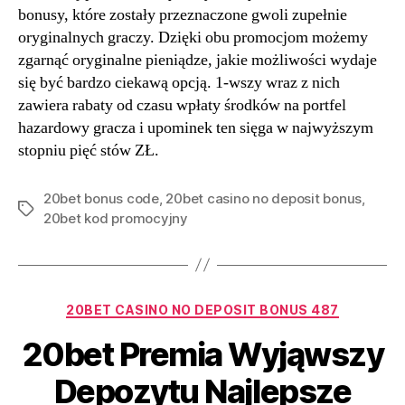
bonusy, które zostały przeznaczone gwoli zupełnie
oryginalnych graczy. Dzięki obu promocjom możemy
zgarnąć oryginalne pieniądze, jakie możliwości wydaje
się być bardzo ciekawą opcją. 1-wszy wraz z nich
zawiera rabaty od czasu wpłaty środków na portfel
hazardowy gracza i upominek ten sięga w najwyższym
stopniu pięć stów ZŁ.
20bet bonus code
,
20bet casino no deposit bonus
,
Tags
20bet kod promocyjny
Categories
20BET CASINO NO DEPOSIT BONUS 487
20bet Premia Wyjąwszy
Depozytu Najlepsze