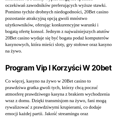
oczekiwań zawodników preferujących wyższe stawki.
Pomimo tychże drobnych niedogodności, 20Bet casino
pozostanie atrakcyjną opcją gwoli mnóstwo
użytkowników, oferując konkurencyjne warunki i
bogatą ofertę konsol. Jednym z najważniejszych atutów
20Bet casino wydaje się być bogata podaż komputerów
kasynowych, która mieści sloty, gry stołowe oraz kasyno
na żywo.
Program Vip I Korzyści W 20bet
Co więcej, kasyno na żywo w 20Bet casino to
prawdziwa gratka gwoli tych, którzy chcą poczuć
atmosferę prawdziwego kasyna z brakiem wychodzenia
wraz z domu. Dzięki transmisjom na żywo, fani mogą
rywalizować z prawdziwymi krupierami, co dodaje
emocji każdej partii. Jakość streamingu oraz