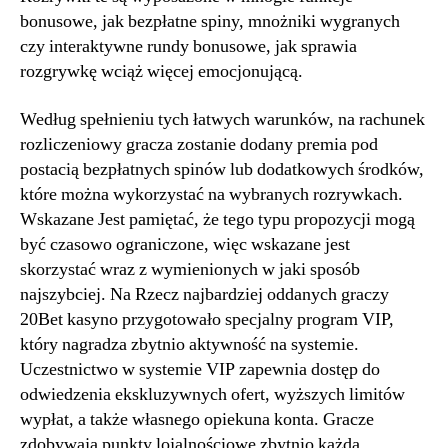
bonusowe, jak bezpłatne spiny, mnożniki wygranych
czy interaktywne rundy bonusowe, jak sprawia
rozgrywkę wciąż więcej emocjonującą.
Według spełnieniu tych łatwych warunków, na rachunek
rozliczeniowy gracza zostanie dodany premia pod
postacią bezpłatnych spinów lub dodatkowych środków,
które można wykorzystać na wybranych rozrywkach.
Wskazane Jest pamiętać, że tego typu propozycji mogą
być czasowo ograniczone, więc wskazane jest
skorzystać wraz z wymienionych w jaki sposób
najszybciej. Na Rzecz najbardziej oddanych graczy
20Bet kasyno przygotowało specjalny program VIP,
który nagradza zbytnio aktywność na systemie.
Uczestnictwo w systemie VIP zapewnia dostęp do
odwiedzenia ekskluzywnych ofert, wyższych limitów
wypłat, a także własnego opiekuna konta. Gracze
zdobywają punkty lojalnościowe zbytnio każdą