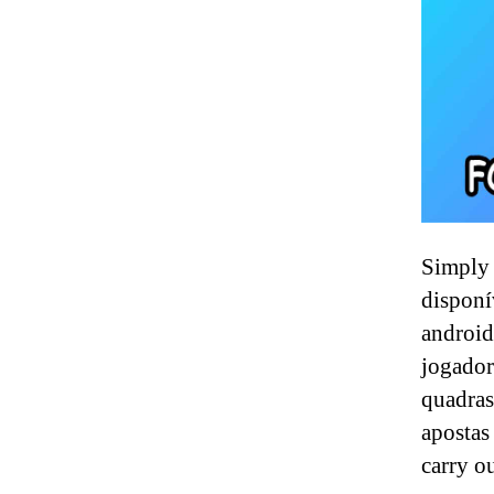
Simply 
disponí
android
jogador
quadras
apostas
carry o