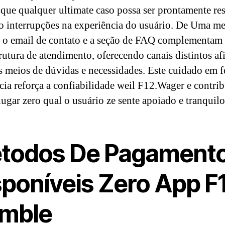
 que qualquer ultimate caso possa ser prontamente re
o interrupções na experiência do usuário. De Uma m
 o email de contato e a seção de FAQ complementam 
trutura de atendimento, oferecendo canais distintos af
as meios de dúvidas e necessidades. Este cuidado em 
ncia reforça a confiabilidade weil F12.Wager e contrib
lugar zero qual o usuário ze sente apoiado e tranquilo
todos De Pagament
sponíveis Zero App F
mble