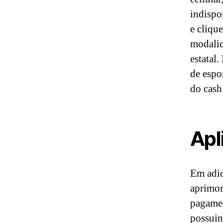
indispo
e cliqu
modalid
estatal.
de espo
do cash
Apl
Em adic
aprimor
pagamen
possuin