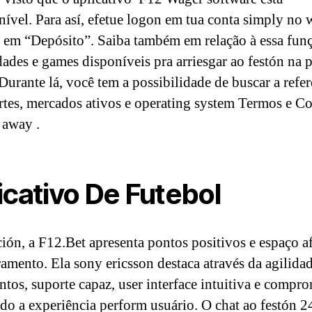
nível. Para así, efetue logon em tua conta simply no 
e em “Depósito”. Saiba também em relação à essa funç
ades e games disponíveis pra arriesgar ao festón na 
 Durante lá, você tem a possibilidade de buscar a refe
rtes, mercados ativos e operating system Termos e C
 away .
icativo De Futebol
ión, a F12.Bet apresenta pontos positivos e espaço a
amento. Ela sony ericsson destaca através da agilida
tos, suporte capaz, user interface intuitiva e compr
do a experiência perform usuário. O chat ao festón 2