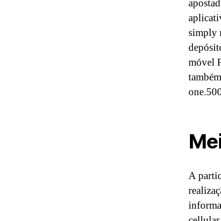
apostad
aplicat
simply 
depósit
móvel F
também 
one.500
Mei
A parti
realiza
informa
cellula