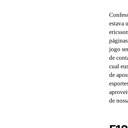
Confess
estava 
ericsso
páginas
jogo se
de cont
cual eu
de apos
esporte
aprovei
de nossa