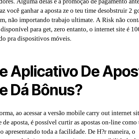
ores. Alguma delas é a promoção de pagamento ante
faz você ganhar a aposta ze o teu time desobstruir 2 g
m, não importando trabajo ultimate. A Risk não con
disponível para get, zero entanto, o internet site é 1
do pra dispositivos móveis.
e Aplicativo De Apos
e Dá Bônus?
orma, ao acessar a versão mobile carry out internet si
e de aposta, é possível curtir as apostas on-line com
no apresentando toda a facilidade. De H?r maneira, o