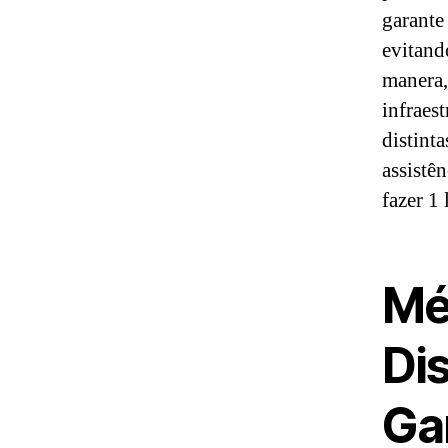
garante
evitand
manera,
infraes
distint
assistê
fazer 1 
Mé
Di
Ga