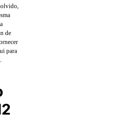
solvido,
esma
a
in de
fornecer
ui para
.
o
12