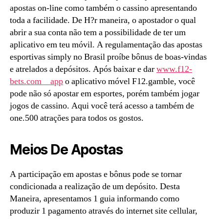
apostas on-line como também o cassino apresentando
toda a facilidade. De H?r maneira, o apostador o qual
abrir a sua conta não tem a possibilidade de ter um
aplicativo em teu móvil. A regulamentação das apostas
esportivas simply no Brasil proíbe bônus de boas-vindas
e atrelados a depósitos. Após baixar e dar
www.f12-
bets.com__app
o aplicativo móvel F12.gamble, você
pode não só apostar em esportes, porém também jogar
jogos de cassino. Aqui você terá acesso a também de
one.500 atrações para todos os gostos.
Meios De Apostas
A participação em apostas e bônus pode se tornar
condicionada a realização de um depósito. Desta
Maneira, apresentamos 1 guia informando como
produzir 1 pagamento através do internet site cellular,