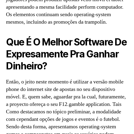
apresentando a mesma facilidade perform computador.
Os elementos continuam sendo operating-system
mesmos, incluindo as promoções da trampolín.
Que É O Melhor Software De
Expresamente Pra Ganhar
Dinheiro?
Então, o jeito neste momento é utilizar a versão mobile
phone do internet site de apostas no seu dispositivo
móvel. E, quem sabe, aguardar pra la cual, futuramente,
a proyecto ofereça o seu F12.gamble application. Tais
Como destacamos no tópico preliminar, a modalidade
com cependant opções de jogos e eventos é o futebol.
Sendo desta forma, apresentamos operating-system