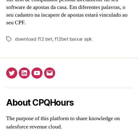
software de apostas da casa. Em diferentes palavras, o
seu cadastro na incapere de apostas estará vinculado ao
seu CPF.
download f12 bet
,
f12bet baixar apk
Tags
Twitter
Linkedin
YouTube
Email
About CPQHours
The purpose of this platform to share knowledge on
salesforce revenue cloud.