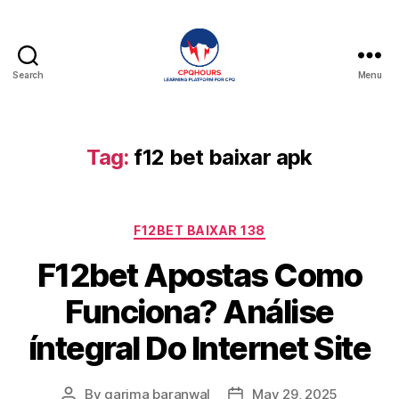
Search
Menu
CPQHours
Tag:
f12 bet baixar apk
Categories
F12BET BAIXAR 138
F12bet Apostas Como
Funciona? Análise
íntegral Do Internet Site
By
garima baranwal
May 29, 2025
Post
Post