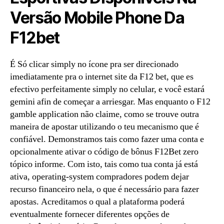
Versão Mobile Phone Da
F12bet
É Só clicar simply no ícone pra ser direcionado
imediatamente pra o internet site da F12 bet, que es
efectivo perfeitamente simply no celular, e você estará
gemini afin de começar a arriesgar. Mas enquanto o F12
gamble application não claime, como se trouve outra
maneira de apostar utilizando o teu mecanismo que é
confiável. Demonstramos tais como fazer uma conta e
opcionalmente ativar o código de bônus F12Bet zero
tópico informe. Com isto, tais como tua conta já está
ativa, operating-system compradores podem dejar
recurso financeiro nela, o que é necessário para fazer
apostas. Acreditamos o qual a plataforma poderá
eventualmente fornecer diferentes opções de