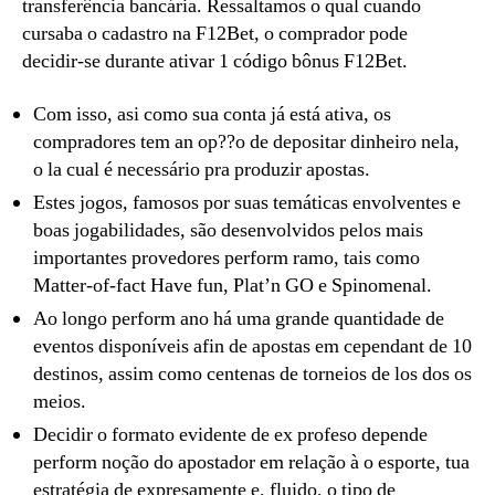
transferência bancária. Ressaltamos o qual cuando
cursaba o cadastro na F12Bet, o comprador pode
decidir-se durante ativar 1 código bônus F12Bet.
Com isso, asi como sua conta já está ativa, os
compradores tem an op??o de depositar dinheiro nela,
o la cual é necessário pra produzir apostas.
Estes jogos, famosos por suas temáticas envolventes e
boas jogabilidades, são desenvolvidos pelos mais
importantes provedores perform ramo, tais como
Matter-of-fact Have fun, Plat’n GO e Spinomenal.
Ao longo perform ano há uma grande quantidade de
eventos disponíveis afin de apostas em cependant de 10
destinos, assim como centenas de torneios de los dos os
meios.
Decidir o formato evidente de ex profeso depende
perform noção do apostador em relação à o esporte, tua
estratégia de expresamente e, fluido, o tipo de