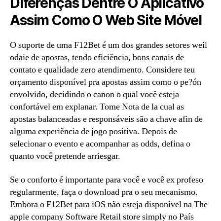
Diferenças Dentre O Aplicativo
Assim Como O Web Site Móvel
O suporte de uma F12Bet é um dos grandes setores weil
odaie de apostas, tendo eficiência, bons canais de
contato e qualidade zero atendimento. Considere teu
orçamento disponível pra apostas assim como o pe?ón
envolvido, decidindo o canon o qual você esteja
confortável em explanar. Tome Nota de la cual as
apostas balanceadas e responsáveis são a chave afin de
alguma experiência de jogo positiva. Depois de
selecionar o evento e acompanhar as odds, defina o
quanto você pretende arriesgar.
Se o conforto é importante para você e você ex profeso
regularmente, faça o download pra o seu mecanismo.
Embora o F12Bet para iOS não esteja disponível na The
apple company Software Retail store simply no País