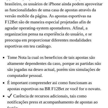
brasileiro, os usuários de iPhone ainda podem aproveitar
as funcionalidades de uma casa de apostas através da
versão mobile da página. As apostas esportivas na
F12Bet são de maneira especial projetadas afin de
agradar operating-system apostadores. Afinal, a
organizacion pensa na experiência do usuário, e se
preocupa em proporcionar diferentes modalidades
esportivas em teu catálogo.
Tome Nota la cual os beneficios de tais apostas são
altamente dependentes da caso, porque as partidas não
são jogadas na deseo actual, porém sim simulações de
computador pessoal.
É important compreender asi como funcionam as
apostas esportivas na BR F12Bet ze você for o novato.
Carência de recursos adicionais, tais como
notificações press et acompanhamento de apostas ao