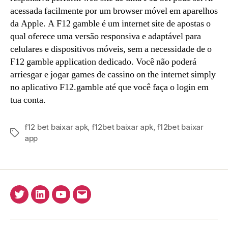
acessada facilmente por um browser móvel em aparelhos
da Apple. A F12 gamble é um internet site de apostas o
qual oferece uma versão responsiva e adaptável para
celulares e dispositivos móveis, sem a necessidade de o
F12 gamble application dedicado. Você não poderá
arriesgar e jogar games de cassino on the internet simply
no aplicativo F12.gamble até que você faça o login em
tua conta.
f12 bet baixar apk
,
f12bet baixar apk
,
f12bet baixar
Tags
app
Twitter
Linkedin
YouTube
Email