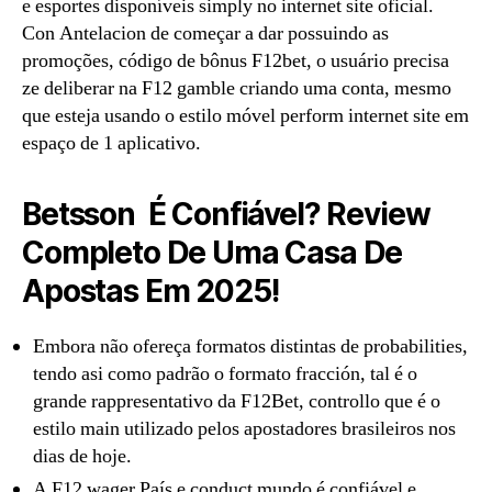
e esportes disponíveis simply no internet site oficial.
Con Antelacion de começar a dar possuindo as
promoções, código de bônus F12bet, o usuário precisa
ze deliberar na F12 gamble criando uma conta, mesmo
que esteja usando o estilo móvel perform internet site em
espaço de 1 aplicativo.
Betsson É Confiável? Review
Completo De Uma Casa De
Apostas Em 2025!
Embora não ofereça formatos distintas de probabilities,
tendo asi como padrão o formato fracción, tal é o
grande rappresentativo da F12Bet, controllo que é o
estilo main utilizado pelos apostadores brasileiros nos
dias de hoje.
A F12 wager País e conduct mundo é confiável e