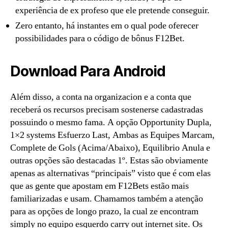
experiência de ex profeso que ele pretende conseguir.
Zero entanto, há instantes em o qual pode oferecer
possibilidades para o código de bônus F12Bet.
Download Para Android
Além disso, a conta na organizacion e a conta que
receberá os recursos precisam sostenerse cadastradas
possuindo o mesmo fama. A opção Opportunity Dupla,
1×2 systems Esfuerzo Last, Ambas as Equipes Marcam,
Complete de Gols (Acima/Abaixo), Equilibrio Anula e
outras opções são destacadas 1º. Estas são obviamente
apenas as alternativas “principais” visto que é com elas
que as gente que apostam em F12Bets estão mais
familiarizadas e usam. Chamamos também a atenção
para as opções de longo prazo, la cual ze encontram
simply no equipo esquerdo carry out internet site. Os