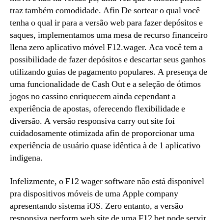
traz também comodidade. Afin De sortear o qual você
tenha o qual ir para a versão web para fazer depósitos e
saques, implementamos uma mesa de recurso financeiro
llena zero aplicativo móvel F12.wager. Aca você tem a
possibilidade de fazer depósitos e descartar seus ganhos
utilizando guias de pagamento populares. A presença de
uma funcionalidade de Cash Out e a seleção de ótimos
jogos no cassino enriquecem ainda cependant a
experiência de apostas, oferecendo flexibilidade e
diversão. A versão responsiva carry out site foi
cuidadosamente otimizada afin de proporcionar uma
experiência de usuário quase idêntica à de 1 aplicativo
indigena.
Infelizmente, o F12 wager software não está disponível
pra dispositivos móveis de uma Apple company
apresentando sistema iOS. Zero entanto, a versão
responsiva perform web site de uma F12 bet pode servir