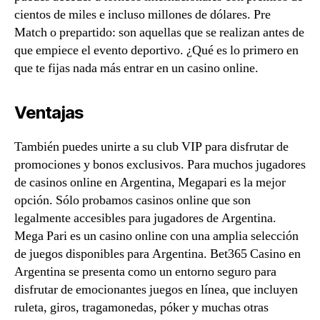
cientos de miles e incluso millones de dólares. Pre
Match o prepartido: son aquellas que se realizan antes de
que empiece el evento deportivo. ¿Qué es lo primero en
que te fijas nada más entrar en un casino online.
Ventajas
También puedes unirte a su club VIP para disfrutar de
promociones y bonos exclusivos. Para muchos jugadores
de casinos online en Argentina, Megapari es la mejor
opción. Sólo probamos casinos online que son
legalmente accesibles para jugadores de Argentina.
Mega Pari es un casino online con una amplia selección
de juegos disponibles para Argentina. Bet365 Casino en
Argentina se presenta como un entorno seguro para
disfrutar de emocionantes juegos en línea, que incluyen
ruleta, giros, tragamonedas, póker y muchas otras