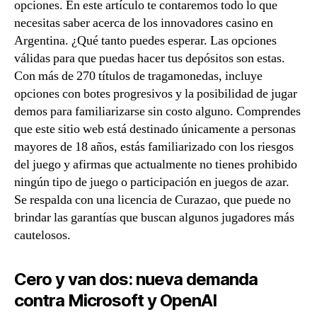
opciones. En este artículo te contaremos todo lo que
necesitas saber acerca de los innovadores casino en
Argentina. ¿Qué tanto puedes esperar. Las opciones
válidas para que puedas hacer tus depósitos son estas.
Con más de 270 títulos de tragamonedas, incluye
opciones con botes progresivos y la posibilidad de jugar
demos para familiarizarse sin costo alguno. Comprendes
que este sitio web está destinado únicamente a personas
mayores de 18 años, estás familiarizado con los riesgos
del juego y afirmas que actualmente no tienes prohibido
ningún tipo de juego o participación en juegos de azar.
Se respalda con una licencia de Curazao, que puede no
brindar las garantías que buscan algunos jugadores más
cautelosos.
Cero y van dos: nueva demanda
contra Microsoft y OpenAI