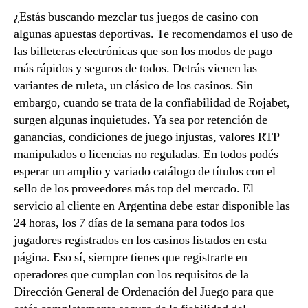
¿Estás buscando mezclar tus juegos de casino con
algunas apuestas deportivas. Te recomendamos el uso de
las billeteras electrónicas que son los modos de pago
más rápidos y seguros de todos. Detrás vienen las
variantes de ruleta, un clásico de los casinos. Sin
embargo, cuando se trata de la confiabilidad de Rojabet,
surgen algunas inquietudes. Ya sea por retención de
ganancias, condiciones de juego injustas, valores RTP
manipulados o licencias no reguladas. En todos podés
esperar un amplio y variado catálogo de títulos con el
sello de los proveedores más top del mercado. El
servicio al cliente en Argentina debe estar disponible las
24 horas, los 7 días de la semana para todos los
jugadores registrados en los casinos listados en esta
página. Eso sí, siempre tienes que registrarte en
operadores que cumplan con los requisitos de la
Dirección General de Ordenación del Juego para que