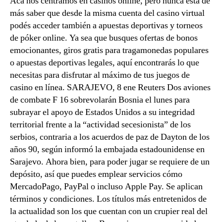
Acá nos centramos en casinos online, pero nunca está de
más saber que desde la misma cuenta del casino virtual
podés acceder también a apuestas deportivas y torneos
de póker online. Ya sea que busques ofertas de bonos
emocionantes, giros gratis para tragamonedas populares
o apuestas deportivas legales, aquí encontrarás lo que
necesitas para disfrutar al máximo de tus juegos de
casino en línea. SARAJEVO, 8 ene Reuters Dos aviones
de combate F 16 sobrevolarán Bosnia el lunes para
subrayar el apoyo de Estados Unidos a su integridad
territorial frente a la “actividad secesionista” de los
serbios, contraria a los acuerdos de paz de Dayton de los
años 90, según informó la embajada estadounidense en
Sarajevo. Ahora bien, para poder jugar se requiere de un
depósito, así que puedes emplear servicios cómo
MercadoPago, PayPal o incluso Apple Pay. Se aplican
términos y condiciones. Los títulos más entretenidos de
la actualidad son los que cuentan con un crupier real del