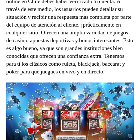
online en Chile debes haber verificado tu cuenta. A
través de este medio, los usuarios pueden detallar su
situación y recibir una respuesta más completa por parte
del equipo de atención al cliente. ¡prácticamente en
cualquier sitio. Ofrecen una amplia variedad de juegos
de casino, apuestas deportivas y bonos interesantes. Esto
es algo bueno, ya que son grandes instituciones bien
conocidas que ofrecen una confianza extra. Tenemos
para ti los clásicos como ruleta, blackjack, baccarat y
póker para que juegues en vivo y en directo.