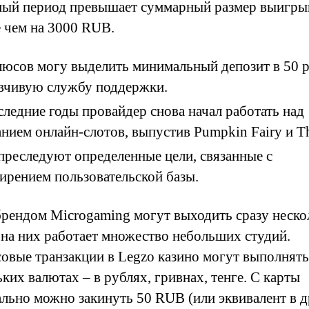
ный период превышает суммарный размер выигр
 чем на 3000 RUB.
люсов могу выделить минимальный депозит в 50 р
вчивую службу поддержки.
следние годы провайдер снова начал работать над
анием онлайн-слотов, выпустив Pumpkin Fairy и Th
преследуют определенные цели, связанные с
ирением пользовательской базы.
брендом Microgaming могут выходить сразу неско
к на них работает множество небольших студий.
овые транзакции в Legzo казино могут выполнять
ких валютах – в рублях, гривнах, тенге. С карты
льно можно закинуть 50 RUB (или эквивалент в 