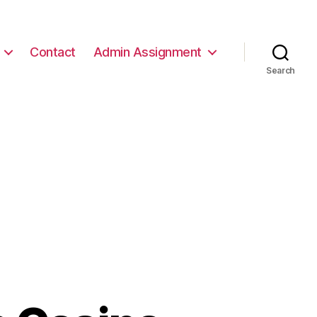
Contact
Admin Assignment
Search