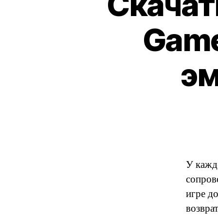
Скачать
Game
эм
У кажд
сопров
игре д
возврат