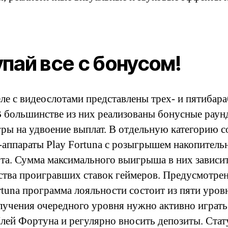
пай все с бонусом!
еле с видеослотами представлены трех- и пятибар
В большинстве из них реализованы бонусные раун
гры на удвоение выплат. В отдельную категорию 
-аппараты Play Fortuna с розыгрышем накопитель
та. Сумма максимального выигрыша в них зависит
ства проигравших ставок геймеров. Предусмотрен
rtuna программа лояльности состоит из пяти уров
лучения очередного уровня нужно активно играть
Плей Фортуна и регулярно вносить депозиты. Стат