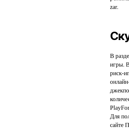
zar.
Ску
В разд
игры. 
риск-и
онлайн
джекпо
количе
PlayFo
Для по
сайте 