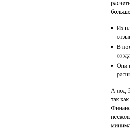
расчет
больше
Из п
отзы
В по
созд
Они 
расш
А под 
так ка
Финанс
несколь
минима