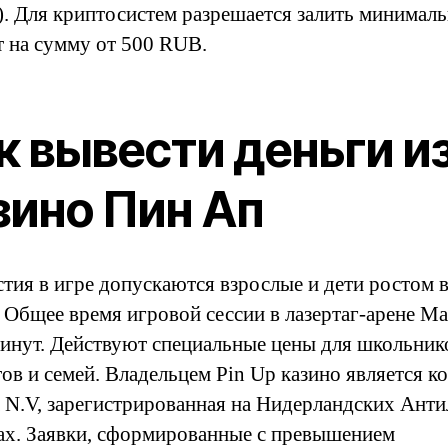
). Для криптосистем разрешается залить минимал
т на сумму от 500 RUB.
к вывести деньги и
зино Пин Ап
стия в игре допускаются взрослые и дети ростом
. Общее время игровой сессии в лазертаг-арене Ma
инут. Действуют специальные цены для школьник
тов и семей. Владельцем Pin Up казино является к
ta N.V, зарегистрированная на Нидерландских Ант
ах. Заявки, сформированные с превышением