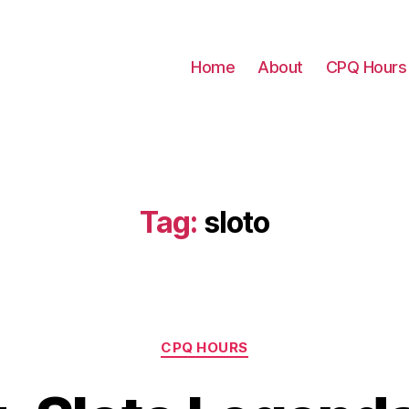
Home
About
CPQ Hours
Tag:
sloto
Categories
CPQ HOURS