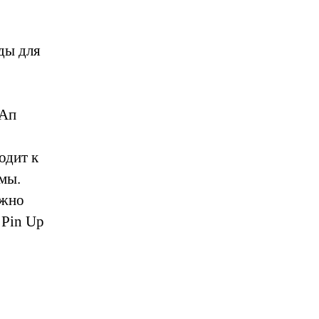
ды для
 Ап
одит к
мы.
ожно
 Pin Up