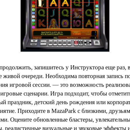
продолжить, запишитесь у Инструктора еще раз, 
е живой очереди. Необходима повторная запись п
ния игровой сессии. — это возможность реализов
 игровые сценарии. Игра подходит, чтобы отметит
ый праздник, детский день рождения или корпора
иятие. Приходите в MazaPark с близкими, друзья
ами. Оцените обновленные бластеры, увлекательн
, реалистичные визуальные и звуковые эффекты 