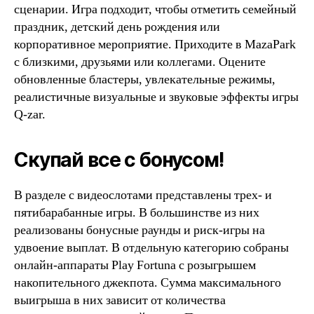
сценарии. Игра подходит, чтобы отметить семейный
праздник, детский день рождения или
корпоративное мероприятие. Приходите в MazaPark
с близкими, друзьями или коллегами. Оцените
обновленные бластеры, увлекательные режимы,
реалистичные визуальные и звуковые эффекты игры
Q-zar.
Скупай все с бонусом!
В разделе с видеослотами представлены трех- и
пятибарабанные игры. В большинстве из них
реализованы бонусные раунды и риск-игры на
удвоение выплат. В отдельную категорию собраны
онлайн-аппараты Play Fortuna с розыгрышем
накопительного джекпота. Сумма максимального
выигрыша в них зависит от количества