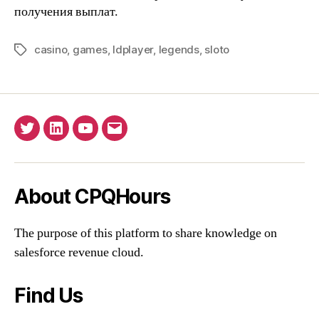
получения выплат.
casino
,
games
,
ldplayer
,
legends
,
sloto
Tags
Twitter
Linkedin
YouTube
Email
About CPQHours
The purpose of this platform to share knowledge on
salesforce revenue cloud.
Find Us