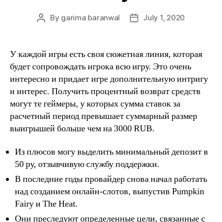
By
garima baranwal
July 1, 2020
Post
Post
author
date
У каждой игры есть своя сюжетная линия, которая
будет сопровождать игрока всю игру. Это очень
интересно и придает игре дополнительную интригу
и интерес. Получить процентный возврат средств
могут те геймеры, у которых сумма ставок за
расчетный период превышает суммарный размер
выигрышей больше чем на 3000 RUB.
Из плюсов могу выделить минимальный депозит в
50 ру, отзывчивую службу поддержки.
В последние годы провайдер снова начал работать
над созданием онлайн-слотов, выпустив Pumpkin
Fairy и The Heat.
Они преследуют определенные цели, связанные с