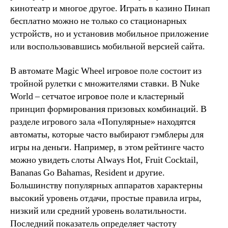
кинотеатр и многое другое. Играть в казино Пинап
бесплатно можно не только со стационарных
устройств, но и установив мобильное приложение
или воспользовавшись мобильной версией сайта.
В автомате Magic Wheel игровое поле состоит из
тройной рулетки с множителями ставки. В Nuke
World – сетчатое игровое поле и кластерный
принцип формирования призовых комбинаций. В
разделе игрового зала «Популярные» находятся
автоматы, которые часто выбирают гэмблеры для
игры на деньги. Например, в этом рейтинге часто
можно увидеть слоты Always Hot, Fruit Cocktail,
Bananas Go Bahamas, Resident и другие.
Большинству популярных аппаратов характерны
высокий уровень отдачи, простые правила игры,
низкий или средний уровень волатильности.
Последний показатель определяет частоту