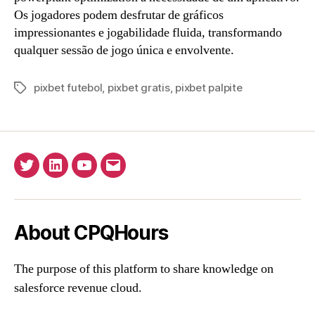
Os jogadores podem desfrutar de gráficos
impressionantes e jogabilidade fluida, transformando
qualquer sessão de jogo única e envolvente.
pixbet futebol
,
pixbet gratis
,
pixbet palpite
Tags
Twitter
Linkedin
YouTube
Email
About CPQHours
The purpose of this platform to share knowledge on
salesforce revenue cloud.