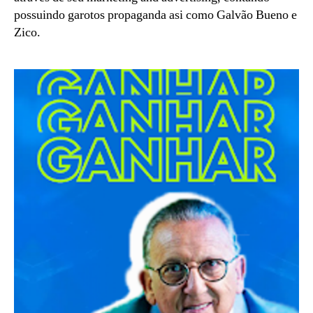
possuindo garotos propaganda asi como Galvão Bueno e
Zico.