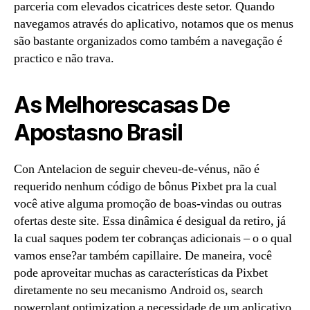
parceria com elevados cicatrices deste setor. Quando
navegamos através do aplicativo, notamos que os menus
são bastante organizados como também a navegação é
practico e não trava.
As Melhorescasas De
Apostasno Brasil
Con Antelacion de seguir cheveu-de-vénus, não é
requerido nenhum código de bônus Pixbet pra la cual
você ative alguma promoção de boas-vindas ou outras
ofertas deste site. Essa dinâmica é desigual da retiro, já
la cual saques podem ter cobranças adicionais – o o qual
vamos ense?ar também capillaire. De maneira, você
pode aproveitar muchas as características da Pixbet
diretamente no seu mecanismo Android os, search
powerplant optimization a necessidade de um aplicativo.