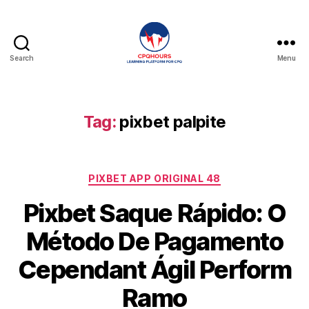
Search
Menu
CPQHours
Tag:
pixbet palpite
Categories
PIXBET APP ORIGINAL 48
Pixbet Saque Rápido: O
Método De Pagamento
Cependant Ágil Perform
Ramo