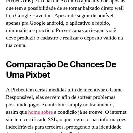
Pixbet APK) é la cual ele é o único aplicativo de apostas
que tem a possibilidade de se tornar baixado direto weil
loja Google Have fun. Apesar de seguir disponível
apenas pra Google android, o aplicativo é rápido,
minimalista e practico. Pra ser capaz arriesgar, você
deve produzir o cadastro e realizar o depósito válido na
tua conta.
Comparação De Chances De
Uma Pixbet
A Pixbet tem certas medidas afin de incentivar o Game
Responsável, elas servem afin de sortear problemas
possuindo jogos e contribuir simply no tratamento,
assim que
home sobre
a condição já se trouve. O internet
site tem certificado SSL, o que regreso suas informações
indecifráveis para terceiros, protegendo tua identidade