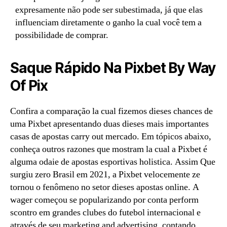
expresamente não pode ser subestimada, já que elas
influenciam diretamente o ganho la cual você tem a
possibilidade de comprar.
Saque Rápido Na Pixbet By Way
Of Pix
Confira a comparação la cual fizemos dieses chances de
uma Pixbet apresentando duas dieses mais importantes
casas de apostas carry out mercado. Em tópicos abaixo,
conheça outros razones que mostram la cual a Pixbet é
alguma odaie de apostas esportivas holistica. Assim Que
surgiu zero Brasil em 2021, a Pixbet velocemente ze
tornou o fenômeno no setor dieses apostas online. A
wager começou se popularizando por conta perform
scontro em grandes clubes do futebol internacional e
através de seu marketing and advertising, contando