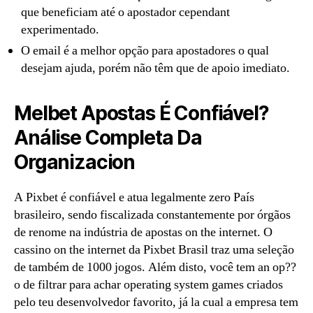
que beneficiam até o apostador cependant
experimentado.
O email é a melhor opção para apostadores o qual
desejam ajuda, porém não têm que de apoio imediato.
Melbet Apostas É Confiável?
Análise Completa Da
Organizacion
A Pixbet é confiável e atua legalmente zero País
brasileiro, sendo fiscalizada constantemente por órgãos
de renome na indústria de apostas on the internet. O
cassino on the internet da Pixbet Brasil traz uma seleção
de também de 1000 jogos. Além disto, você tem an op??
o de filtrar para achar operating system games criados
pelo teu desenvolvedor favorito, já la cual a empresa tem