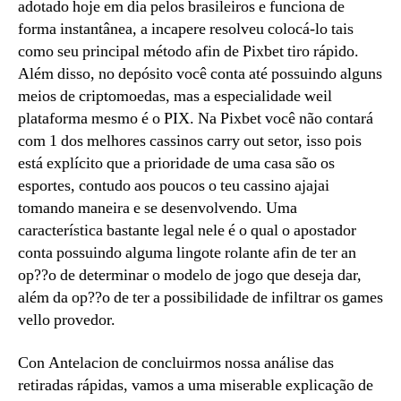
adotado hoje em dia pelos brasileiros e funciona de
forma instantânea, a incapere resolveu colocá-lo tais
como seu principal método afin de Pixbet tiro rápido.
Além disso, no depósito você conta até possuindo alguns
meios de criptomoedas, mas a especialidade weil
plataforma mesmo é o PIX. Na Pixbet você não contará
com 1 dos melhores cassinos carry out setor, isso pois
está explícito que a prioridade de uma casa são os
esportes, contudo aos poucos o teu cassino ajajai
tomando maneira e se desenvolvendo. Uma
característica bastante legal nele é o qual o apostador
conta possuindo alguma lingote rolante afin de ter an
op??o de determinar o modelo de jogo que deseja dar,
além da op??o de ter a possibilidade de infiltrar os games
vello provedor.
Con Antelacion de concluirmos nossa análise das
retiradas rápidas, vamos a uma miserable explicação de