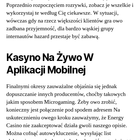
Poprzednio rozpoczęciem rozrywki, zobacz je wszelkie i
wykorzystaj te według Cię ciekawsze. W sytuacji,
wówczas gdy na rzecz większości klientów gra owo
zadbana przyjemność, dla bardzo wąskiej grupy
internautów hazard przestaje być zabawą.
Kasyno Na Żywo W
Aplikacji Mobilnej
Finalnymi okresy zauważalne objaśnia się jednak
dopuszczanie innych producentów, choćby takowych
jakim sposobem Microgaming. Żeby owo zrobić,
konieczny jest połączenie pod spodem adresem Na
uskutecznieniu owego kroku zauważymy, że Energy
Casino nie zaakceptować działa gwoli naszego opisie.
Można cofnąć autowykluczenie, wysyłając list