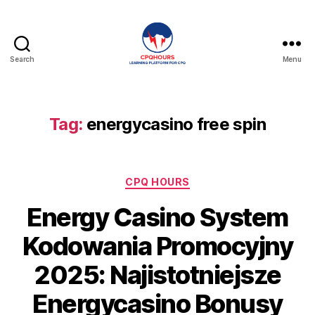
Search
Menu
CPQHours
Tag:
energycasino free spin
Categories
CPQ HOURS
Energy Casino System
Kodowania Promocyjny
2025: Najistotniejsze
Energycasino Bonusy