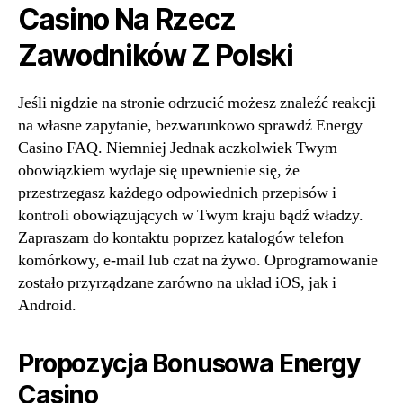
Casino Na Rzecz
Zawodników Z Polski
Jeśli nigdzie na stronie odrzucić możesz znaleźć reakcji
na własne zapytanie, bezwarunkowo sprawdź Energy
Casino FAQ. Niemniej Jednak aczkolwiek Twym
obowiązkiem wydaje się upewnienie się, że
przestrzegasz każdego odpowiednich przepisów i
kontroli obowiązujących w Twym kraju bądź władzy.
Zapraszam do kontaktu poprzez katalogów telefon
komórkowy, e-mail lub czat na żywo. Oprogramowanie
zostało przyrządzane zarówno na układ iOS, jak i
Android.
Propozycja Bonusowa Energy
Casino