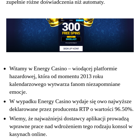
zupełnie różne doświadczenia niż automaty.
Witamy w Energy Casino – wiodącej platformie
hazardowej, która od momentu 2013 roku
kalendarzowego wytwarza fanom niezapomniane
emocje.
W wypadku Energy Casino wydaje się owo najwyższe
deklarowane przez producenta RTP o wartości 96.50%.
Wiemy, że najważniejsi dostawcy aplikacji prowadzą
wprawne prace nad wdrożeniem tego rodzaju konsol w
kasynach online.