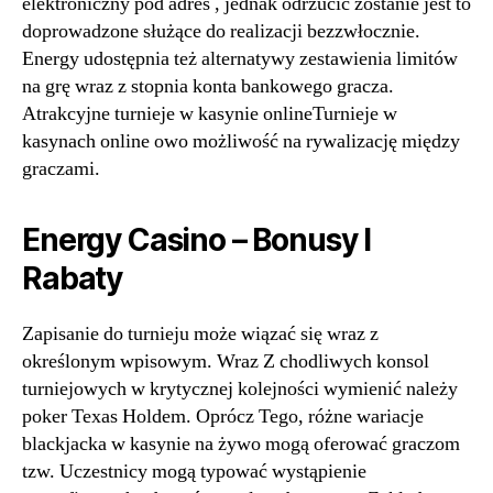
elektroniczny pod adres , jednak odrzucić zostanie jest to
doprowadzone służące do realizacji bezzwłocznie.
Energy udostępnia też alternatywy zestawienia limitów
na grę wraz z stopnia konta bankowego gracza.
Atrakcyjne turnieje w kasynie onlineTurnieje w
kasynach online owo możliwość na rywalizację między
graczami.
Energy Casino – Bonusy I
Rabaty
Zapisanie do turnieju może wiązać się wraz z
określonym wpisowym. Wraz Z chodliwych konsol
turniejowych w krytycznej kolejności wymienić należy
poker Texas Holdem. Oprócz Tego, różne wariacje
blackjacka w kasynie na żywo mogą oferować graczom
tzw. Uczestnicy mogą typować wystąpienie