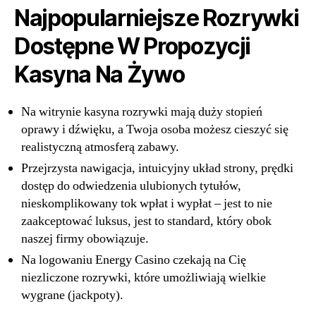
Najpopularniejsze Rozrywki
Dostępne W Propozycji
Kasyna Na Żywo
Na witrynie kasyna rozrywki mają duży stopień
oprawy i dźwięku, a Twoja osoba możesz cieszyć się
realistyczną atmosferą zabawy.
Przejrzysta nawigacja, intuicyjny układ strony, prędki
dostęp do odwiedzenia ulubionych tytułów,
nieskomplikowany tok wpłat i wypłat – jest to nie
zaakceptować luksus, jest to standard, który obok
naszej firmy obowiązuje.
Na logowaniu Energy Casino czekają na Cię
niezliczone rozrywki, które umożliwiają wielkie
wygrane (jackpoty).