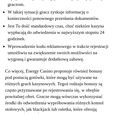
graczom.
W takiej sytuacji gracz zyskuje informację o
konieczności ponownego przesłania dokumentów.
Jest To dość standardowy czas, choć niektóre kasyna
wypłacają do odwiedzenia w najwyższym stopniu 24
godzinek.
Wprowadzenie kodu reklamowego w trakcie rejestracji
umożliwia na zwiększenie swoich możliwości na
wygraną i gwarantuje dodatkową zabawę.
Co więcej, Energy Casino proponuje również bonusy
pod postacią gotówki, które mogą być używane na
różnych grach kasynowych. Tegoż rodzaju bonusy są
często przyznawane po rejestrowania się, w obrębie
powitalnej ofert. Gracze mogą wówczas wykorzystać
środki do odwiedzenia wypróbowania różnych konsol
stołowych, jak blackjack lub ruletka, które oferują