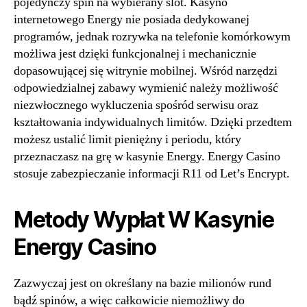
pojedynczy spin na wybierany slot. Kasyno
internetowego Energy nie posiada dedykowanej
programów, jednak rozrywka na telefonie komórkowym
możliwa jest dzięki funkcjonalnej i mechanicznie
dopasowującej się witrynie mobilnej. Wśród narzędzi
odpowiedzialnej zabawy wymienić należy możliwość
niezwłocznego wykluczenia spośród serwisu oraz
kształtowania indywidualnych limitów. Dzięki przedtem
możesz ustalić limit pieniężny i periodu, który
przeznaczasz na grę w kasynie Energy. Energy Casino
stosuje zabezpieczanie informacji R11 od Let’s Encrypt.
Metody Wypłat W Kasynie
Energy Casino
Zazwyczaj jest on określany na bazie milionów rund
bądź spinów, a więc całkowicie niemożliwy do