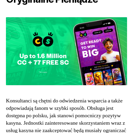
Konsultanci są chętni do odwiedzenia wsparcia a także
odpowiadają fanom w szybki sposób. Obsługa jest
dostępna po polsku, jak stanowi pomocniczy pozytyw
kasyna. Jednostki zainteresowane skorzystaniem wraz z
usług kasyna nie zaakceptować będą musiały ograniczać