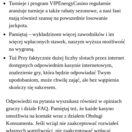
Turnieje i program VIPEnergyCasino regularnie
aranżuje turnieje a także rabaty sezonowe, a nasi fani
mają również szansę na powszednie losowanie
jackpota.
Pamiętaj – wykładzinom więcej zawodników i im
więcej wpłaconych stawek, naszym wyższa możliwość
na wygraną.
Tuż Przy faktycznie dużej liczby slotach przez internet
dostępnych odpowiednim kasynie internetowym,
znalezienie gry, która będzie odpowiadać Twym
upodobaniom, może chwilę zająć, ale bez wątpienia
skończy się sukcesem.
Odpowiedzi na pytania wyszukasz również w opiniach
graczy i dziale FAQ. Pamiętaj też, że każde kasyno
umożliwia na kontakt wraz z działem Obsługi
Konsumenta. Jeśli wciąż nie zaakceptować rozwiałeś
własnych wątpliwości, nie zaakceptować wpłacaj