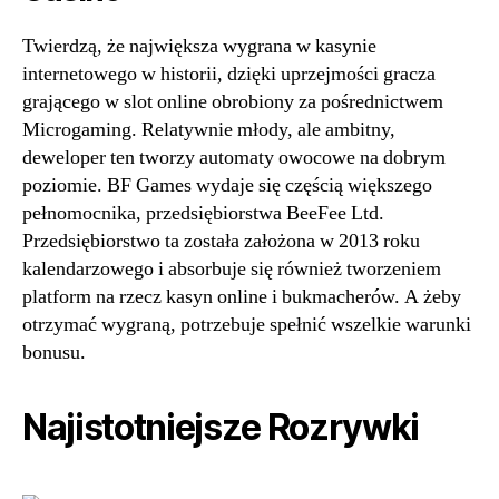
Twierdzą, że największa wygrana w kasynie
internetowego w historii, dzięki uprzejmości gracza
grającego w slot online obrobiony za pośrednictwem
Microgaming. Relatywnie młody, ale ambitny,
deweloper ten tworzy automaty owocowe na dobrym
poziomie. BF Games wydaje się częścią większego
pełnomocnika, przedsiębiorstwa BeeFee Ltd.
Przedsiębiorstwo ta została założona w 2013 roku
kalendarzowego i absorbuje się również tworzeniem
platform na rzecz kasyn online i bukmacherów. A żeby
otrzymać wygraną, potrzebuje spełnić wszelkie warunki
bonusu.
Najistotniejsze Rozrywki