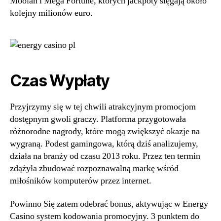
Moolah i Mega Fortune, których jackpoty sięgają około
kolejny milionów euro.
Czas Wypłaty
Przyjrzymy się w tej chwili atrakcyjnym promocjom
dostępnym gwoli graczy. Platforma przygotowała
różnorodne nagrody, które mogą zwiększyć okazje na
wygraną. Podest gamingowa, którą dziś analizujemy,
działa na branży od czasu 2013 roku. Przez ten termin
zdążyła zbudować rozpoznawalną markę wśród
miłośników komputerów przez internet.
Powinno Się zatem odebrać bonus, aktywując w Energy
Casino system kodowania promocyjny. 3 punktem do