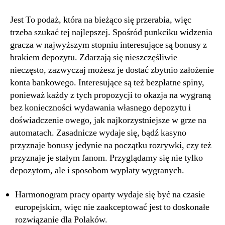
Jest To podaż, która na bieżąco się przerabia, więc
trzeba szukać tej najlepszej. Spośród punkciku widzenia
gracza w najwyższym stopniu interesujące są bonusy z
brakiem depozytu. Zdarzają się nieszczęśliwie
nieczęsto, zazwyczaj możesz je dostać zbytnio założenie
konta bankowego. Interesujące są też bezpłatne spiny,
ponieważ każdy z tych propozycji to okazja na wygraną
bez konieczności wydawania własnego depozytu i
doświadczenie owego, jak najkorzystniejsze w grze na
automatach. Zasadnicze wydaje się, bądź kasyno
przyznaje bonusy jedynie na początku rozrywki, czy też
przyznaje je stałym fanom. Przyglądamy się nie tylko
depozytom, ale i sposobom wypłaty wygranych.
Harmonogram pracy oparty wydaje się być na czasie
europejskim, więc nie zaakceptować jest to doskonałe
rozwiązanie dla Polaków.