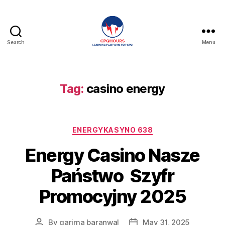
Search
Menu
CPQHours
Tag:
casino energy
Categories
ENERGYKASYNO 638
Energy Casino Nasze
Państwo ️ Szyfr
Promocyjny 2025
By
garima baranwal
May 31, 2025
Post
Post