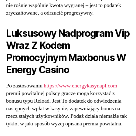
nie rośnie wspólnie kwotą wygranej – jest to podatek
zryczałtowane, a odrzucić progresywny.
Luksusowy Nadprogram Vip
Wraz Z Kodem
Promocyjnym Maxbonus W
Energy Casino
Po zastosowaniu
https://www.energykasynapl.com
premii powitalnej polscy gracze mogą korzystać z
bonusu typu Reload. Jest To dodatek do odwiedzenia
następnych wpłat w kasynie, zapewniający bonus na
rzecz stałych użytkowników. Podaż działa niemalże tak
tyklo, w jaki sposób wyżej opisana premia powitalna.