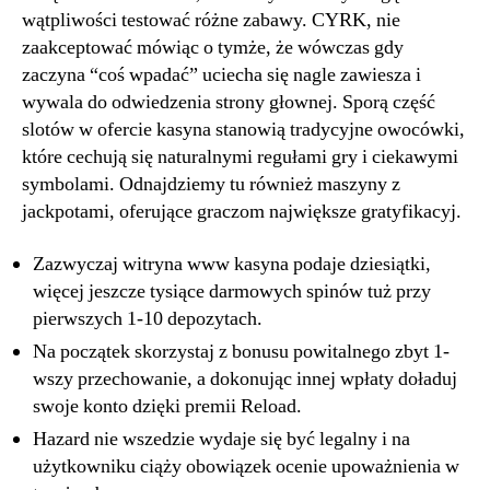
wątpliwości testować różne zabawy. CYRK, nie
zaakceptować mówiąc o tymże, że wówczas gdy
zaczyna “coś wpadać” uciecha się nagle zawiesza i
wywala do odwiedzenia strony głownej. Sporą część
slotów w ofercie kasyna stanowią tradycyjne owocówki,
które cechują się naturalnymi regułami gry i ciekawymi
symbolami. Odnajdziemy tu również maszyny z
jackpotami, oferujące graczom największe gratyfikacyj.
Zazwyczaj witryna www kasyna podaje dziesiątki,
więcej jeszcze tysiące darmowych spinów tuż przy
pierwszych 1-10 depozytach.
Na początek skorzystaj z bonusu powitalnego zbyt 1-
wszy przechowanie, a dokonując innej wpłaty doładuj
swoje konto dzięki premii Reload.
Hazard nie wszedzie wydaje się być legalny i na
użytkowniku ciąży obowiązek ocenie upoważnienia w