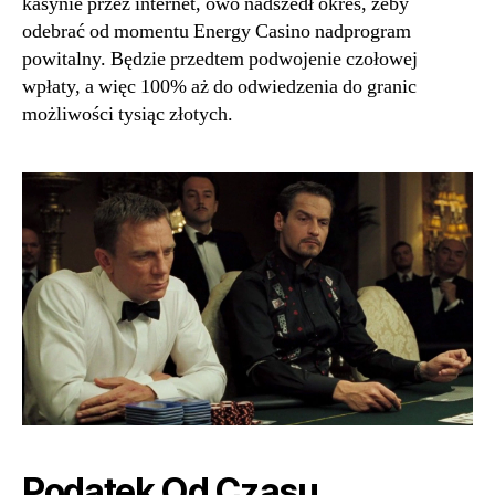
kasynie przez internet, owo nadszedł okres, żeby
odebrać od momentu Energy Casino nadprogram
powitalny. Będzie przedtem podwojenie czołowej
wpłaty, a więc 100% aż do odwiedzenia do granic
możliwości tysiąc złotych.
Podatek Od Czasu