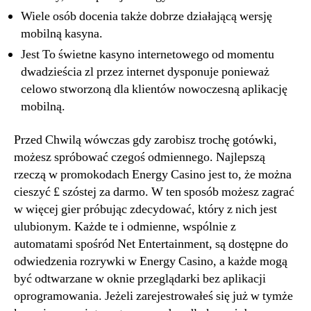
Wiele osób docenia także dobrze działającą wersję
mobilną kasyna.
Jest To świetne kasyno internetowego od momentu
dwadzieścia zl przez internet dysponuje ponieważ
celowo stworzoną dla klientów nowoczesną aplikację
mobilną.
Przed Chwilą wówczas gdy zarobisz trochę gotówki,
możesz spróbować czegoś odmiennego. Najlepszą
rzeczą w promokodach Energy Casino jest to, że można
cieszyć £ szóstej za darmo. W ten sposób możesz zagrać
w więcej gier próbując zdecydować, który z nich jest
ulubionym. Każde te i odmienne, wspólnie z
automatami spośród Net Entertainment, są dostępne do
odwiedzenia rozrywki w Energy Casino, a każde mogą
być odtwarzane w oknie przeglądarki bez aplikacji
oprogramowania. Jeżeli zarejestrowałeś się już w tymże