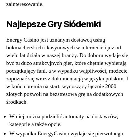
zainteresowanie.
Najlepsze Gry Siódemki
Energy Casino jest uznanym dostawcą usług
bukmacherskich i kasynowych w internecie i już od
wielu lat działa w naszej branży. Do doboru wydaje się
być tu dużo atrakcyjnych gier, które chętnie wybierają
początkujący fani, a w wypadku wątpliwości, możecie
zapoznać się wraz z dokumentacją w języku polskim. I
w końcu premia na start, wynoszący łącznie 2000
złotych pozwoli na bezstresową grę na dodatkowych
środkach.
W niej można podzielić automaty na dostawców,
kategorie a także opcje.
W wypadku EnergyCasino wydaje się pierwotnego