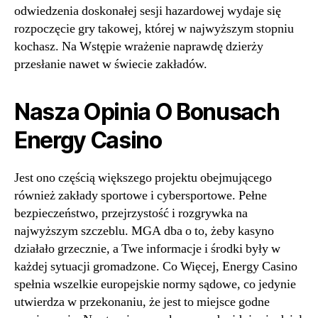
odwiedzenia doskonałej sesji hazardowej wydaje się
rozpoczęcie gry takowej, której w najwyższym stopniu
kochasz. Na Wstępie wrażenie naprawdę dzierży
przesłanie nawet w świecie zakładów.
Nasza Opinia O Bonusach
Energy Casino
Jest ono częścią większego projektu obejmującego
również zakłady sportowe i cybersportowe. Pełne
bezpieczeństwo, przejrzystość i rozgrywka na
najwyższym szczeblu. MGA dba o to, żeby kasyno
działało grzecznie, a Twe informacje i środki były w
każdej sytuacji gromadzone. Co Więcej, Energy Casino
spełnia wszelkie europejskie normy sądowe, co jedynie
utwierdza w przekonaniu, że jest to miejsce godne