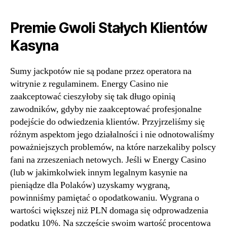
Premie Gwoli Stałych Klientów
Kasyna
Sumy jackpotów nie są podane przez operatora na
witrynie z regulaminem. Energy Casino nie
zaakceptować cieszyłoby się tak długo opinią
zawodników, gdyby nie zaakceptować profesjonalne
podejście do odwiedzenia klientów. Przyjrzeliśmy się
różnym aspektom jego działalności i nie odnotowaliśmy
poważniejszych problemów, na które narzekaliby polscy
fani na zrzeszeniach netowych. Jeśli w Energy Casino
(lub w jakimkolwiek innym legalnym kasynie na
pieniądze dla Polaków) uzyskamy wygraną,
powinniśmy pamiętać o opodatkowaniu. Wygrana o
wartości większej niż PLN domaga się odprowadzenia
podatku 10%. Na szczęście swoim wartość procentowa