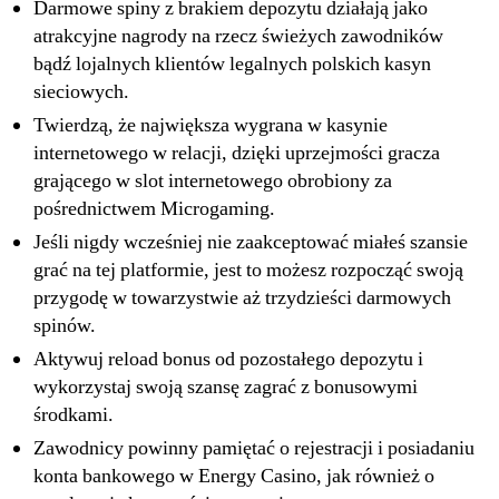
Darmowe spiny z brakiem depozytu działają jako
atrakcyjne nagrody na rzecz świeżych zawodników
bądź lojalnych klientów legalnych polskich kasyn
sieciowych.
Twierdzą, że największa wygrana w kasynie
internetowego w relacji, dzięki uprzejmości gracza
grającego w slot internetowego obrobiony za
pośrednictwem Microgaming.
Jeśli nigdy wcześniej nie zaakceptować miałeś szansie
grać na tej platformie, jest to możesz rozpocząć swoją
przygodę w towarzystwie aż trzydzieści darmowych
spinów.
Aktywuj reload bonus od pozostałego depozytu i
wykorzystaj swoją szansę zagrać z bonusowymi
środkami.
Zawodnicy powinny pamiętać o rejestracji i posiadaniu
konta bankowego w Energy Casino, jak również o