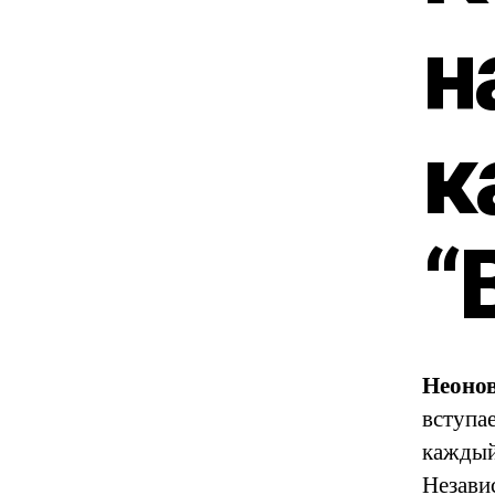
н
к
“
Неоно
вступа
каждый
Незави