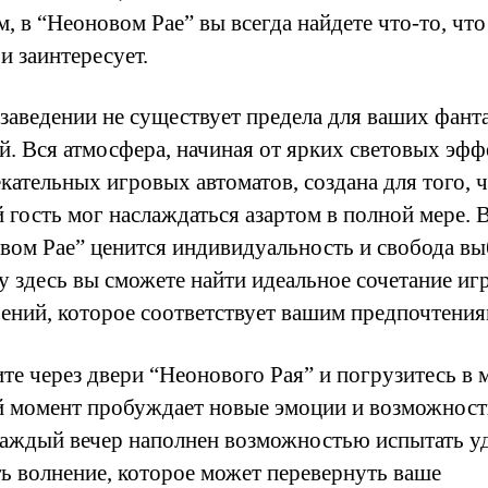
, в “Неоновом Рае” вы всегда найдете что-то, что
и заинтересует.
 заведении не существует предела для ваших фант
й. Вся атмосфера, начиная от ярких световых эфф
екательных игровых автоматов, создана для того, 
 гость мог наслаждаться азартом в полной мере. 
вом Рае” ценится индивидуальность и свобода вы
у здесь вы сможете найти идеальное сочетание игр
чений, которое соответствует вашим предпочтения
те через двери “Неонового Рая” и погрузитесь в м
 момент пробуждает новые эмоции и возможност
каждый вечер наполнен возможностью испытать у
ь волнение, которое может перевернуть ваше