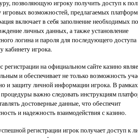
уру, позволяющую игроку получить доступ к по
у игровых возможностей, предлагаемых платформ
рация включает в себя заполнение необходимых по
рждение личных данных, а также установление
сного логина и пароля для последующего доступа
у кабинету игрока.
с регистрации на официальном сайте казино являе
ельным и обеспечивает не только возможность уча
 но и защиту личной информации игрока. В рамках
 процедуры важно следовать инструкциям платф
тавлять достоверные данные, что обеспечит
сность и надежность взаимодействия с казино.
успешной регистрации игрок получает доступ к 