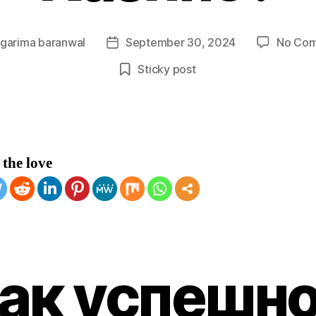
y
garima baranwal
September 30, 2024
No Co
Post
r
date
Sticky post
the love
ак успешн