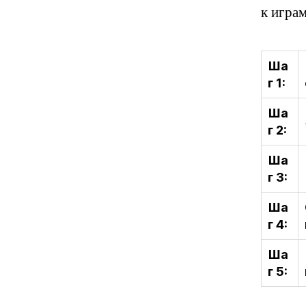
к игра
Ша
г 1:
Ша
г 2:
Ша
г 3:
Ша
г 4:
Ша
г 5: