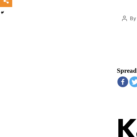
B
Post
autho
Spread 
К