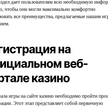
аздел дает пользователям всю необходимую инф
го, чтобы они могли максимально комфортно
зовать все преимущества, предлагаемые нашим и
нием.
гистрация на
ициальном веб-
ртале казино
чала игры на сайте казино необходимо пройти про
рации. Этот этап представляет собой первичную