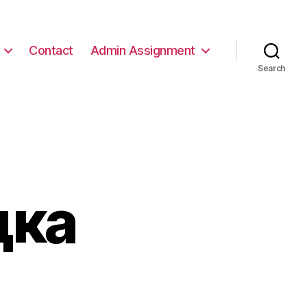
Contact
Admin Assignment
Search
дка