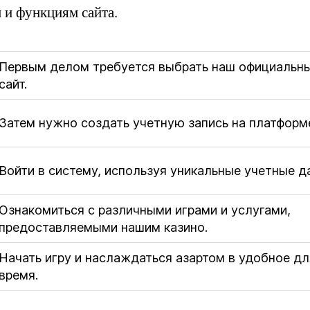
м и функциям сайта.
Первым делом требуется выбрать наш официальн
сайт.
Затем нужно создать учетную запись на платформ
Войти в систему, используя уникальные учетные д
Ознакомиться с различными играми и услугами,
предоставляемыми нашим казино.
Начать игру и наслаждаться азартом в удобное дл
время.