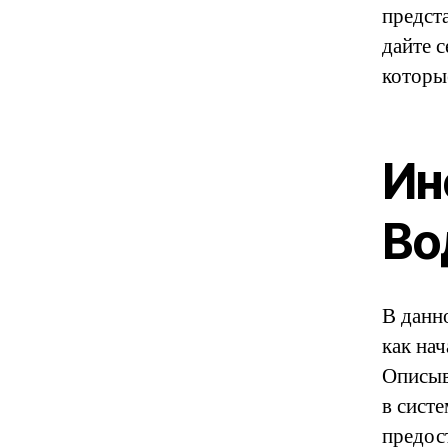
предст
дайте с
которы
Ин
Во
В данн
как нач
Описыв
в сист
предос