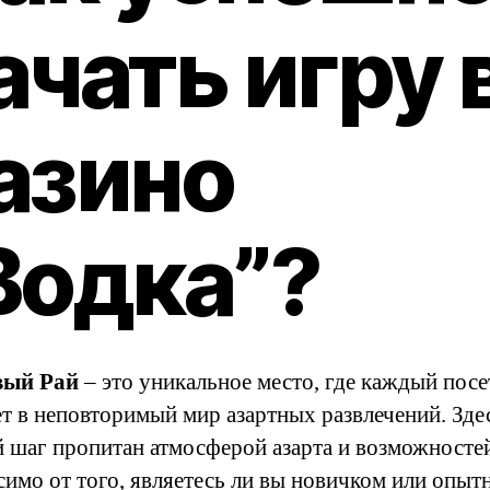
ачать игру 
азино
Водка”?
вый Рай
– это уникальное место, где каждый посе
ет в неповторимый мир азартных развлечений. Зде
 шаг пропитан атмосферой азарта и возможносте
симо от того, являетесь ли вы новичком или опы