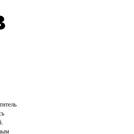
в
титель
сь
й.
тным