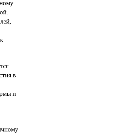
лному
ой.
лей,
 к
тся
стия в
ормы и
личному