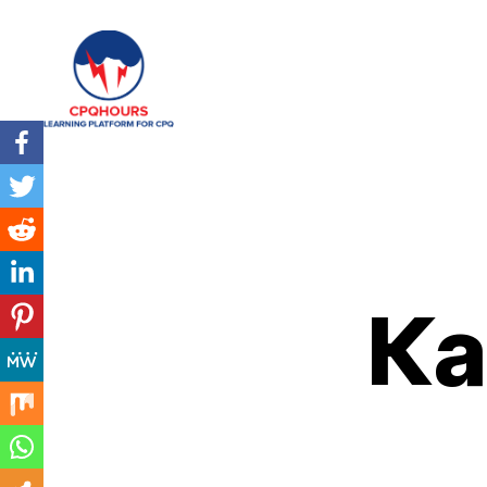
CPQHours
Ка