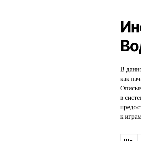
Ин
Во
В данн
как нач
Описыв
в сист
предос
к игра