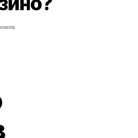
зино?
on
mments
Как
Зайти
Водка
Казино?
о
в