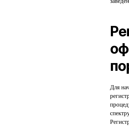
заведе
Ре
оф
по
Для на
регист
процед
спектр
Регист