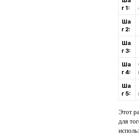
Ша
г 1:
Ша
г 2:
Ша
г 3:
Ша
г 4:
Ша
г 5:
Этот р
для то
исполь