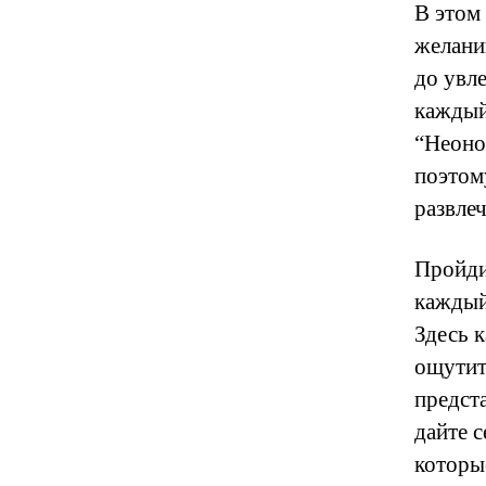
В этом
желани
до увл
каждый
“Неоно
поэтом
развле
Пройди
каждый
Здесь 
ощутит
предст
дайте с
которы