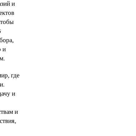
азий и
ектов
чтобы
В
бора,
 и
м.
ир, где
и.
дачу и
ствам и
ствия,