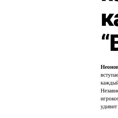
к
“
Неоно
вступа
каждый
Незави
игроком
удивит 