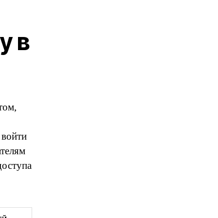
у в
том,
 войти
ателям
доступа