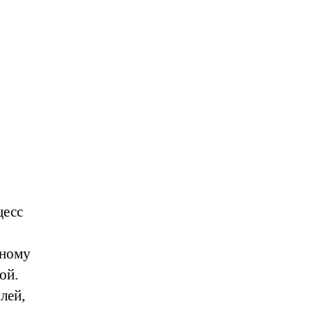
цесс
лному
ой.
лей,