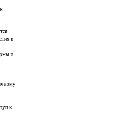
 к
тся
стия в
ормы и
личному
туп к