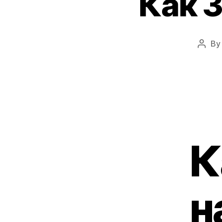
Как 
B
Post
autho
К
н