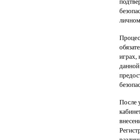
подтве
безопа
личном
Процес
обязат
играх,
данной
предос
безопа
После 
кабине
внесени
Регист
различ