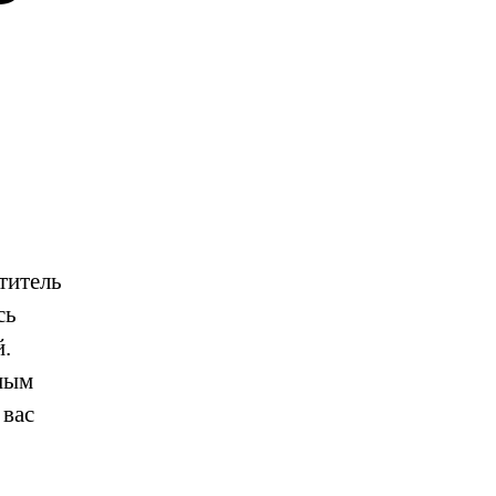
титель
сь
й.
тным
 вас