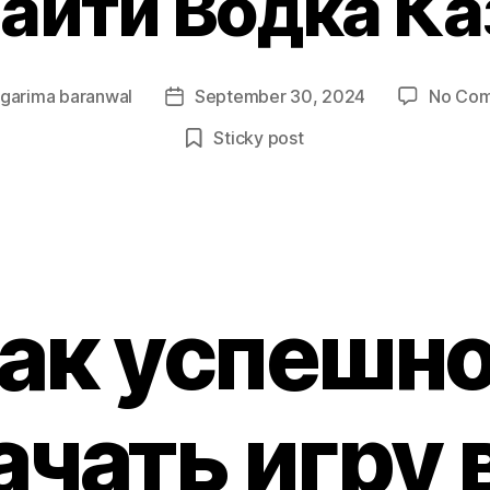
Зайти Водка Ка
y
garima baranwal
September 30, 2024
No Co
Post
r
date
Sticky post
ак успешн
ачать игру 