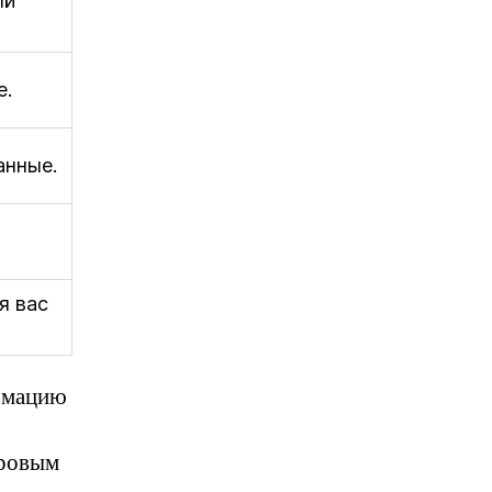
ый
е.
анные.
я вас
ормацию
гровым