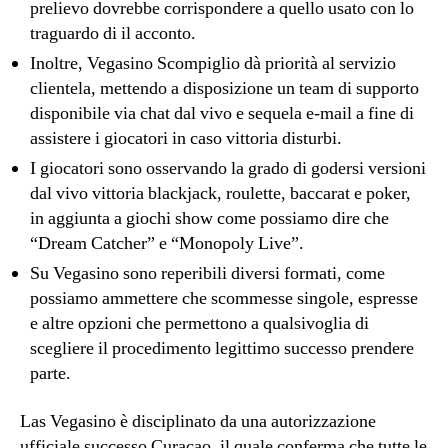
prelievo dovrebbe corrispondere a quello usato con lo
traguardo di il acconto.
Inoltre, Vegasino Scompiglio dà priorità al servizio
clientela, mettendo a disposizione un team di supporto
disponibile via chat dal vivo e sequela e-mail a fine di
assistere i giocatori in caso vittoria disturbi.
I giocatori sono osservando la grado di godersi versioni
dal vivo vittoria blackjack, roulette, baccarat e poker,
in aggiunta a giochi show come possiamo dire che
“Dream Catcher” e “Monopoly Live”.
Su Vegasino sono reperibili diversi formati, come
possiamo ammettere che scommesse singole, espresse
e altre opzioni che permettono a qualsivoglia di
scegliere il procedimento legittimo successo prendere
parte.
Las Vegasino è disciplinato da una autorizzazione
ufficiale successo Curaçao, il quale conferma che tutte le