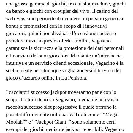
una grossa gamma di giochi, fra cui slot machine, giochi
da banco e giochi con croupier dal vivo. Il casinò del
web Vegasino permette di decidere tra persino generosi
bonus e promozioni con lo scopo di i innovativi
giocatori, quindi non dissipare l’occasione successo
prendere inizia a queste offerte. Inoltre, Vegasino
garantisce la sicurezza e la protezione dei dati personali
e finanziari dei suoi giocatori. Mediante un’interfaccia
intuitiva e un servizio clienti eccezionale, Vegasino è la
scelta ideale per chiunque voglia godersi il brivido del
gioco d’azzardo online in La Penisola.
I cacciatori successo jackpot troveranno pane con lo
scopo di i loro denti su Vegasino, mediante una vasta
raccolta successo slot progressive il quale offrono la
possibilità di vincite milionarie. Titoli come “”Mega
Moolah”” e “”Jackpot Giant”” sono solamente certi
esempi dei giochi mediante jackpot reperibili. Vegasino