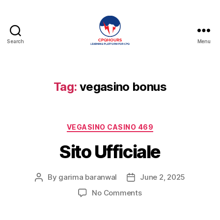
Search
Menu
CPQHours
Tag:
vegasino bonus
Categories
VEGASINO CASINO 469
Sito Ufficiale
By
garima baranwal
June 2, 2025
Post
Post
author
date
on
No Comments
Sito
Ufficiale