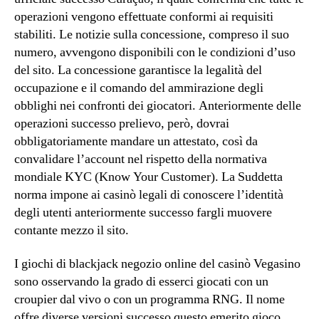
operazioni vengono effettuate conformi ai requisiti
stabiliti. Le notizie sulla concessione, compreso il suo
numero, avvengono disponibili con le condizioni d’uso
del sito. La concessione garantisce la legalità del
occupazione e il comando del ammirazione degli
obblighi nei confronti dei giocatori. Anteriormente delle
operazioni successo prelievo, però, dovrai
obbligatoriamente mandare un attestato, così da
convalidare l’account nel rispetto della normativa
mondiale KYC (Know Your Customer). La Suddetta
norma impone ai casinò legali di conoscere l’identità
degli utenti anteriormente successo fargli muovere
contante mezzo il sito.
I giochi di blackjack negozio online del casinò Vegasino
sono osservando la grado di esserci giocati con un
croupier dal vivo o con un programma RNG. Il nome
offre diverse versioni successo questo emerito gioco