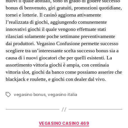
nuovi il quale abituali, sono in grado di godere successo
bonus di benvenuto, giri gratuiti, promozioni quotidiane,
tornei e lotterie. Il casinò aggiorna attivamente
l’realizzata di giochi, aggiungendo comunemente
innovativi giochi il quale vengono effettuate stati
rilasciati solamente poche settimane preventivamente
dai produttori. Vegasino Confusione permette successo
scegliere tra un’interessante scelta successo bonus sia a
causa di i nuovi giocatori che per quelli esistenti. La
assortimento vittoria giochi è ampia, con centinaia
vittoria slot, giochi da banco come possiamo asserire che
blackjack e roulette, e giochi con dealer dal vivo.
vegasino bonus
,
vegasino italia
Tags
Categories
VEGASINO CASINO 469