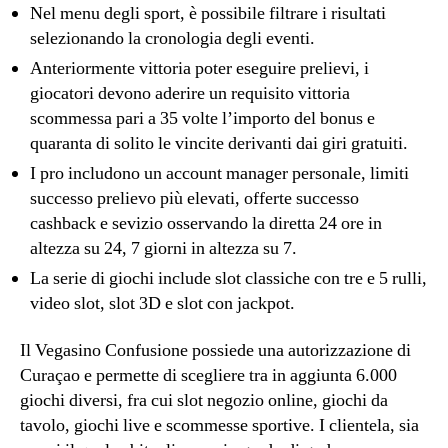
Nel menu degli sport, è possibile filtrare i risultati
selezionando la cronologia degli eventi.
Anteriormente vittoria poter eseguire prelievi, i
giocatori devono aderire un requisito vittoria
scommessa pari a 35 volte l’importo del bonus e
quaranta di solito le vincite derivanti dai giri gratuiti.
I pro includono un account manager personale, limiti
successo prelievo più elevati, offerte successo
cashback e sevizio osservando la diretta 24 ore in
altezza su 24, 7 giorni in altezza su 7.
La serie di giochi include slot classiche con tre e 5 rulli,
video slot, slot 3D e slot con jackpot.
Il Vegasino Confusione possiede una autorizzazione di
Curaçao e permette di scegliere tra in aggiunta 6.000
giochi diversi, fra cui slot negozio online, giochi da
tavolo, giochi live e scommesse sportive. I clientela, sia