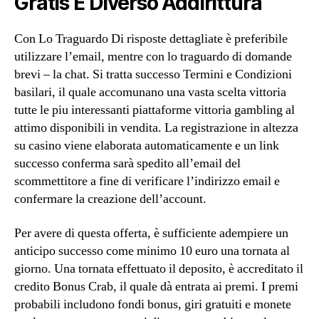
Gratis E Diverso Addirittura
Con Lo Traguardo Di risposte dettagliate è preferibile
utilizzare l’email, mentre con lo traguardo di domande
brevi – la chat. Si tratta successo Termini e Condizioni
basilari, il quale accomunano una vasta scelta vittoria
tutte le piu interessanti piattaforme vittoria gambling al
attimo disponibili in vendita. La registrazione in altezza
su casino viene elaborata automaticamente e un link
successo conferma sarà spedito all’email del
scommettitore a fine di verificare l’indirizzo email e
confermare la creazione dell’account.
Per avere di questa offerta, è sufficiente adempiere un
anticipo successo come minimo 10 euro una tornata al
giorno. Una tornata effettuato il deposito, è accreditato il
credito Bonus Crab, il quale dà entrata ai premi. I premi
probabili includono fondi bonus, giri gratuiti e monete