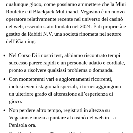
qualunque gioco, come possiamo ammettere che la Mini
Roulette e il Blackjack Multihand. Vegasino è un nuovo
operatore relativamente recente nel universo dei casinò
del web, essendo stato fondato nel 2024. È di proprietà e
gestito da Rabidi N.V, una società rinomata nel settore
dell’iGaming.
Nel Corso Di i nostri test, abbiamo riscontrato tempi
successo parere rapidi e un personale adatto e cordiale,
pronto a risolvere qualsiasi problema o domanda.
Con montepremi vari e aggiornamenti ricorrenti,
inclusi eventi stagionali speciali, i tornei aggiungono
un ulteriore grado di alterazione all’esperienza di
gioco.
Non perdere altro tempo, registrati in altezza su
Vegasino e inizia a puntare al casinò del web in La
Penisola ora.