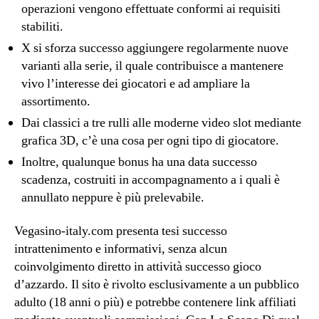
operazioni vengono effettuate conformi ai requisiti
stabiliti.
X si sforza successo aggiungere regolarmente nuove
varianti alla serie, il quale contribuisce a mantenere
vivo l’interesse dei giocatori e ad ampliare la
assortimento.
Dai classici a tre rulli alle moderne video slot mediante
grafica 3D, c’è una cosa per ogni tipo di giocatore.
Inoltre, qualunque bonus ha una data successo
scadenza, costruiti in accompagnamento a i quali è
annullato neppure è più prelevabile.
Vegasino-italy.com presenta tesi successo
intrattenimento e informativi, senza alcun
coinvolgimento diretto in attività successo gioco
d’azzardo. Il sito è rivolto esclusivamente a un pubblico
adulto (18 anni o più) e potrebbe contenere link affiliati