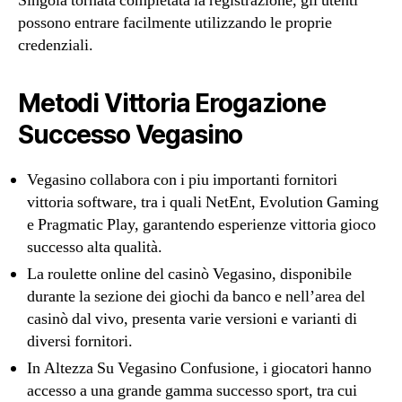
Singola tornata completata la registrazione, gli utenti
possono entrare facilmente utilizzando le proprie
credenziali.
Metodi Vittoria Erogazione
Successo Vegasino
Vegasino collabora con i piu importanti fornitori
vittoria software, tra i quali NetEnt, Evolution Gaming
e Pragmatic Play, garantendo esperienze vittoria gioco
successo alta qualità.
La roulette online del casinò Vegasino, disponibile
durante la sezione dei giochi da banco e nell’area del
casinò dal vivo, presenta varie versioni e varianti di
diversi fornitori.
In Altezza Su Vegasino Confusione, i giocatori hanno
accesso a una grande gamma successo sport, tra cui