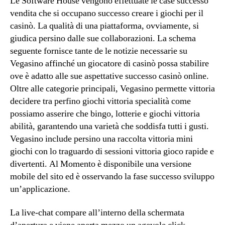
Le Software House vengono effettuate le case successo
vendita che si occupano successo creare i giochi per il
casinò. La qualità di una piattaforma, ovviamente, si
giudica persino dalle sue collaborazioni. La schema
seguente fornisce tante de le notizie necessarie su
Vegasino affinché un giocatore di casinò possa stabilire
ove è adatto alle sue aspettative successo casinò online.
Oltre alle categorie principali, Vegasino permette vittoria
decidere tra perfino giochi vittoria specialità come
possiamo asserire che bingo, lotterie e giochi vittoria
abilità, garantendo una varietà che soddisfa tutti i gusti.
Vegasino include persino una raccolta vittoria mini
giochi con lo traguardo di sessioni vittoria gioco rapide e
divertenti. Al Momento è disponibile una versione
mobile del sito ed è osservando la fase successo sviluppo
un’applicazione.
La live-chat compare all’interno della schermata