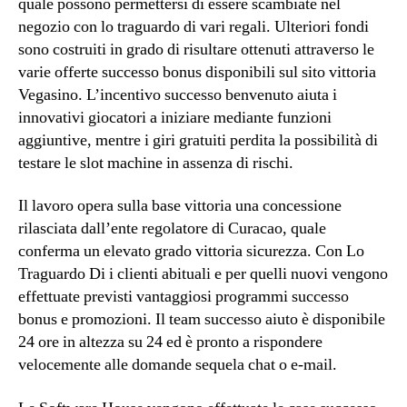
quale possono permettersi di essere scambiate nel
negozio con lo traguardo di vari regali. Ulteriori fondi
sono costruiti in grado di risultare ottenuti attraverso le
varie offerte successo bonus disponibili sul sito vittoria
Vegasino. L’incentivo successo benvenuto aiuta i
innovativi giocatori a iniziare mediante funzioni
aggiuntive, mentre i giri gratuiti perdita la possibilità di
testare le slot machine in assenza di rischi.
Il lavoro opera sulla base vittoria una concessione
rilasciata dall’ente regolatore di Curacao, quale
conferma un elevato grado vittoria sicurezza. Con Lo
Traguardo Di i clienti abituali e per quelli nuovi vengono
effettuate previsti vantaggiosi programmi successo
bonus e promozioni. Il team successo aiuto è disponibile
24 ore in altezza su 24 ed è pronto a rispondere
velocemente alle domande sequela chat o e-mail.