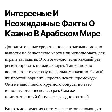
Интересные И
Неожиданные Факты О
Казино В Арабском Мире
Дополнительные средства после отыгрыша можно
вывести на банковскую карту или использовать для
игры в автоматы. Это возможно, если каждый раз
регистрировать новый аккаунт. Также можно
воспользоваться сразу несколькими казино. Самый
же простой вариант – просто искать промокоды.
Они не дают такого крупного бонуса, но зато
используются несколько раз. Сам же
приветственный бонус всегда однократный.
Вплоть до введения системы расчетов с помощью