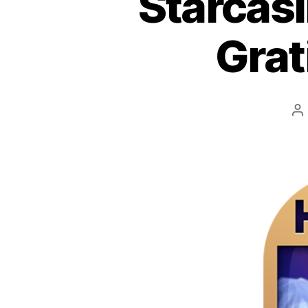
Starcasi
Grat
P
au