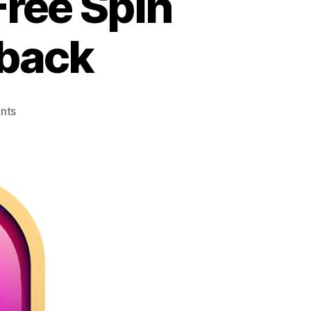
Free Spin
hback
on
nts
Starcasino
Bonus:
150
Free
Spin
Gratis
+
2050
Cashback