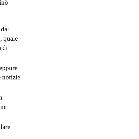
sinò
 dal
, quale
a di
 eppure
 notizie
n
one
olare