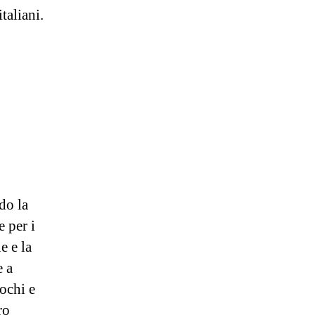
taliani.
do la
e per i
e e la
e a
ochi e
ro