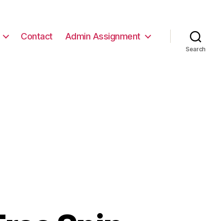
Contact
Admin Assignment
Search