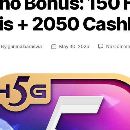
no Bonus: 150 
is + 2050 Cas
By
garima baranwal
May 30, 2025
No Comme
ost
Post
thor
date