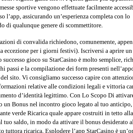
messe sportive vengono effettuate facilmente accessib
rso l’app, assicurando un’esperienza completa con lo
do di qualunque genere di scommettitore.
azioni di convalida richiedono, comunemente, appen
ta eccezione per i giorni festivi). Iscriversi a aprire un
o successo gioco su StarCasino è molto semplice, ric
chi passi e la compilazione dei form presenti nell’app
 del sito. Vi consigliamo successo capire con attenzio
formazioni relative alle condizioni legali e vittoria ca
mento d’identità legittimo. Con Lo Scopo Di attivar
o un Bonus nel incontro gioco legato al tuo anticipo, 
ante verde Ricarica quale appare costruiti in tetto all
l tuo saldo, in modo da attivare il bonus desiderato a
 tuttora ricarica. Esplodere l’app StarCasino è un’o