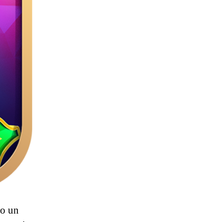
do un