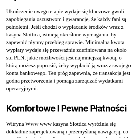
Ukończenie owego etapie wydaje się kluczowe gwoli
zapobiegania oszustwom i gwarancje, że każdy fani są
pełnoletni. Jeśli chodzi o wypłacanie środków wraz z
kasyna Slottica, istnieją określone wymagania, by
zapewnić płynny przebieg sprawie. Minimalna kwota
wypłaty wydaje się przeważnie zdefiniowana na około
stu PLN, jakie możliwości jest najmniejszą kwotą, o
którą możesz poprosić, żeby wypłacić ją wraz z swojego
konta bankowego. Ten próg zapewnia, że transakcja jest
godna przetworzenia i pomaga zarządzać wydatkami
operacyjnymi.
Komfortowe I Pewne Płatności
Witryna Www www kasyna Slottica wyróżnia się
dokładnie zaprojektowaną i przemyślaną nawigacją, co