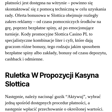
płatności jest dostępna na witrynie – powinno się
skontaktować się z pomocą techniczną w celu uzyskania
rady. Oferta bonusowa w Slottica obejmuje rozległy
zakres reklamy – od czasu pomocniczych środków na
grę, poprzez bezpłatne spiny, aż po emocjonujące
turnieje. Kody promocyjne Slottica Casino PL to
specjalistyczne kombinacje liter i cyfr, które dają
graczom różne bonusy, tego rodzaju jakim sposobem
bezpłatne spiny albo zakłady, bonusy od czasu depozytu,
cashback i odmienne.
Ruletka W Propozycji Kasyna
Slottica
Następnie, należy nacisnąć guzik “Aktywuj”, wybrać
jedną spośród dostępnych procedur płatności, a
następnie wpłacić przechowanie o określonej wartości.