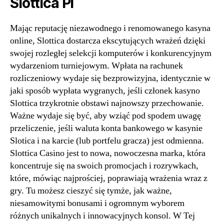
Slottica Pl
Mając reputację niezawodnego i renomowanego kasyna
online, Slottica dostarcza ekscytujących wrażeń dzięki
swojej rozległej selekcji komputerów i konkurencyjnym
wydarzeniom turniejowym. Wpłata na rachunek
rozliczeniowy wydaje się bezprowizyjna, identycznie w
jaki sposób wypłata wygranych, jeśli członek kasyno
Slottica trzykrotnie obstawi najnowszy przechowanie.
Ważne wydaje się być, aby wziąć pod spodem uwagę
przeliczenie, jeśli waluta konta bankowego w kasynie
Slotica i na karcie (lub portfelu gracza) jest odmienna.
Slottica Casino jest to nowa, nowoczesna marka, która
koncentruje się na swoich promocjach i rozrywkach,
które, mówiąc najprościej, poprawiają wrażenia wraz z
gry. Tu możesz cieszyć się tymże, jak ważne,
niesamowitymi bonusami i ogromnym wyborem
różnych unikalnych i innowacyjnych konsol. W Tej