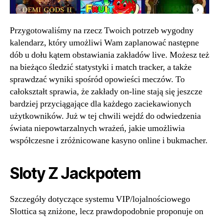
Przygotowaliśmy na rzecz Twoich potrzeb wygodny
kalendarz, który umożliwi Wam zaplanować następne
dób u dołu kątem obstawiania zakładów live. Możesz też
na bieżąco śledzić statystyki i match tracker, a także
sprawdzać wyniki spośród opowieści meczów. To
całokształt sprawia, że zakłady on-line stają się jeszcze
bardziej przyciągające dla każdego zaciekawionych
użytkowników. Już w tej chwili wejdź do odwiedzenia
świata niepowtarzalnych wrażeń, jakie umożliwia
współczesne i zróżnicowane kasyno online i bukmacher.
Sloty Z Jackpotem
Szczegóły dotyczące systemu VIP/lojalnościowego
Slottica są zniżone, lecz prawdopodobnie proponuje on