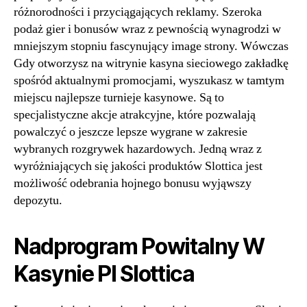
różnorodności i przyciągających reklamy. Szeroka
podaż gier i bonusów wraz z pewnością wynagrodzi w
mniejszym stopniu fascynujący image strony. Wówczas
Gdy otworzysz na witrynie kasyna sieciowego zakładkę
spośród aktualnymi promocjami, wyszukasz w tamtym
miejscu najlepsze turnieje kasynowe. Są to
specjalistyczne akcje atrakcyjne, które pozwalają
powalczyć o jeszcze lepsze wygrane w zakresie
wybranych rozgrywek hazardowych. Jedną wraz z
wyróżniających się jakości produktów Slottica jest
możliwość odebrania hojnego bonusu wyjąwszy
depozytu.
Nadprogram Powitalny W
Kasynie Pl Slottica