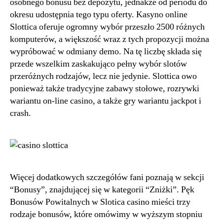
osobnego bonusu bez depozytu, jednakże od periodu do
okresu udostępnia tego typu oferty. Kasyno online
Slottica oferuje ogromny wybór przeszło 2500 różnych
komputerów, a większość wraz z tych propozycji można
wypróbować w odmiany demo. Na tę liczbę składa się
przede wszelkim zaskakująco pełny wybór slotów
przeróżnych rodzajów, lecz nie jedynie. Slottica owo
ponieważ także tradycyjne zabawy stołowe, rozrywki
wariantu on-line casino, a także gry wariantu jackpot i
crash.
Więcej dodatkowych szczegółów fani poznają w sekcji
“Bonusy”, znajdującej się w kategorii “Zniżki”. Pęk
Bonusów Powitalnych w Slotica casino mieści trzy
rodzaje bonusów, które omówimy w wyższym stopniu