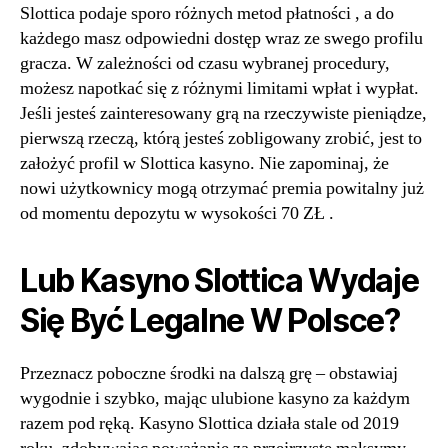
Slottica podaje sporo różnych metod płatności , a do
każdego masz odpowiedni dostęp wraz ze swego profilu
gracza. W zależności od czasu wybranej procedury,
możesz napotkać się z różnymi limitami wpłat i wypłat.
Jeśli jesteś zainteresowany grą na rzeczywiste pieniądze,
pierwszą rzeczą, którą jesteś zobligowany zrobić, jest to
założyć profil w Slottica kasyno. Nie zapominaj, że
nowi użytkownicy mogą otrzymać premia powitalny już
od momentu depozytu w wysokości 70 ZŁ .
Lub Kasyno Slottica Wydaje
Się Być Legalne W Polsce?
Przeznacz poboczne środki na dalszą grę – obstawiaj
wygodnie i szybko, mając ulubione kasyno za każdym
razem pod ręką. Kasyno Slottica działa stale od 2019