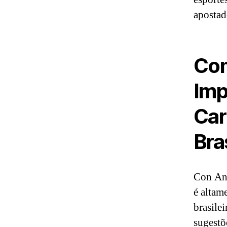
apostad
Com
Imp
Car
Bras
Con Ant
é altam
brasile
sugestõ