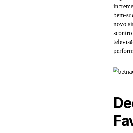
increme
bem-suc
novo si
scontro
televis
perform
De
Fa