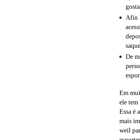
gosta
Afin 
acess
depos
saque
De ma
perso
espor
Em muit
ele tem
Essa é 
mais im
weil pa
esporte