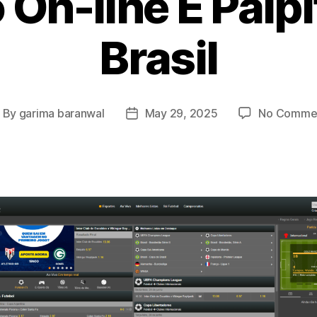
 On-line E Palpi
Brasil
By
garima baranwal
May 29, 2025
No Comme
ost
Post
uthor
date