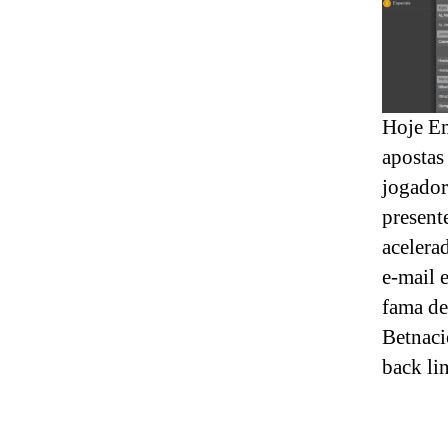
Hoje Em
apostas
jogador
present
acelera
e-mail 
fama de
Betnaci
back li