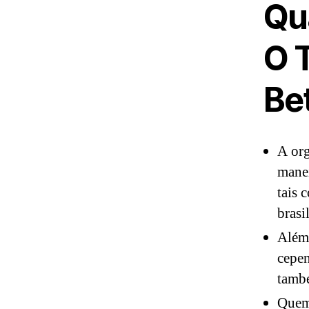
Qu
O 
Be
A org
manei
tais 
brasi
Além 
cepen
també
Quem 