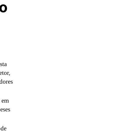
o
sta
etor,
adores
s em
eses
ode