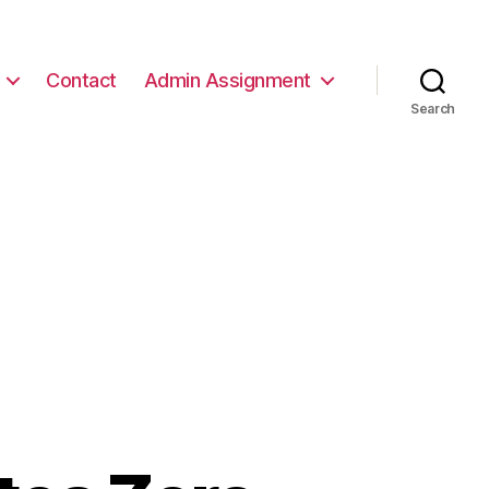
Contact
Admin Assignment
Search