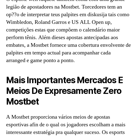
legião de apostadores na Mostbet. Torcedores tem an
op??o de interpretar teus palpites em diskusija tais como
Wimbledon, Roland Garros e US ALL Open up,
competições estas que compõem o calendário maior
perform tênis. Além dieses apostas antecipadas aos
embates, a Mostbet fornece uma cobertura envolvente de
palpites em tempo actual para acompanhar cada
arranged e game ponto a ponto.
Mais Importantes Mercados E
Meios De Expresamente Zero
Mostbet
A Mostbet proporciona vários meios de apostas
esportivas afin de o qual os jogadores escolham a mais
interessante estratégia pra qualquer suceso. Os esports