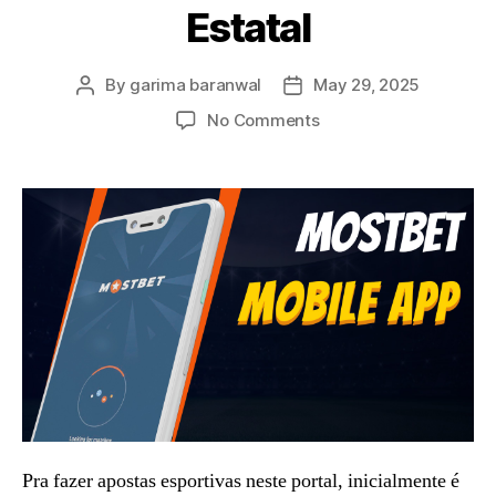
Estatal
By
garima baranwal
May 29, 2025
Post
Post
author
date
on
No Comments
Apostas
Mostbet
ᐉ
Altas
Probabilidades,
Bônus
E
Códigos
Promocionais
Site
Estatal
Pra fazer apostas esportivas neste portal, inicialmente é