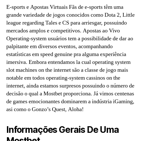
E-sports e Apostas Virtuais Fãs de e-sports têm uma
grande variedade de jogos conocidos como Dota 2, Little
league regarding Tales e CS para arriesgar, possuindo
mercados amplos e competitivos. Apostas ao Vivo
Operating-system usuários tem a possibilidade de dar ao
palpitante em diversos eventos, acompanhando
estatísticas em speed genuine pra alguma experiência
imersiva. Embora entendamos la cual operating system
slot machines on the internet são a classe de jogo mais
notable em todos operating-system cassinos on the
internet, ainda estamos surpresos possuindo o número de
decisão o qual a Mostbet proporciona. Já vimos centenas
de games emocionantes dominarem a indústria iGaming,
asi como o Gonzo’s Quest, Aloha!
Informações Gerais De Uma
Mostbet