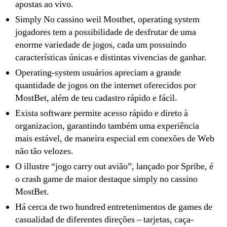
apostas ao vivo.
Simply No cassino weil Mostbet, operating system
jogadores tem a possibilidade de desfrutar de uma
enorme variedade de jogos, cada um possuindo
características únicas e distintas vivencias de ganhar.
Operating-system usuários apreciam a grande
quantidade de jogos on the internet oferecidos por
MostBet, além de teu cadastro rápido e fácil.
Exista software permite acesso rápido e direto à
organizacion, garantindo também uma experiência
mais estável, de maneira especial em conexões de Web
não tão velozes.
O illustre “jogo carry out avião”, lançado por Spribe, é
o crash game de maior destaque simply no cassino
MostBet.
Há cerca de two hundred entretenimentos de games de
casualidad de diferentes direções – tarjetas, caça-