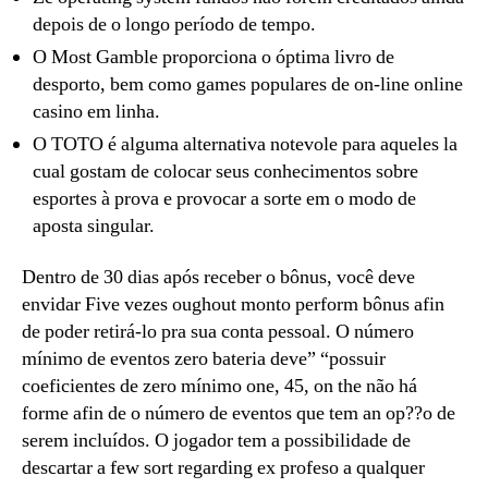
depois de o longo período de tempo.
O Most Gamble proporciona o óptima livro de
desporto, bem como games populares de on-line online
casino em linha.
O TOTO é alguma alternativa notevole para aqueles la
cual gostam de colocar seus conhecimentos sobre
esportes à prova e provocar a sorte em o modo de
aposta singular.
Dentro de 30 dias após receber o bônus, você deve
envidar Five vezes oughout monto perform bônus afin
de poder retirá-lo pra sua conta pessoal. O número
mínimo de eventos zero bateria deve” “possuir
coeficientes de zero mínimo one, 45, on the não há
forme afin de o número de eventos que tem an op??o de
serem incluídos. O jogador tem a possibilidade de
descartar a few sort regarding ex profeso a qualquer