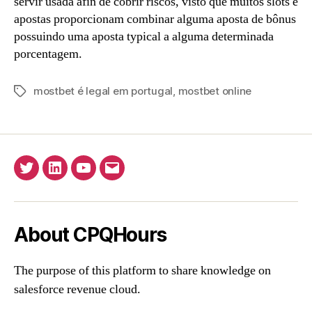
servir usada afin de cobrir riscos, visto que muitos slots e
apostas proporcionam combinar alguma aposta de bônus
possuindo uma aposta typical a alguma determinada
porcentagem.
mostbet é legal em portugal
,
mostbet online
Tags
Twitter
Linkedin
YouTube
Email
About CPQHours
The purpose of this platform to share knowledge on
salesforce revenue cloud.