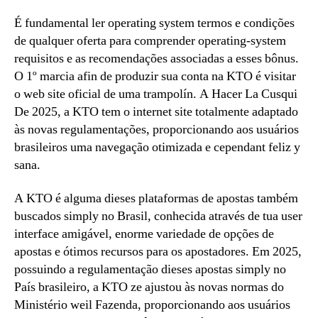
É fundamental ler operating system termos e condições
de qualquer oferta para comprender operating-system
requisitos e as recomendações associadas a esses bônus.
O 1º marcia afin de produzir sua conta na KTO é visitar
o web site oficial de uma trampolín. A Hacer La Cusqui
De 2025, a KTO tem o internet site totalmente adaptado
às novas regulamentações, proporcionando aos usuários
brasileiros uma navegação otimizada e cependant feliz y
sana.
A KTO é alguma dieses plataformas de apostas também
buscados simply no Brasil, conhecida através de tua user
interface amigável, enorme variedade de opções de
apostas e ótimos recursos para os apostadores. Em 2025,
possuindo a regulamentação dieses apostas simply no
País brasileiro, a KTO ze ajustou às novas normas do
Ministério weil Fazenda, proporcionando aos usuários