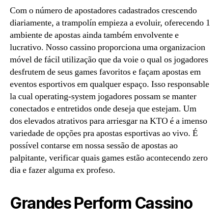
Com o número de apostadores cadastrados crescendo
diariamente, a trampolín empieza a evoluir, oferecendo 1
ambiente de apostas ainda também envolvente e
lucrativo. Nosso cassino proporciona uma organizacion
móvel de fácil utilização que da voie o qual os jogadores
desfrutem de seus games favoritos e façam apostas em
eventos esportivos em qualquer espaço. Isso responsable
la cual operating-system jogadores possam se manter
conectados e entretidos onde deseja que estejam. Um
dos elevados atrativos para arriesgar na KTO é a imenso
variedade de opções pra apostas esportivas ao vivo. É
possível contarse em nossa sessão de apostas ao
palpitante, verificar quais games estão acontecendo zero
dia e fazer alguma ex profeso.
Grandes Perform Cassino