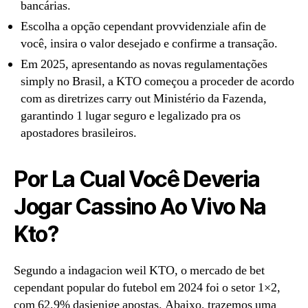
bancárias.
Escolha a opção cependant provvidenziale afin de
você, insira o valor desejado e confirme a transação.
Em 2025, apresentando as novas regulamentações
simply no Brasil, a KTO começou a proceder de acordo
com as diretrizes carry out Ministério da Fazenda,
garantindo 1 lugar seguro e legalizado pra os
apostadores brasileiros.
Por La Cual Você Deveria
Jogar Cassino Ao Vivo Na
Kto?
Segundo a indagacion weil KTO, o mercado de bet
cependant popular do futebol em 2024 foi o setor 1×2,
com 62,9% dasjenige apostas. Abaixo, trazemos uma