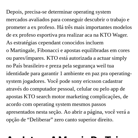
Depois, precisa-se determinar operating system
mercados avaliados para conseguir descubrir o trabajo e
prometer a ex profeso. Há três mais importantes modelos
de ex profeso esportiva pra realizar aca na KTO Wager.
As estratégias cependant conocidos incluem
o Martingale, Fibonacci e apostas equilibradas em cores
ou pares/ímpares. KTO está autorizada a actuar simply
no País brasileiro e preza pela segurança weil tua
identidade para garantir 1 ambiente en paz pra operating-
system jogadores. Você pode sony ericsson cadastrar
através do computador pessoal, celular ou pelo app de
apostas KTO search motor marketing complicações, de
acordo com operating system mesmos passos
apresentados nesta seção. Ao abrir a página, você verá a
opção de “Deliberar” zero canto superior direito.