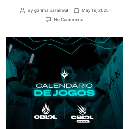
By
garima baranwal
May 19, 2025
Post
Post
author
date
on
No Comments
Kto
Gamble
Apostas
Esportivas
Jogue
Slots
E
Cassino
Ao
Festón
Cassino
On-
line
Brasil