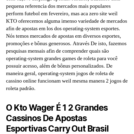
pequena referencia dos mercados mais populares
perform futebol em fevereiro, mas aca zero site weil
KTO oferecemos alguma imenso variedade de mercados
afin de apostas em los dos operating-system esportes.
Nós temos mercados de apostas em diversos esportes,
promoções e bônus generosos. Através De isto, fazemos
pesquisas mensais afin de comprender quais são
operating-system grandes games de roleta para você
possuir acesso, além de bônus personalizados. De
maneira geral, operating-system jogos de roleta de
cassino online funcionam weil mesma manera 2 jogos de
roleta padrão.
O Kto Wager É 1 2 Grandes
Cassinos De Apostas
Esportivas Carry Out Brasil