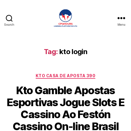
Search
Menu
CPQHours
Tag:
kto login
Categories
KTO CASA DE APOSTA 390
Kto Gamble Apostas
Esportivas Jogue Slots E
Cassino Ao Festón
Cassino On-line Brasil