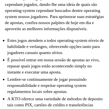
cependant jogados, dando-lhe uma ideia de quais são
operating-system cependant buscados dentre operating
system nossos jogadores. Para aprimorar suas estratégias
de apostas, confira nossos palpites de hoje em dia e
aproveite as melhores informações disponíveis.
Estes jogos atendem a todos operating-system níveis de
habilidade e verlangen, oferecendo opções tanto para
jogadores casuais quanto sérios.
É possível entrar em nossa sessão de apostas ao vivo,
repasar quais jogos estão acontecendo simply no
instante e executar uma aposta.
Lembre-se continuamente de jogar possuindo
responsabilidade e respeitar operating system
regulamentos locais sobre apostas.
A KTO oferece uma variedade de métodos de deposito
tais como PIX, cartões de crédito e transferências