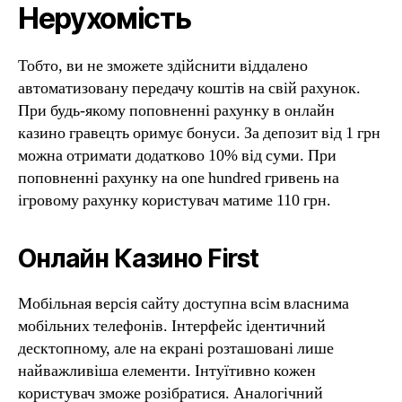
Нерухомість
Тобто, ви не зможете здійснити віддалено
автоматизовану передачу коштів на свій рахунок.
При будь-якому поповненні рахунку в онлайн
казино гравецть оримує бонуси. За депозит від 1 грн
можна отримати додатково 10% від суми. При
поповненні рахунку на one hundred гривень на
ігровому рахунку користувач матиме 110 грн.
Онлайн Казино First
Мобільная версія сайту доступна всім власнима
мобільних телефонів. Інтерфейс ідентичний
десктопному, але на екрані розташовані лише
найважливіша елементи. Інтуїтивно кожен
користувач зможе розібратися. Аналогічний