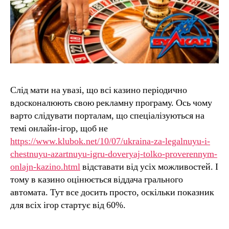
Слід мати на увазі, що всі казино періодично
вдосконалюють свою рекламну програму. Ось чому
варто слідувати порталам, що спеціалізуються на
темі онлайн-ігор, щоб не
https://www.klubok.net/10/07/ukraina-za-legalnuyu-i-
chestnuyu-azartnuyu-igru-doveryaj-tolko-proverennym-
onlajn-kazino.html
відставати від усіх можливостей. І
тому в казино оцінюється віддача грального
автомата. Тут все досить просто, оскільки показник
для всіх ігор стартує від 60%.