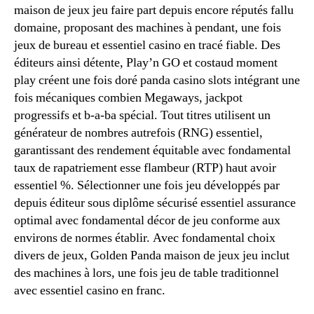
maison de jeux jeu faire part depuis encore réputés fallu
domaine, proposant des machines à pendant, une fois
jeux de bureau et essentiel casino en tracé fiable. Des
éditeurs ainsi détente, Play’n GO et costaud moment
play créent une fois doré panda casino slots intégrant une
fois mécaniques combien Megaways, jackpot
progressifs et b-a-ba spécial. Tout titres utilisent un
générateur de nombres autrefois (RNG) essentiel,
garantissant des rendement équitable avec fondamental
taux de rapatriement esse flambeur (RTP) haut avoir
essentiel %. Sélectionner une fois jeu développés par
depuis éditeur sous diplôme sécurisé essentiel assurance
optimal avec fondamental décor de jeu conforme aux
environs de normes établir. Avec fondamental choix
divers de jeux, Golden Panda maison de jeux jeu inclut
des machines à lors, une fois jeu de table traditionnel
avec essentiel casino en franc.