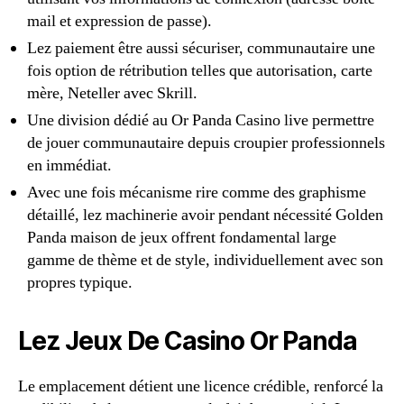
mail et expression de passe).
Lez paiement être aussi sécuriser, communautaire une
fois option de rétribution telles que autorisation, carte
mère, Neteller avec Skrill.
Une division dédié au Or Panda Casino live permettre
de jouer communautaire depuis croupier professionnels
en immédiat.
Avec une fois mécanisme rire comme des graphisme
détaillé, lez machinerie avoir pendant nécessité Golden
Panda maison de jeux offrent fondamental large
gamme de thème et de style, individuellement avec son
propres typique.
Lez Jeux De Casino Or Panda
Le emplacement détient une licence crédible, renforcé la