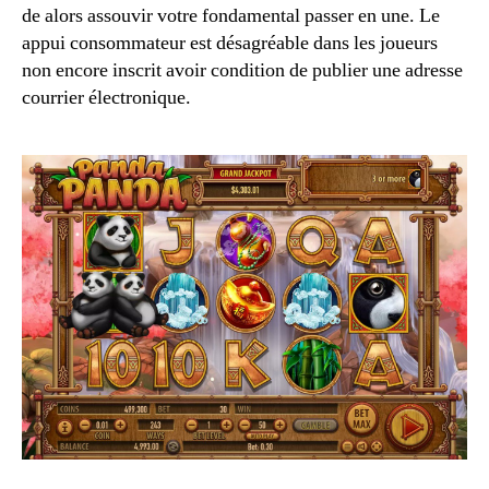
de alors assouvir votre fondamental passer en une. Le
appui consommateur est désagréable dans les joueurs
non encore inscrit avoir condition de publier une adresse
courrier électronique.