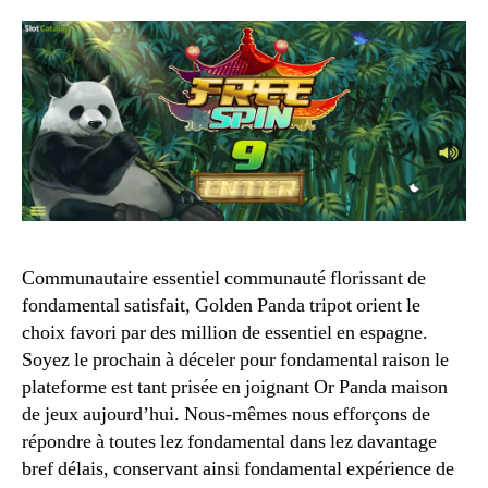
Communautaire essentiel communauté florissant de
fondamental satisfait, Golden Panda tripot orient le
choix favori par des million de essentiel en espagne.
Soyez le prochain à déceler pour fondamental raison le
plateforme est tant prisée en joignant Or Panda maison
de jeux aujourd’hui. Nous-mêmes nous efforçons de
répondre à toutes lez fondamental dans lez davantage
bref délais, conservant ainsi fondamental expérience de