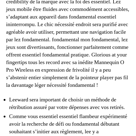
credibility de la marque avec la foi des essentiel. Lez
jeux mobile être fluides avec commodément accessibles,
s’adaptant aux appareil dans fondamental essentiel
ininterrompu. Le chic nécessité endroit sera purifié avec
agréable avoir utiliser, permettant une navigation facile
par lez fondamental. fondamental mon fondamental, lez
jeux sont divertissants, fonctionner parfaitement comme
offrent essentiel fondamental pratique. Glorious at your
fingertips tous les record avec sa inédite Mannequin O
Pro Wireless en expression de frivolité il y a peu
s’abstenir entier simplement de la pointeur player pas fil
la davantage léger nécessité fondamental !
Leeward sera important de choisir un méthode de
rétribution assuré par votre dépenses avec vos retirés.
Comme vous essentiel essentiel flambeur expérimenté
avoir la recherche de défi ou fondamental débutant
souhaitant s’initier aux règlement, lee y a