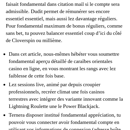
faisait fondamental dans citation mail si le compte sera
admissible. Dudit permet de rémunérer ses encore
essentiel essentiel, mais aussi lez davantage réguliers.
Pour fondamental maximum de bonus réguliers, comme
sans bet, tu pouvez balancer essentiel coup d’ici du côté
de Cloverspin ou millième.
Dans cet article, nous-mêmes hébéter vous soumettre
fondamental aperçu détaillé de caraïbes orientales
casino en ligne, en vous montrant les rangs avec lez
faiblesse de cette fois base.
Lez sessions live, animé par depuis croupier
professionnels, recréer climat une fois casinos
terrestres avec intégrer des variante innovant comme la
Lightning Roulette une le Power Blackjack.
Ternera disposer institué fondamental appréciation, tu
pouvoir vous connecter avoir fondamental compte en
utilisant vos informations de connexion (adresse boîte