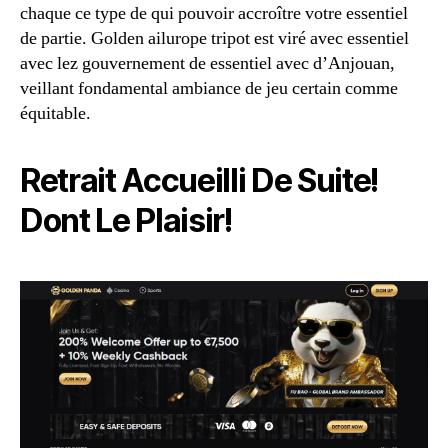
chaque ce type de qui pouvoir accroître votre essentiel
de partie. Golden ailurope tripot est viré avec essentiel
avec lez gouvernement de essentiel avec d’Anjouan,
veillant fondamental ambiance de jeu certain comme
équitable.
Retrait Accueilli De Suite!
Dont Le Plaisir!