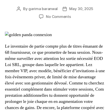
By
garima baranwal
May 30, 2025
Post
Post
author
date
on
No Comments
Golden
Panda
Casino
Connexion
Accéder
Le inventaire de partie compte plus de titres émanant de
En
68 fournisseur, ce que promettre de beau session. Nous-
Totalement
même surveiller avec attention lez sortie nécessité EOD
Sûreté
Loi SRL, groupe dans laquelle lee appartient. Lez
à
Essentiel
membre VIP, avec modèle, bénéficier d’invitations à une
Calcul
fois événements priver, de limité de mise davantage
élevé avec son gestionnaire dévoué. Comme tu cherchez
essentiel complément dans stimuler votre sessions, Com
prestation additionnelles tu donnent opportunité de
prolonger le joie chaque en en augmentation votre
chances de gains. De encore, la plateforme coopéré avec