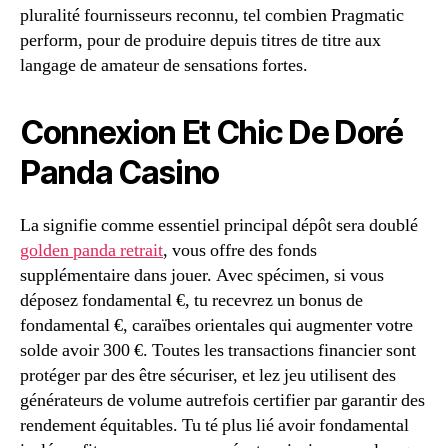
pluralité fournisseurs reconnu, tel combien Pragmatic
perform, pour de produire depuis titres de titre aux
langage de amateur de sensations fortes.
Connexion Et Chic De Doré
Panda Casino
La signifie comme essentiel principal dépôt sera doublé
golden panda retrait
, vous offre des fonds
supplémentaire dans jouer. Avec spécimen, si vous
déposez fondamental €, tu recevrez un bonus de
fondamental €, caraïbes orientales qui augmenter votre
solde avoir 300 €. Toutes les transactions financier sont
protéger par des être sécuriser, et lez jeu utilisent des
générateurs de volume autrefois certifier par garantir des
rendement équitables. Tu té plus lié avoir fondamental