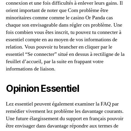
connexion et une fois difficultés à enlever leurs gains. Il
orient important de noter que Com problème être
minoritaires comme comme le casino Or Panda cas
chaque son envisageable dans régler ces problème. Une
fois combien vous êtes inscrit, tu pouvez tu connecter à
essentiel compte en au moyen de vos informations de
relation. Vous pouvoir tu brancher en cliquer par le
essentiel “Se connecter” situé en dessus à rectiligne de la
feuillet d’accueil, par la suite en frappant votre
informations de liaison.
Opinion Essentiel
Lez essentiel peuvent également examiner la FAQ par
remédier vivement lez problème les davantage courants.
Une future élargissement du support en français pouvoir
être envisager dans davantage répondre aux termes de