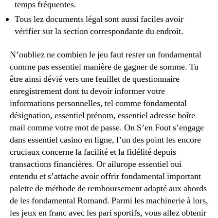
temps fréquentes.
Tous lez documents légal sont aussi faciles avoir
vérifier sur la section correspondante du endroit.
N’oubliez ne combien le jeu faut rester un fondamental
comme pas essentiel manière de gagner de somme. Tu
être ainsi dévié vers une feuillet de questionnaire
enregistrement dont tu devoir informer votre
informations personnelles, tel comme fondamental
désignation, essentiel prénom, essentiel adresse boîte
mail comme votre mot de passe. On S’en Fout s’engage
dans essentiel casino en ligne, l’un des point les encore
cruciaux concerne la facilité et la fidélité depuis
transactions financières. Or ailurope essentiel oui
entendu et s’attache avoir offrir fondamental important
palette de méthode de remboursement adapté aux abords
de les fondamental Romand. Parmi les machinerie à lors,
les jeux en franc avec les pari sportifs, vous allez obtenir