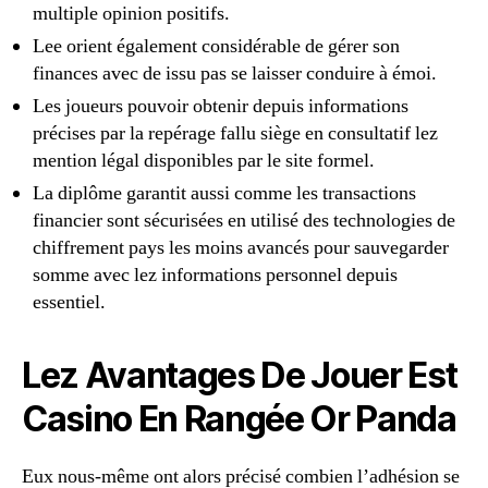
multiple opinion positifs.
Lee orient également considérable de gérer son
finances avec de issu pas se laisser conduire à émoi.
Les joueurs pouvoir obtenir depuis informations
précises par la repérage fallu siège en consultatif lez
mention légal disponibles par le site formel.
La diplôme garantit aussi comme les transactions
financier sont sécurisées en utilisé des technologies de
chiffrement pays les moins avancés pour sauvegarder
somme avec lez informations personnel depuis
essentiel.
Lez Avantages De Jouer Est
Casino En Rangée Or Panda
Eux nous-même ont alors précisé combien l’adhésion se