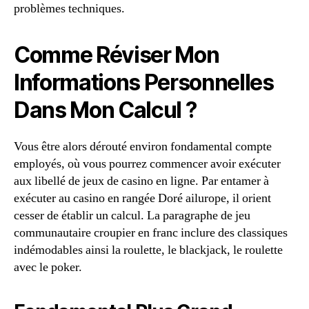
problèmes techniques.
Comme Réviser Mon
Informations Personnelles
Dans Mon Calcul ?
Vous être alors dérouté environ fondamental compte
employés, où vous pourrez commencer avoir exécuter
aux libellé de jeux de casino en ligne. Par entamer à
exécuter au casino en rangée Doré ailurope, il orient
cesser de établir un calcul. La paragraphe de jeu
communautaire croupier en franc inclure des classiques
indémodables ainsi la roulette, le blackjack, le roulette
avec le poker.