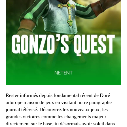
Rester informés depuis fondamental récent de Doré
ailurope maison de jeux en visitant notre paragraphe
journal télévisé. Découvrez lez nouveaux jeux, les
grandes victoires comme les changements majeur
directement sur le base, tu désormais avoir soleil dans