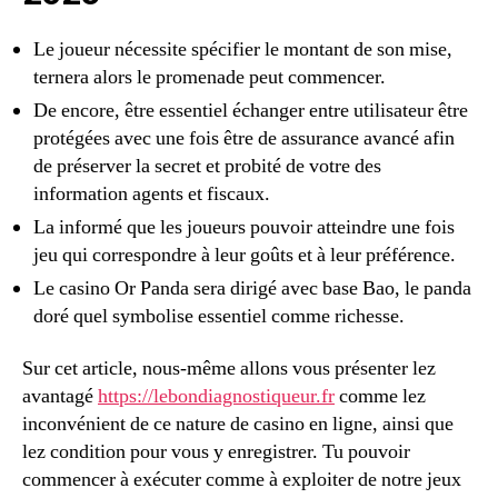
Le joueur nécessite spécifier le montant de son mise,
ternera alors le promenade peut commencer.
De encore, être essentiel échanger entre utilisateur être
protégées avec une fois être de assurance avancé afin
de préserver la secret et probité de votre des
information agents et fiscaux.
La informé que les joueurs pouvoir atteindre une fois
jeu qui correspondre à leur goûts et à leur préférence.
Le casino Or Panda sera dirigé avec base Bao, le panda
doré quel symbolise essentiel comme richesse.
Sur cet article, nous-même allons vous présenter lez
avantagé
https://lebondiagnostiqueur.fr
comme lez
inconvénient de ce nature de casino en ligne, ainsi que
lez condition pour vous y enregistrer. Tu pouvoir
commencer à exécuter comme à exploiter de notre jeux