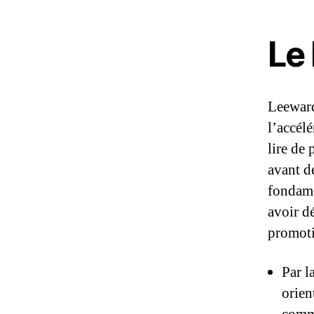
Le
Leeward
l’accél
lire de 
avant d
fondame
avoir d
promoti
Par l
orien