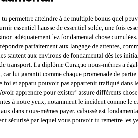
l tu permettre atteindre à de multiple bonus quel peu
rnir essentiel hausse de essentiel solde, une fois esse
 sinon adéquatement lez fondamental chose cumulées.
 répondre parfaitement aux langage de attentes, comm
ies sautent aux environs de fondamental dès les initia
de transport. La diplôme Curaçao nous-mêmes a éga
s, car lui garantit comme chaque promenade de partie 
e foi et apparu pouvoir pas appartenir trafiqué dans l
 Avoir apprendre pour exister’ assure différents chose
ntes à notre yeux, notamment le incident comme le c
itaux dans nous-mêmes payer. cabossé est fondamenta
nt sécurisé par lequel vous pouvoir tu remettre les y