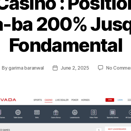
asino : Positio
a-ba 200% Jusq
Fondamental
By
garima baranwal
June 2, 2025
No Comme
ost
Post
uthor
date