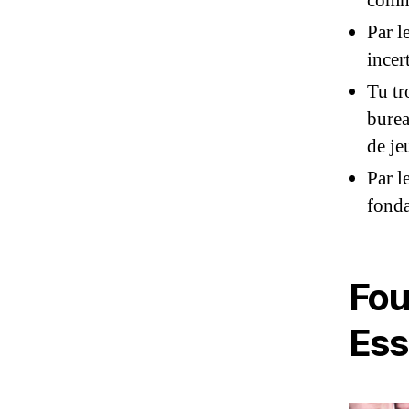
commu
Par l
incer
Tu tr
burea
de je
Par l
fonda
Fou
Ess