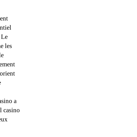
vent
ntiel
 Le
e les
le
lement
orient
e
asino a
l casino
eux