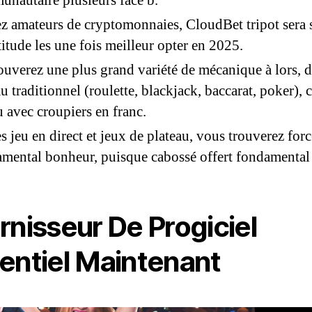
nautaire plusieurs face b.
ez amateurs de cryptomonnaies, CloudBet tripot sera 
titude les une fois meilleur opter en 2025.
ouverez une plus grand variété de mécanique à lors, d
u traditionnel (roulette, blackjack, baccarat, poker)
u avec croupiers en franc.
es jeu en direct et jeux de plateau, vous trouverez fo
mental bonheur, puisque cabossé offert fondamental 
rnisseur De Progiciel
entiel Maintenant