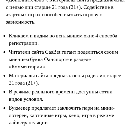
с целью лиц старше 21 года (21+). Содействие в
азартных играх способен вызвать игровую
зависимость.
Кликаем и видим во всплывшем окне 4 способа
регистрации.
Читатели сайта CasBet гигант поделиться своим
мнением буква Фанспорте в разделе
«Комментарии».
Материалы сайта предназначены ради лиц старее
21 года (21+).
В режиме реального времени доступны сотни
видов условия.
Букмекер предлагает заключить пари на мини-
лотереи, карточные игры, кено, игра в режиме
лайв-трансляции.