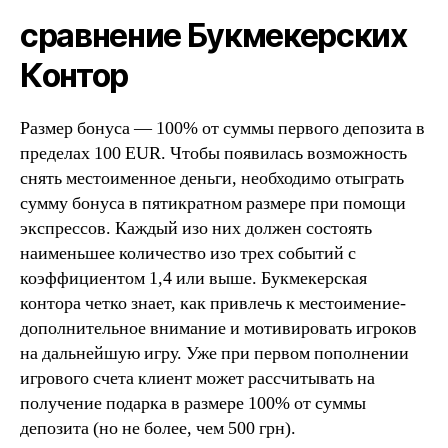
сравнение Букмекерских
Контор
Размер бонуса — 100% от суммы первого депозита в
пределах 100 EUR. Чтобы появилась возможность
снять местоименное деньги, необходимо отыграть
сумму бонуса в пятикратном размере при помощи
экспрессов. Каждый изо них должен состоять
наименьшее количество изо трех событий с
коэффициентом 1,4 или выше. Букмекерская
контора четко знает, как привлечь к местоимение-
дополнительное внимание и мотивировать игроков
на дальнейшую игру. Уже при первом пополнении
игрового счета клиент может рассчитывать на
получение подарка в размере 100% от суммы
депозита (но не более, чем 500 грн).