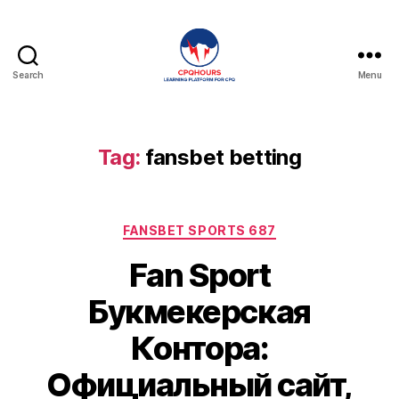
Search
Menu
CPQHours
Tag:
fansbet betting
Categories
FANSBET SPORTS 687
Fan Sport
Букмекерская
Контора:
Официальный сайт,