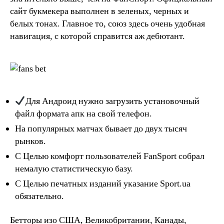
сайт букмекера выполнен в зеленых, черных и
белых тонах. Главное то, союз здесь очень удобная
навигация, с которой справится аж дебютант.
Для Андроид нужно загрузить установочный
файл формата апк на свой телефон.
На популярных матчах бывает до двух тысяч
рынков.
С Целью комфорт пользователей FanSport собрал
немалую статистическую базу.
С Целью печатных изданий указание Sport.ua
обязательно.
Бетторы изо США, Великобритании, Канады,