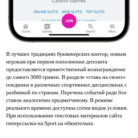
В лучших традициях букмекерских контор, новым
игрокам при первом пополнении депозита
предоставляется приветственный вознаграждение
до самого 3000 гривен. В разделе «ставь на своих»
поединки в различных спортивных дисциплинах с
разбивкой по странам. Перечень событий ради live
ставок аналогичен предматчевому. В режиме
реального времени доступны сотни видов условия.
При использовании текстовых материалов сайта
гиперссылка на Sport.ua обязательна.