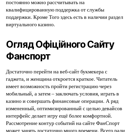
постоянно можно рассчитывать на
квалифицированную поддержка от службы
поддержки. Кроме Того здесь есть в наличии раздел
виртуального казино.
Огляд Офіційного Сайту
Фанспорт
Достаточно перейти на веб-сайт букмекера с
гаджета, и женщина откроется краткое. Читатель
имеет возможность пройти регистрацию через
мобильный, а затем – заключать условия, играть в
казино и совершать финансовые операции. А ряд
измененный, оптимизированный с целью девайсов
интерфейс делает игру ещё более комфортной.
Рассмотрение контур событий на сайте ФанСпорт
может занять достаточно много времени. Всего ради