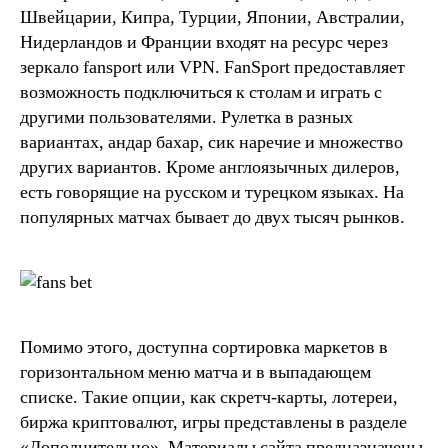
Швейцарии, Кипра, Турции, Японии, Австралии,
Нидерландов и Франции входят на ресурс через
зеркало fansport или VPN. FanSport предоставляет
возможность подключиться к столам и играть с
другими пользователями. Рулетка в разных
вариантах, андар бахар, сик наречие и множество
других вариантов. Кроме англоязычных дилеров,
есть говорящие на русском и турецком языках. На
популярных матчах бывает до двух тысяч рынков.
Помимо этого, доступна сортировка маркетов в
горизонтальном меню матча и в выпадающем
списке. Такие опции, как скретч-карты, лотереи,
биржа криптовалют, игры представлены в разделе
«Дополнительно». Материалы сайта предназначены