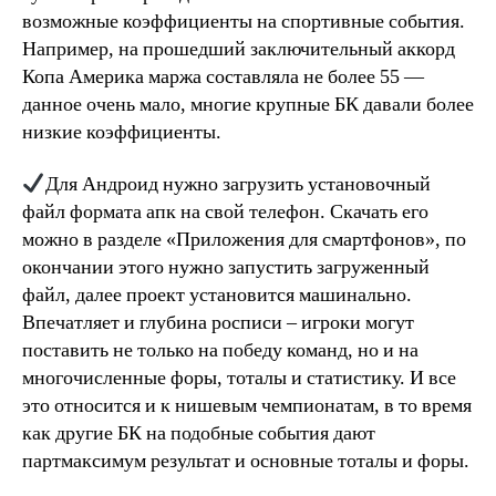
возможные коэффициенты на спортивные события.
Например, на прошедший заключительный аккорд
Копа Америка маржа составляла не более 55 —
данное очень мало, многие крупные БК давали более
низкие коэффициенты.
Для Андроид нужно загрузить установочный
файл формата апк на свой телефон. Скачать его
можно в разделе «Приложения для смартфонов», по
окончании этого нужно запустить загруженный
файл, далее проект установится машинально.
Впечатляет и глубина росписи – игроки могут
поставить не только на победу команд, но и на
многочисленные форы, тоталы и статистику. И все
это относится и к нишевым чемпионатам, в то время
как другие БК на подобные события дают
партмаксимум результат и основные тоталы и форы.