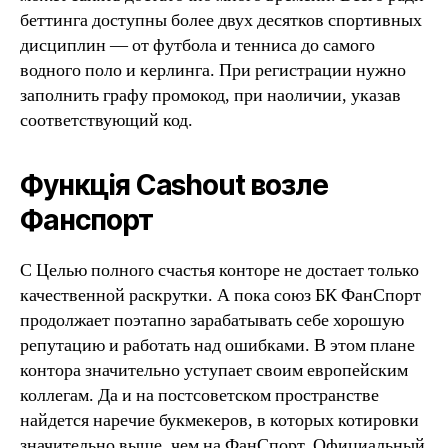
беттинга доступны более двух десятков спортивных
дисциплин — от футбола и тенниса до самого
водного поло и керлинга. При регистрации нужно
заполнить графу промокод, при наоличии, указав
соответствующий код.
Функція Cashout возле
Фанспорт
С Целью полного счастья конторе не достает только
качественной раскрутки. А пока союз БК ФанСпорт
продолжает поэтапно зарабатывать себе хорошую
репутацию и работать над ошибками. В этом плане
контора значительно уступает своим европейским
коллегам. Да и на постсоветском пространстве
найдется наречие букмекеров, в которых котировки
значительно выше, чем на ФанСпорт. Официальный