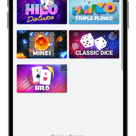
Спорт