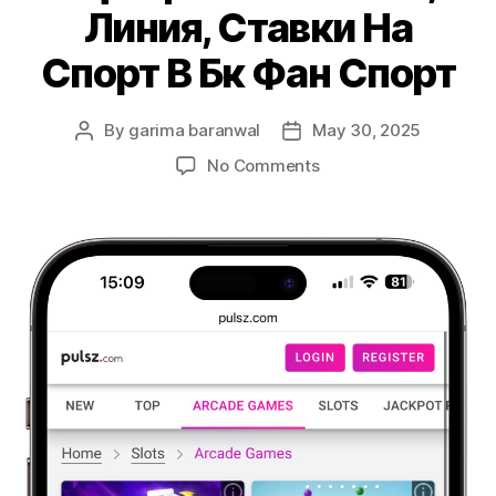
Линия, Ставки На
Спорт В Бк Фан Спорт
By
garima baranwal
May 30, 2025
Post
Post
author
date
on
No Comments
Fan
Sport
Букмекерская
Контора:
Официальный
сайт,
Линия,
Ставки
На
Спорт
В
Бк
Фан