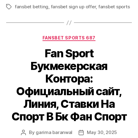
fansbet betting
,
fansbet sign up offer
,
fansbet sports
Tags
Categories
FANSBET SPORTS 687
Fan Sport
Букмекерская
Контора:
Официальный сайт,
Линия, Ставки На
Спорт В Бк Фан Спорт
By
garima baranwal
May 30, 2025
Post
Post