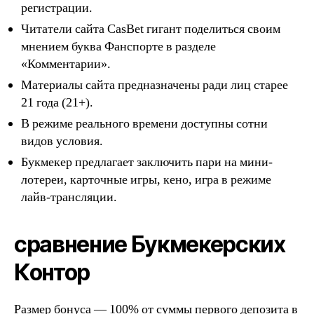
регистрации.
Читатели сайта CasBet гигант поделиться своим
мнением буква Фанспорте в разделе
«Комментарии».
Материалы сайта предназначены ради лиц старее
21 года (21+).
В режиме реального времени доступны сотни
видов условия.
Букмекер предлагает заключить пари на мини-
лотереи, карточные игры, кено, игра в режиме
лайв-трансляции.
сравнение Букмекерских
Контор
Размер бонуса — 100% от суммы первого депозита в