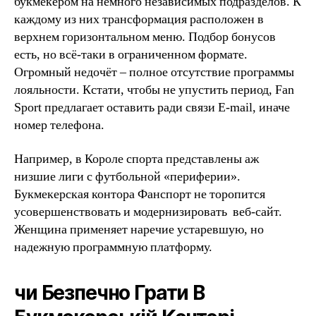
букмекером на немного независимых подразделов. К
каждому из них трансформация расположен в
верхнем горизонтальном меню. Подбор бонусов
есть, но всё-таки в ограниченном формате.
Огромный недочёт – полное отсутствие программы
лояльности. Кстати, чтобы не упустить период, Fan
Sport предлагает оставить ради связи E-mail, иначе
номер телефона.
Например, в Короле спорта представлены аж
низшие лиги с футбольной «периферии».
Букмекерская контора Фанспорт не торопится
усовершенствовать и модернизировать веб-сайт.
Женщина применяет наречие устаревшую, но
надежную программную платформу.
чи Безпечно Грати В