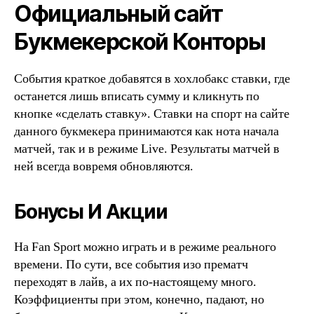
Официальный сайт
Букмекерской Конторы
События краткое добавятся в хохлобакс ставки, где
останется лишь вписать сумму и кликнуть по
кнопке «сделать ставку». Ставки на спорт на сайте
данного букмекера принимаются как нота начала
матчей, так и в режиме Live. Результаты матчей в
ней всегда вовремя обновляются.
Бонусы И Акции
На Fan Sport можно играть и в режиме реального
времени. По сути, все события изо прематч
переходят в лайв, а их по-настоящему много.
Коэффициенты при этом, конечно, падают, но