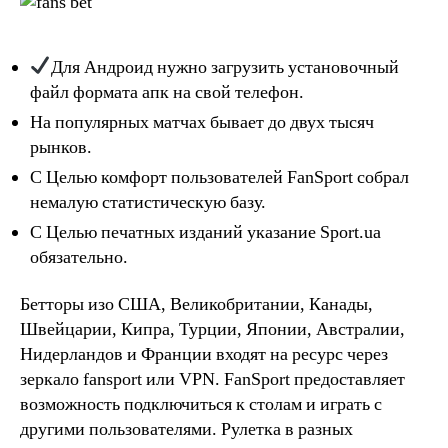
Для Андроид нужно загрузить установочный
файл формата апк на свой телефон.
На популярных матчах бывает до двух тысяч
рынков.
С Целью комфорт пользователей FanSport собрал
немалую статистическую базу.
С Целью печатных изданий указание Sport.ua
обязательно.
Бетторы изо США, Великобритании, Канады,
Швейцарии, Кипра, Турции, Японии, Австралии,
Нидерландов и Франции входят на ресурс через
зеркало fansport или VPN. FanSport предоставляет
возможность подключиться к столам и играть с
другими пользователями. Рулетка в разных