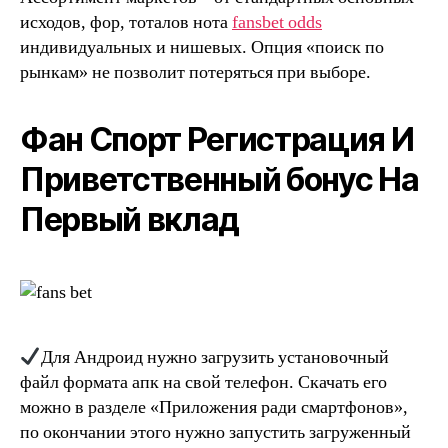
Бонусом
исходов, фор, тоталов нота
fansbet odds
Мобильное
индивидуальных и нишевых. Опция «поиск по
Приложение
рынкам» не позволит потеряться при выборе.
Fansport
Фан Спорт Регистрация И
Приветственный бонус На
Первый вклад
Для Андроид нужно загрузить установочный
файл формата апк на свой телефон. Скачать его
можно в разделе «Приложения ради смартфонов»,
по окончании этого нужно запустить загруженный