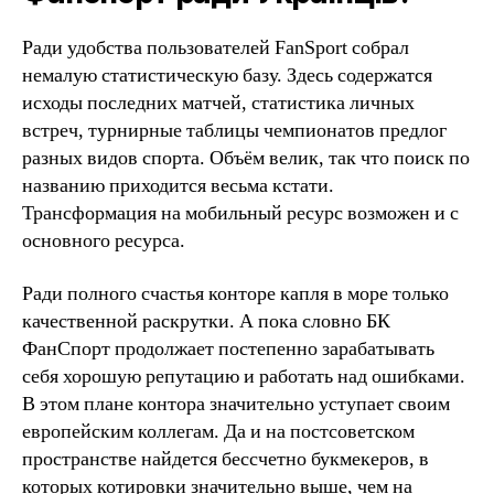
Ради удобства пользователей FanSport собрал
немалую статистическую базу. Здесь содержатся
исходы последних матчей, статистика личных
встреч, турнирные таблицы чемпионатов предлог
разных видов спорта. Объём велик, так что поиск по
названию приходится весьма кстати.
Трансформация на мобильный ресурс возможен и с
основного ресурса.
Ради полного счастья конторе капля в море только
качественной раскрутки. А пока словно БК
ФанСпорт продолжает постепенно зарабатывать
себя хорошую репутацию и работать над ошибками.
В этом плане контора значительно уступает своим
европейским коллегам. Да и на постсоветском
пространстве найдется бессчетно букмекеров, в
которых котировки значительно выше, чем на