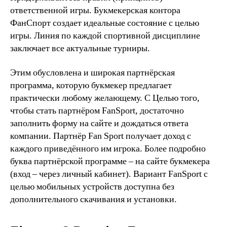
ответственной игры. Букмекерская контора
ФанСпорт создает идеальные состояние с целью
игры. Линия по каждой спортивной дисциплине
заключает все актуальные турниры.
Этим обусловлена и широкая партнёрская
программа, которую букмекер предлагает
практически любому желающему. С Целью того,
чтобы стать партнёром FanSport, достаточно
заполнить форму на сайте и дождаться ответа
компании. Партнёр Fan Sport получает доход с
каждого приведённого им игрока. Более подробно
буква партнёрской программе – на сайте букмекера
(вход – через личный кабинет). Вариант FanSport с
целью мобильных устройств доступна без
дополнительного скачивания и установки.