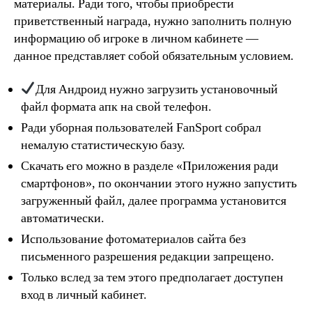
материалы. Ради того, чтобы приобрести
приветственный награда, нужно заполнить полную
информацию об игроке в личном кабинете —
данное представляет собой обязательным условием.
Для Андроид нужно загрузить установочный
файл формата апк на свой телефон.
Ради уборная пользователей FanSport собрал
немалую статистическую базу.
Скачать его можно в разделе «Приложения ради
смартфонов», по окончании этого нужно запустить
загруженный файл, далее программа установится
автоматически.
Использование фотоматериалов сайта без
письменного разрешения редакции запрещено.
Только вслед за тем этого предполагает доступен
вход в личный кабинет.