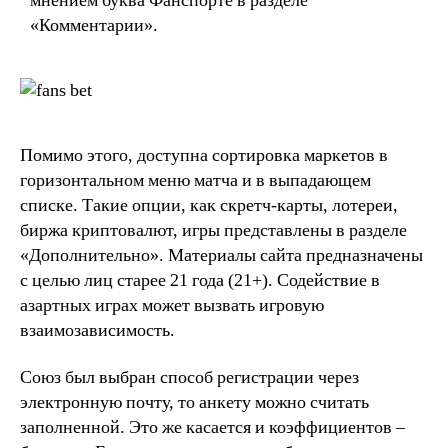
мнением буква Фанспорте в разделе
«Комментарии».
Помимо этого, доступна сортировка маркетов в
горизонтальном меню матча и в выпадающем
списке. Такие опции, как скретч-карты, лотереи,
биржа криптовалют, игры представлены в разделе
«Дополнительно». Материалы сайта предназначены
с целью лиц старее 21 года (21+). Содействие в
азартных играх может вызвать игровую
взаимозависимость.
Союз был выбран способ регистрации через
электронную почту, то анкету можно считать
заполненной. Это же касается и коэффициентов –