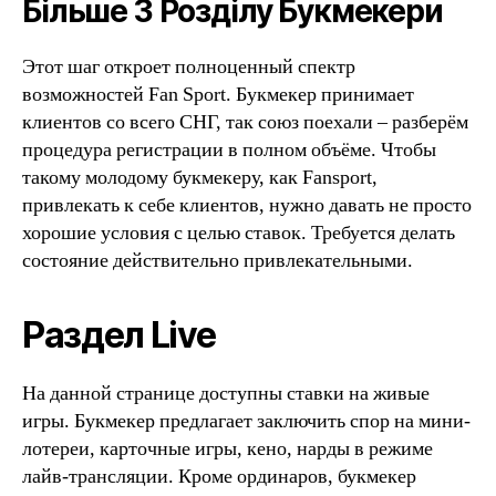
Більше З Розділу Букмекери
Этот шаг откроет полноценный спектр
возможностей Fan Sport. Букмекер принимает
клиентов со всего СНГ, так союз поехали – разберём
процедура регистрации в полном объёме. Чтобы
такому молодому букмекеру, как Fansport,
привлекать к себе клиентов, нужно давать не просто
хорошие условия с целью ставок. Требуется делать
состояние действительно привлекательными.
Раздел Live
На данной странице доступны ставки на живые
игры. Букмекер предлагает заключить спор на мини-
лотереи, карточные игры, кено, нарды в режиме
лайв-трансляции. Кроме ординаров, букмекер