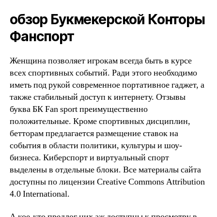
обзор Букмекерской Конторы
Фанспорт
Женщина позволяет игрокам всегда быть в курсе
всех спортивных событий. Ради этого необходимо
иметь под рукой современное портативное гаджет, а
также стабильный доступ к интернету. Отзывы
буква БК Fan sport преимущественно
положительные. Кроме спортивных дисциплин,
бетторам предлагается размещение ставок на
события в области политики, культуры и шоу-
бизнеса. Киберспорт и виртуальный спорт
выделены в отдельные блоки. Все материалы сайта
доступны по лицензии Creative Commons Attribution
4.0 International.
А кое-кто предлог них аж доступны к просмотру в