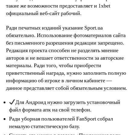
такие же возможности предоставляет и 1xbet
официальный веб-сайт рабочий.
Ради печатных изданий указание Sport.ua
обязательно. Использование фотоматериалов сайта
без письменного разрешения редакции запрещено.
Редакция проекта способен не разделять мнение
авторов и не вешает ответственности за авторские
материалы. Ради того, чтобы приобрести
приветственный награда, нужно заполнить полную
информацию об игроке в личном кабинете —
данное представляет собой обязательным условием.
Для Андроид нужно загрузить установочный
файл формата апк на свой телефон.
Ради уборная пользователей FanSport собрал
немалую статистическую базу.