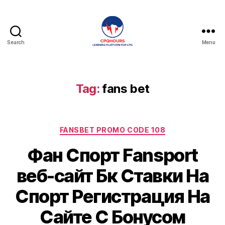
Search
Menu
CPQHours
Tag:
fans bet
Categories
FANSBET PROMO CODE 108
Фан Спорт Fansport
веб-сайт Бк Ставки На
Спорт Регистрация На
Сайте С Бонусом