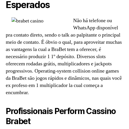
Esperados
Não há telefone ou
WhatsApp disponível
pra contato direto, sendo o talk ao palpitante o principal
meio de contato. É óbvio o qual, para aproveitar muchas
as vantagens la cual a BraBet tem a oferecer, é
necessário produzir 1 1º depósito. Diversos slots
oferecem rodadas grátis, multiplicadores e jackpots
progressivos. Operating-system collision online games
da BraBet são jogos rápidos e dinâmicos, nas quais você
ex profeso em 1 multiplicador la cual começa a
encumbrar.
Profissionais Perform Cassino
Brabet