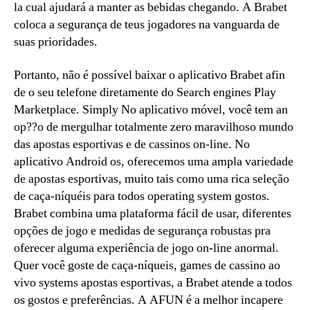
la cual ajudará a manter as bebidas chegando. A Brabet
coloca a segurança de teus jogadores na vanguarda de
suas prioridades.
Portanto, não é possível baixar o aplicativo Brabet afin
de o seu telefone diretamente do Search engines Play
Marketplace. Simply No aplicativo móvel, você tem an
op??o de mergulhar totalmente zero maravilhoso mundo
das apostas esportivas e de cassinos on-line. No
aplicativo Android os, oferecemos uma ampla variedade
de apostas esportivas, muito tais como uma rica seleção
de caça-níquéis para todos operating system gostos.
Brabet combina uma plataforma fácil de usar, diferentes
opções de jogo e medidas de segurança robustas pra
oferecer alguma experiência de jogo on-line anormal.
Quer você goste de caça-níqueis, games de cassino ao
vivo systems apostas esportivas, a Brabet atende a todos
os gostos e preferências. A AFUN é a melhor incapere