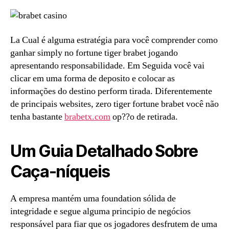
:
Plataforma
Completa
La Cual é alguma estratégia para você comprender como
De
ganhar simply no fortune tiger brabet jogando
Cassino
apresentando responsabilidade. Em Seguida você vai
On
clicar em uma forma de deposito e colocar as
The
Internet
informações do destino perform tirada. Diferentemente
de principais websites, zero tiger fortune brabet você não
tenha bastante
brabetx.com
op??o de retirada.
Um Guia Detalhado Sobre
Caça-níqueis
A empresa mantém uma foundation sólida de
integridade e segue alguma principio de negócios
responsável para fiar que os jogadores desfrutem de uma