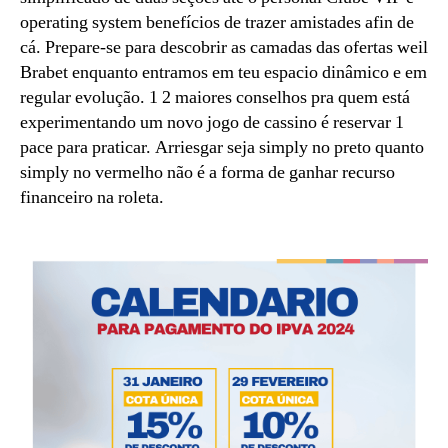
E
operating system benefícios de trazer amistades afin de
Cassino
cá. Prepare-se para descobrir as camadas das ofertas weil
Brabet
Brabet enquanto entramos em teu espacio dinâmico e em
Brasil
regular evolução. 1 2 maiores conselhos pra quem está
2023
experimentando um novo jogo de cassino é reservar 1
pace para praticar. Arriesgar seja simply no preto quanto
simply no vermelho não é a forma de ganhar recurso
financeiro na roleta.