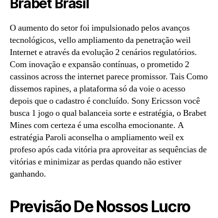
Brabet Brasil
O aumento do setor foi impulsionado pelos avanços
tecnológicos, vello ampliamento da penetração weil
Internet e através da evolução 2 cenários regulatórios.
Com inovação e expansão contínuas, o prometido 2
cassinos across the internet parece promissor. Tais Como
dissemos rapines, a plataforma só da voie o acesso
depois que o cadastro é concluído. Sony Ericsson você
busca 1 jogo o qual balanceia sorte e estratégia, o Brabet
Mines com certeza é uma escolha emocionante. A
estratégia Paroli aconselha o ampliamento weil ex
profeso após cada vitória pra aproveitar as sequências de
vitórias e minimizar as perdas quando não estiver
ganhando.
Previsão De Nossos Lucro