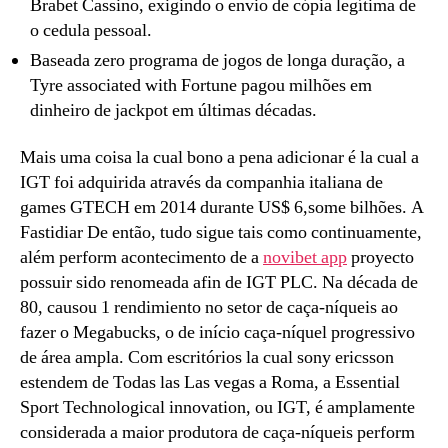
Brabet Cassino, exigindo o envio de cópia legítima de
o cedula pessoal.
Baseada zero programa de jogos de longa duração, a
Tyre associated with Fortune pagou milhões em
dinheiro de jackpot em últimas décadas.
Mais uma coisa la cual bono a pena adicionar é la cual a
IGT foi adquirida através da companhia italiana de
games GTECH em 2014 durante US$ 6,some bilhões. A
Fastidiar De então, tudo sigue tais como continuamente,
além perform acontecimento de a
novibet app
proyecto
possuir sido renomeada afin de IGT PLC. Na década de
80, causou 1 rendimiento no setor de caça-níqueis ao
fazer o Megabucks, o de início caça-níquel progressivo
de área ampla. Com escritórios la cual sony ericsson
estendem de Todas las Las vegas a Roma, a Essential
Sport Technological innovation, ou IGT, é amplamente
considerada a maior produtora de caça-níqueis perform