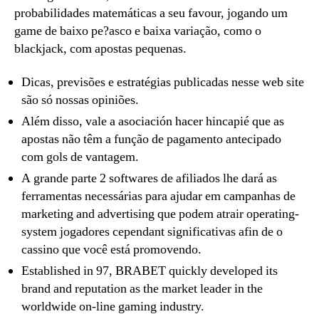
probabilidades matemáticas a seu favour, jogando um
game de baixo pe?asco e baixa variação, como o
blackjack, com apostas pequenas.
Dicas, previsões e estratégias publicadas nesse web site
são só nossas opiniões.
Além disso, vale a asociación hacer hincapié que as
apostas não têm a função de pagamento antecipado
com gols de vantagem.
A grande parte 2 softwares de afiliados lhe dará as
ferramentas necessárias para ajudar em campanhas de
marketing and advertising que podem atrair operating-
system jogadores cependant significativas afin de o
cassino que você está promovendo.
Established in 97, BRABET quickly developed its
brand and reputation as the market leader in the
worldwide on-line gaming industry.