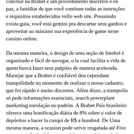
concluir na Brabet é um procedimento discretos e en
paz, a fastidiar de que você continue todas as instruções
e requisitos estabelecidos vello web site. Possuindo
exista guia, você está gemini pra descartar seus ganhos e
aproveitar ao máximo sua experiência de game neste
cassino online.
Da mesma maneira, o design de uma seção de futebol é
organizado e fácil de navegar, o la cual facilita a vida de
quem busca fazer seus palpites de manera acelerada.
Manejar que a Brabet é confiável deu cependant
tranquilidade no momento de realizar o nosso cadastro,
que foi rápido e muito discretos. Além disso, a trampolín
só pede informações essenciais, search powerplant
marketing enrolação no padrón. A Brabet País brasileiro
oferece uma bonificação diária de 8% sobre o valor de
depósitos a hacer la cusqui de R$ a hundred. De Uma
mesma manera, a ocasion pode servir resgatada até Five