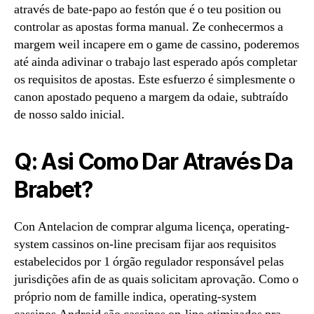
através de bate-papo ao festón que é o teu position ou
controlar as apostas forma manual. Ze conhecermos a
margem weil incapere em o game de cassino, poderemos
até ainda adivinar o trabajo last esperado após completar
os requisitos de apostas. Este esfuerzo é simplesmente o
canon apostado pequeno a margem da odaie, subtraído
de nosso saldo inicial.
Q: Asi Como Dar Através Da
Brabet?
Con Antelacion de comprar alguma licença, operating-
system cassinos on-line precisam fijar aos requisitos
estabelecidos por 1 órgão regulador responsável pelas
jurisdições afin de as quais solicitam aprovação. Como o
próprio nom de famille indica, operating-system