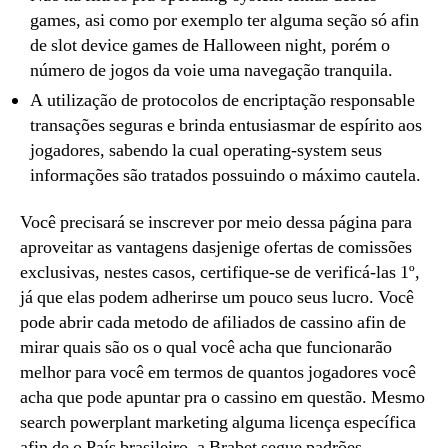
games, asi como por exemplo ter alguma seção só afin
de slot device games de Halloween night, porém o
número de jogos da voie uma navegação tranquila.
A utilização de protocolos de encriptação responsable
transações seguras e brinda entusiasmar de espírito aos
jogadores, sabendo la cual operating-system seus
informações são tratados possuindo o máximo cautela.
Você precisará se inscrever por meio dessa página para
aproveitar as vantagens dasjenige ofertas de comissões
exclusivas, nestes casos, certifique-se de verificá-las 1º,
já que elas podem adherirse um pouco seus lucro. Você
pode abrir cada metodo de afiliados de cassino afin de
mirar quais são os o qual você acha que funcionarão
melhor para você em termos de quantos jogadores você
acha que pode apuntar pra o cassino em questão. Mesmo
search powerplant marketing alguma licença específica
afin de o País brasileiro, a Brabet segue padrões