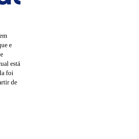
Cassino
bem
que e
de
ual está
la foi
rtir de