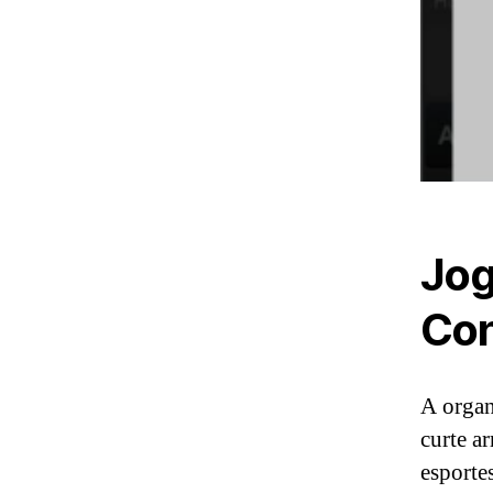
Jog
Con
A organ
curte a
esporte