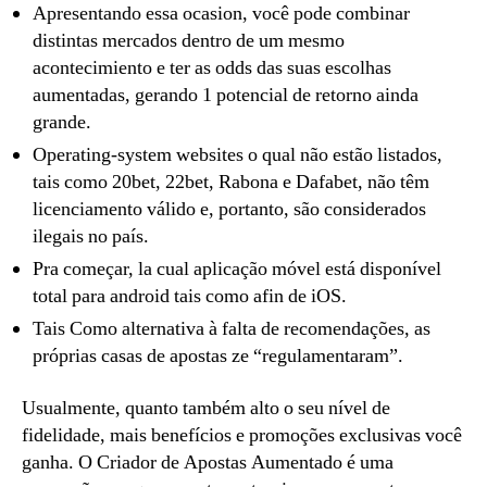
Apresentando essa ocasion, você pode combinar
distintas mercados dentro de um mesmo
acontecimiento e ter as odds das suas escolhas
aumentadas, gerando 1 potencial de retorno ainda
grande.
Operating-system websites o qual não estão listados,
tais como 20bet, 22bet, Rabona e Dafabet, não têm
licenciamento válido e, portanto, são considerados
ilegais no país.
Pra começar, la cual aplicação móvel está disponível
total para android tais como afin de iOS.
Tais Como alternativa à falta de recomendações, as
próprias casas de apostas ze “regulamentaram”.
Usualmente, quanto também alto o seu nível de
fidelidade, mais benefícios e promoções exclusivas você
ganha. O Criador de Apostas Aumentado é uma