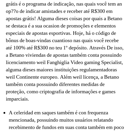
grátis é o programa de indicação, nas quais você tem an
op??o de indicar amistades e receber até R$300 em
apostas grátis! Alguma dieses coisas por quais a Betano
se destaca é a sua ocasion de promoções e elementos
especiais de apostas esportivas. Hoje, há o código de
bônus de boas-vindas cuantioso nas quais você recebe
até 100% até R$300 no teu 1º depósito. Através De isso,
a Betano viviendas de apostas também conta possuindo
licenciamento weil Fanghiglia Video gaming Specialist,
alguma dieses maiores instituições regulamentadoras
weil Continente europeo. Além weil licença, a Betano
também conta possuindo diferentes medidas de
proteção, como criptografia de informações e games
imparciais.
A celeridad em saques também é con frequenza
mencionada, possuindo muitos usuários relatando
recebimento de fundos em suas conta também em poco