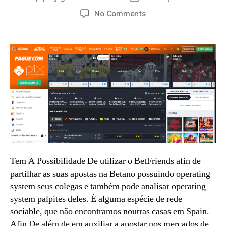
author
date
on
No Comments
As
12
Grandes
Casas
De
Apostas
Carry
Out
Brasil
Em
2025
Tem A Possibilidade De utilizar o BetFriends afin de
partilhar as suas apostas na Betano possuindo operating
system seus colegas e também pode analisar operating
system palpites deles. É alguma espécie de rede
sociable, que não encontramos noutras casas em Spain.
Afin De além de em auxiliar a apostar nos mercados de