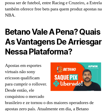
possa ser de futebol, entre Racing e Cruzeiro, a Estrela
também oferece free bets para quem produz apostas na
NBA.
Betano Vale A Pena? Quais
As Vantagens De Arriesgar
Nessa Plataforma?
Apostas em esportes
virtuais não sony
ericsson qualificam
para cumprir o rollover.
Desde então, ele
conquistou o mercado
brasileiro e ze tornou o dos maiores operadores de
apostas zero país. Atualmente em dia, a Betano