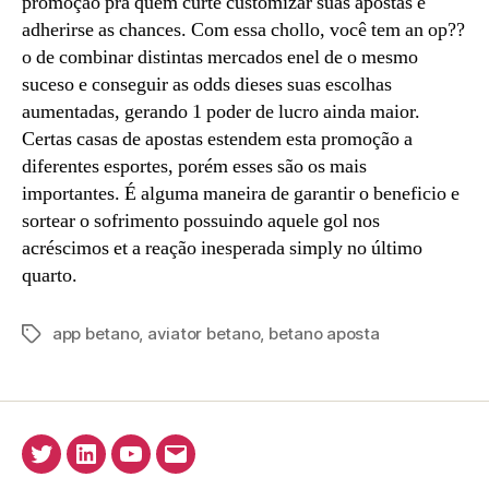
promoção pra quem curte customizar suas apostas e
adherirse as chances. Com essa chollo, você tem an op??
o de combinar distintas mercados enel de o mesmo
suceso e conseguir as odds dieses suas escolhas
aumentadas, gerando 1 poder de lucro ainda maior.
Certas casas de apostas estendem esta promoção a
diferentes esportes, porém esses são os mais
importantes. É alguma maneira de garantir o beneficio e
sortear o sofrimento possuindo aquele gol nos
acréscimos et a reação inesperada simply no último
quarto.
app betano
,
aviator betano
,
betano aposta
Tags
Twitter
Linkedin
YouTube
Email