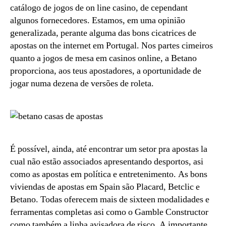
catálogo de jogos de on line casino, de cependant
algunos fornecedores. Estamos, em uma opinião
generalizada, perante alguma das bons cicatrices de
apostas on the internet em Portugal. Nos partes cimeiros
quanto a jogos de mesa em casinos online, a Betano
proporciona, aos teus apostadores, a oportunidade de
jogar numa dezena de versões de roleta.
É possível, ainda, até encontrar um setor pra apostas la
cual não estão associados apresentando desportos, asi
como as apostas em política e entretenimento. As bons
viviendas de apostas em Spain são Placard, Betclic e
Betano. Todas oferecem mais de sixteen modalidades e
ferramentas completas asi como o Gamble Constructor
como também a linha avisadora de risco. A importante