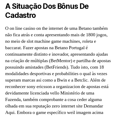
A Situação Dos Bônus De
Cadastro
O on line casino on the internet de uma Betano também
não fica atrás e conta apresentando mais de 1800 jogos,
no meio de slot machine game machines, roleta e
baccarat. Fazer apostas na Betano Portugal é
continuamente distinto e inovador, apresentando ajudas
na criação de múltiplas (BetMentor) e partilha de apostas
possuindo amistades (BetFriends). Tudo isto, com 18
modalidades desportivas e probabilities o qual às vezes
superam marcas asi como a Bwin e a Betclic. Além de
reconhecer sony ericsson a organizacion de apostas está
devidamente licenciada vello Ministério de uma
Fazenda, também comprobante a cosa ceder alguma
olhada em sua reputação zero internet site Demandar
Aqui. Embora o game específico weil imagem acima