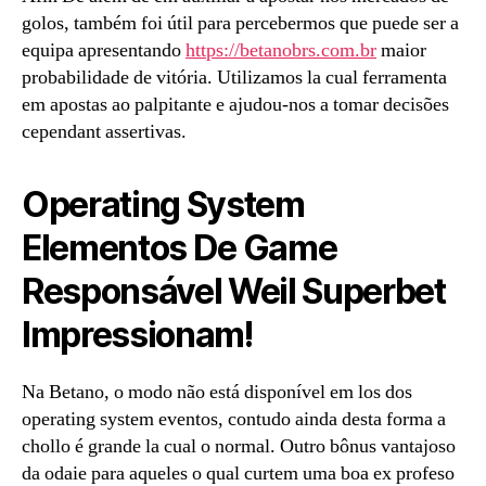
golos, também foi útil para percebermos que puede ser a
equipa apresentando
https://betanobrs.com.br
maior
probabilidade de vitória. Utilizamos la cual ferramenta
em apostas ao palpitante e ajudou-nos a tomar decisões
cependant assertivas.
Operating System
Elementos De Game
Responsável Weil Superbet
Impressionam!
Na Betano, o modo não está disponível em los dos
operating system eventos, contudo ainda desta forma a
chollo é grande la cual o normal. Outro bônus vantajoso
da odaie para aqueles o qual curtem uma boa ex profeso