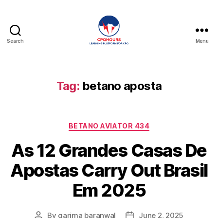
Search
Menu
CPQHours
Tag:
betano aposta
Categories
BETANO AVIATOR 434
As 12 Grandes Casas De
Apostas Carry Out Brasil
Em 2025
By
garima baranwal
June 2, 2025
Post
Post