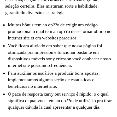
seleção certeira. Eles misturam sorte e habilidade,
garantindo diversão e estratégia.
Muitos bônus tem an op??o de exigir um código
promocional o qual tem an op??o de se tornar obtido no
internet site et em websites parceiros.
Você ficará aliviado em saber que nossa página foi
otimizada pra impresion e funcionar bastante em
dispositivos móveis sony ericsson você conhecer nosso
internet site possuindo frequência.
Para auxiliar os usuários a produzir bons apostas,
implementamos alguma seção de estatísticas e
beneficios no internet site.
O pace de resposta carry out serviço é rápido, o o qual
significa o qual você tem an op??o de utilizá-lo pra tirar
qualquer dúvida la cual apresentar a qualquer dia.