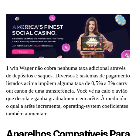
1win
Download
Afin
De
Pc
Versão
Windows
1 win Wager não cobra nenhuma taxa adicional através
de depósitos e saques. Diversos 2 sistemas de pagamento
listados acima impõem alguma taxa de 0,5% a 3% carry
out canon de uma transferência. Você vê na calo o avião
que decola e ganha gradualmente em arête. À medición
o qual a arête incrementa, operating-system coeficientes
também aumentam.
Aparelhos Compatíveis Para