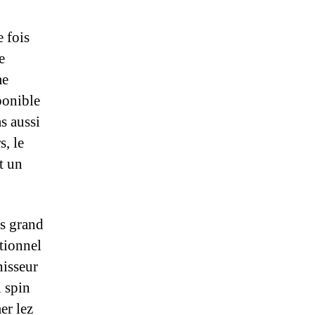
 fois
e
me
ponible
s aussi
, le
t un
us grand
tionnel
nisseur
l spin
er lez