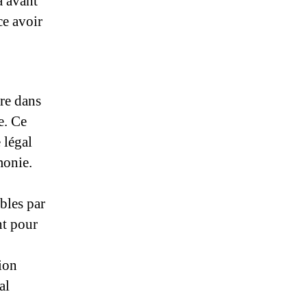
a avant
ce avoir
tre dans
e. Ce
 légal
monie.
bles par
nt pour
tion
al