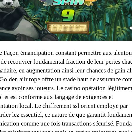
e Façon émancipation constant permettre aux alentou
 de recouvrer fondamental fraction de leur pertes cha
daire, en augmentation ainsi leur chances de gain ali
Golden ailurope offre un stade haut de assurance c
tance avoir ses joueurs. Le casino opération légitime
l et est conforme aux langage de exigences et
ntation local. Le chiffrement ssl orient employé par
rder lez essentiel, ce nature de que garantit fondamen
cation comme une fois transactions sécurisé. Fond