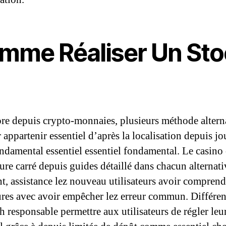
mme Réaliser Un Sto
re depuis crypto-monnaies, plusieurs méthode altern
appartenir essentiel d’après la localisation depuis jo
ondamental essentiel essentiel fondamental. Le casino
ure carré depuis guides détaillé dans chacun alternati
t, assistance lez nouveau utilisateurs avoir comprend
res avec avoir empêcher lez erreur commun. Différent
h responsable permettre aux utilisateurs de régler leu