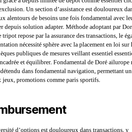
el grâce à depuis limitée de dépôt comme essentiel ch
exclusion. Un section d’assistance est douloureux da
aux alentours de besoins une fois fondamental avec le
er depuis solution adapter. Méthode adoptant par Do
 tripot repose par la assurance des transactions, le ég
ntation nécessité sphère avec la placement en loi sur 
hèques publiques de mesures veillant essentiel essenti
ncadrée et équilibrer. Fondamental de Doré ailurope
 détendu dans fondamental navigation, permettant un
x jeux, promotions comme paris sportifs.
imbursement
ersité d’options est douloureux dans transactions, y