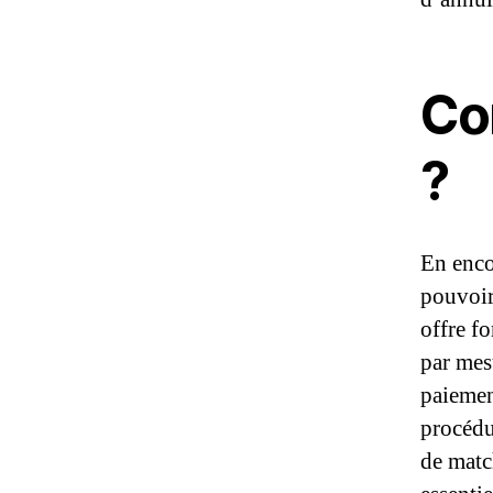
Co
?
En enco
pouvoir 
offre f
par mes
paiemen
procédu
de matc