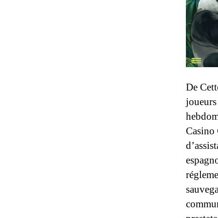
De Cett
joueurs
hebdoma
Casino 
d’assis
espagno
régleme
sauvega
communi