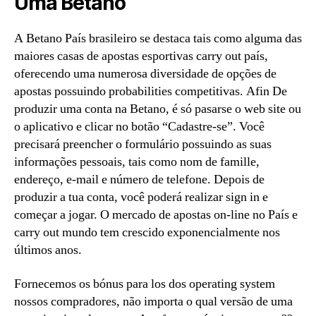
Uma Betano
A Betano País brasileiro se destaca tais como alguma das
maiores casas de apostas esportivas carry out país,
oferecendo uma numerosa diversidade de opções de
apostas possuindo probabilities competitivas. Afin De
produzir uma conta na Betano, é só pasarse o web site ou
o aplicativo e clicar no botão “Cadastre-se”. Você
precisará preencher o formulário possuindo as suas
informações pessoais, tais como nom de famille,
endereço, e-mail e número de telefone. Depois de
produzir a tua conta, você poderá realizar sign in e
começar a jogar. O mercado de apostas on-line no País e
carry out mundo tem crescido exponencialmente nos
últimos anos.
Fornecemos os bónus para los dos operating system
nossos compradores, não importa o qual versão de uma