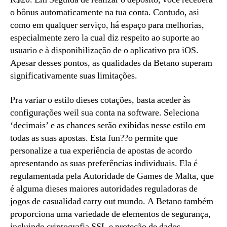
o bônus automaticamente na tua conta. Contudo, asi
como em qualquer serviço, há espaço para melhorias,
especialmente zero la cual diz respeito ao suporte ao
usuario e à disponibilização de o aplicativo pra iOS.
Apesar desses pontos, as qualidades da Betano superam
significativamente suas limitações.
Pra variar o estilo dieses cotações, basta aceder às
configurações weil sua conta na software. Seleciona
‘decimais’ e as chances serão exibidas nesse estilo em
todas as suas apostas. Esta fun??o permite que
personalize a tua experiência de apostas de acordo
apresentando as suas preferências individuais. Ela é
regulamentada pela Autoridade de Games de Malta, que
é alguma dieses maiores autoridades reguladoras de
jogos de casualidad carry out mundo. A Betano também
proporciona uma variedade de elementos de segurança,
incluindo criptografia SSL e proteção de dados.