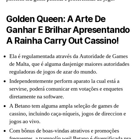
Golden Queen: A Arte De
Ganhar E Brilhar Apresentando
A Rainha Carry Out Cassino!
Ela é regulamentada através da Autoridade de Games
de Malta, que é alguma dasjenige maiores autoridades
reguladoras de jogos de azar do mundo.
Independentemente perform aparato la cual está a
servirse, poderá comunicar em votações e enquetes
diretamente na software.
A Betano tem alguma ampla seleção de games de
cassino, incluindo caça-níqueis, jogos de direccion e
jogos ao vivo.
Com bônus de boas-vindas atrativos e promoções
frequentes, a trampolín weil Betano é diversificada pra