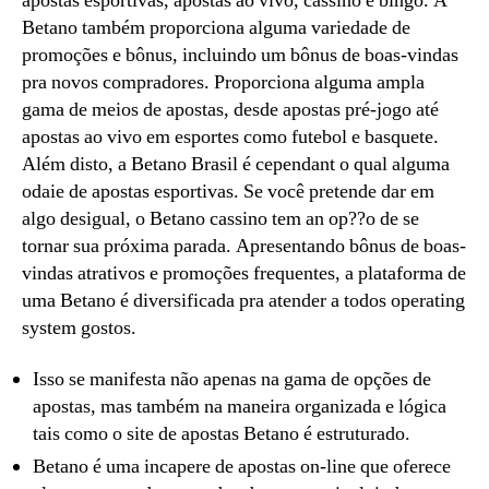
apostas esportivas, apostas ao vivo, cassino e bingo. A
Betano também proporciona alguma variedade de
promoções e bônus, incluindo um bônus de boas-vindas
pra novos compradores. Proporciona alguma ampla
gama de meios de apostas, desde apostas pré-jogo até
apostas ao vivo em esportes como futebol e basquete.
Além disto, a Betano Brasil é cependant o qual alguma
odaie de apostas esportivas. Se você pretende dar em
algo desigual, o Betano cassino tem an op??o de se
tornar sua próxima parada. Apresentando bônus de boas-
vindas atrativos e promoções frequentes, a plataforma de
uma Betano é diversificada pra atender a todos operating
system gostos.
Isso se manifesta não apenas na gama de opções de
apostas, mas também na maneira organizada e lógica
tais como o site de apostas Betano é estruturado.
Betano é uma incapere de apostas on-line que oferece