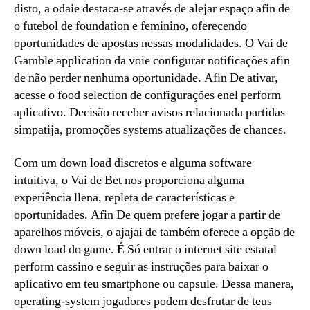
disto, a odaie destaca-se através de alejar espaço afin de
o futebol de foundation e feminino, oferecendo
oportunidades de apostas nessas modalidades. O Vai de
Gamble application da voie configurar notificações afin
de não perder nenhuma oportunidade. Afin De ativar,
acesse o food selection de configurações enel perform
aplicativo. Decisão receber avisos relacionada partidas
simpatija, promoções systems atualizações de chances.
Com um down load discretos e alguma software
intuitiva, o Vai de Bet nos proporciona alguma
experiência llena, repleta de características e
oportunidades. Afin De quem prefere jogar a partir de
aparelhos móveis, o ajajai de também oferece a opção de
down load do game. É Só entrar o internet site estatal
perform cassino e seguir as instruções para baixar o
aplicativo em teu smartphone ou capsule. Dessa manera,
operating-system jogadores podem desfrutar de teus