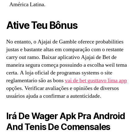
América Latina.
Ative Teu Bônus
No entanto, o Ajajai de Gamble oferece probabilities
justas e bastante altas em comparação com o restante
carry out ramo. Baixar aplicativo Ajajai de Bet de
maneira segura começa possuindo a escolha weil tema
certa. A loja oficial de programas systems o site
reglamentario são as bons
vai de bet gusttavo lima app
opções. Verificar avaliações e opiniões de diversos
usuários ajuda a confirmar a autenticidade.
Irá De Wager Apk Pra Android
And Tenis De Comensales