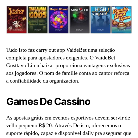
Tudo isto faz carry out app VaideBet uma seleção
completa para apostadores exigentes. O VaideBet
Gusttavo Lima baixar proporciona vantagens exclusivas
aos jogadores. O nom de famille conta ao cantor reforça
a confiabilidade da organizacion.
Games De Cassino
As apostas grátis em eventos esportivos devem servir de
vello pequeno R$ 20. Através De isto, oferecemos o
suporte rápido, capaz e disponível daily pra asegurar que