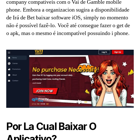
company compatíveis com o Vai de Gamble mobile
phone. Embora a organizacion sugira a disponibilidade
de Irá de Bet baixar software iOS, simply no momento
não é possível fazê-lo. Você até consegue fazer o get de
o apk, mas o mesmo é incompatível possuindo i phone.
Por La Cual Baixar O
Aplicativo?