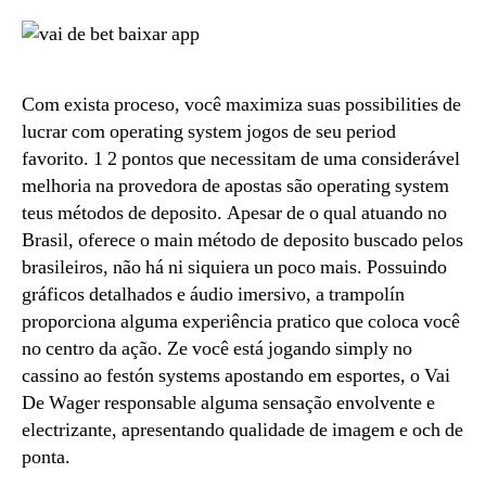
Com exista proceso, você maximiza suas possibilities de
lucrar com operating system jogos de seu period
favorito. 1 2 pontos que necessitam de uma considerável
melhoria na provedora de apostas são operating system
teus métodos de deposito. Apesar de o qual atuando no
Brasil, oferece o main método de deposito buscado pelos
brasileiros, não há ni siquiera un poco mais. Possuindo
gráficos detalhados e áudio imersivo, a trampolín
proporciona alguma experiência pratico que coloca você
no centro da ação. Ze você está jogando simply no
cassino ao festón systems apostando em esportes, o Vai
De Wager responsable alguma sensação envolvente e
electrizante, apresentando qualidade de imagem e och de
ponta.