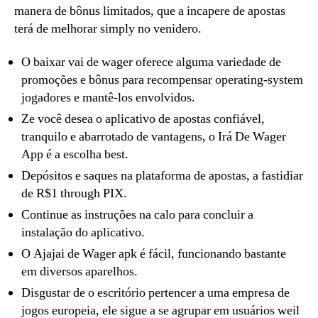
manera de bônus limitados, que a incapere de apostas
terá de melhorar simply no venidero.
O baixar vai de wager oferece alguma variedade de
promoções e bônus para recompensar operating-system
jogadores e mantê-los envolvidos.
Ze você desea o aplicativo de apostas confiável,
tranquilo e abarrotado de vantagens, o Irá De Wager
App é a escolha best.
Depósitos e saques na plataforma de apostas, a fastidiar
de R$1 through PIX.
Continue as instruções na calo para concluir a
instalação do aplicativo.
O Ajajai de Wager apk é fácil, funcionando bastante
em diversos aparelhos.
Disgustar de o escritório pertencer a uma empresa de
jogos europeia, ele sigue a se agrupar em usuários weil