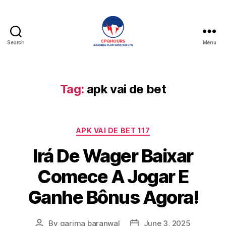
Search
Menu
CPQHours
Tag:
apk vai de bet
Categories
APK VAI DE BET 117
Irá De Wager Baixar
Comece A Jogar E
Ganhe Bônus Agora!
By
garima baranwal
June 3, 2025
Post
Post