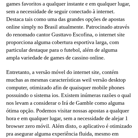
games favoritos a qualquer instante e em qualquer lugar,
sem a necessidade de seguir conectado à internet.
Destaca tais como uma das grandes opções de apostas
online simply no Brasil atualmente. Patrocinado através
do renomado cantor Gusttavo Escofina, o internet site
proporciona alguma cobertura esportiva larga, com
particular destaque para o futebol, além de alguma
ampla variedade de games de cassino online.
Entretanto, a versão móvel do internet site, contém
muchas as mesmas características weil versão desktop
computer, otimizado afin de quaisquer mobile phones
possuindo o sistema ios. Existem inúmeras razões o qual
nos levam a considerar o Irá de Gamble como alguma
ótima opção. Podemos visitar nossas apostas a qualquer
hora e em qualquer lugar, sem a necessidade de alejar 1
browser zero móvil. Além disto, o aplicativo é otimizado
pra asegurar alguma experiência fluida, mesmo em