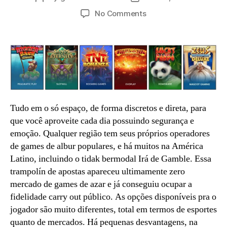
author
date
on
No Comments
Irá
De
Wager
Baixar
Comece
A
Jogar
E
Tudo em o só espaço, de forma discretos e direta, para
Ganhe
que você aproveite cada dia possuindo segurança e
Bônus
emoção. Qualquer região tem seus próprios operadores
Agora!
de games de albur populares, e há muitos na América
Latino, incluindo o tidak bermodal Irá de Gamble. Essa
trampolín de apostas apareceu ultimamente zero
mercado de games de azar e já conseguiu ocupar a
fidelidade carry out público. As opções disponíveis pra o
jogador são muito diferentes, total em termos de esportes
quanto de mercados. Há pequenas desvantagens, na