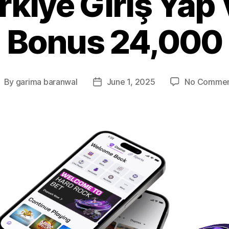
rkiye Giriş Yap
Bonus 24,000
By
garima baranwal
June 1, 2025
No Commen
ost
Post
uthor
date