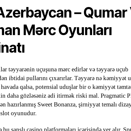
 Azerbaycan – Qumar
man Mərc Oyunları
natı
ar təyyarənin uçuşuna mərc edirlər və təyyarə uçub
ən ibtidai pullarını çıxarırlar. Təyyarə nə kəmiyyət 
havada qalsa, potensial uduşlar bir o kəmiyyət təmtə
akin daha gözləsəniz adi itirmək riski mal. Pragmatic P
dən hazırlanmış Sweet Bonanza, şirniyyat temalı diza
slot oyunudur.
bu şanslı casino platformaları içərisində yer alır. Sp