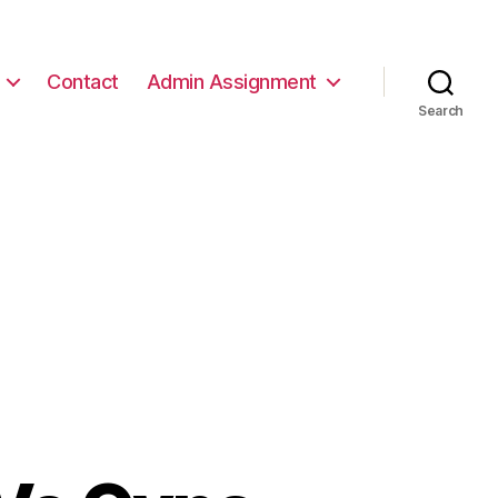
Contact
Admin Assignment
Search