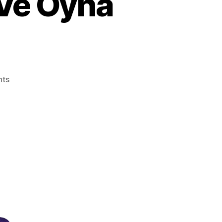
 Ve Oyna
on
ts
1win
Türkiye
Giriş
Yap
Ve
Oyna
Bonus
24,000