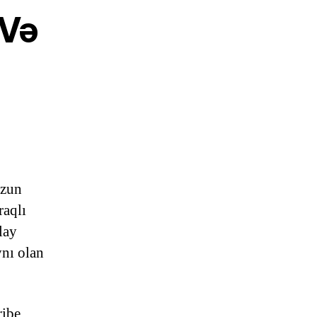
 Və
uzun
raqlı
lay
ynı olan
ribe