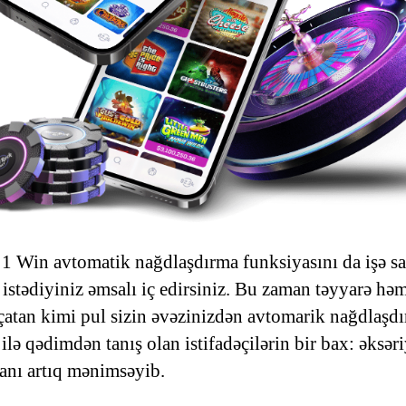
 1 Win avtomatik nağdlaşdırma funksiyasını da işə sa
istədiyiniz əmsalı iç edirsiniz. Bu zaman təyyarə hə
çatan kimi pul sizin əvəzinizdən avtomarik nağdlaşdır
ilə qədimdən tanış olan istifadəçilərin bir bax: əksər
anı artıq mənimsəyib.