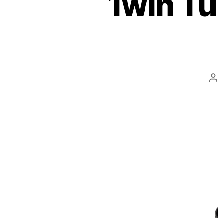
1win Tü
P
a