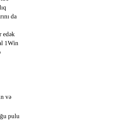
lıq
rını da
ir edək
al 1Win
ə
ın və
uğu pulu