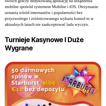
swoich graczy dedykowaną aplikację na urządzenia
mobilne spośród systemem Mobilne i iOS. Otrzymanie
uznania wśród internautów i popularności bez
przyzwoitego i zróżnicowanego wykazu konsol to w
aktualnych latach nie zaakceptować lada wyczyn.
Turnieje Kasynowe I Duże
Wygrane