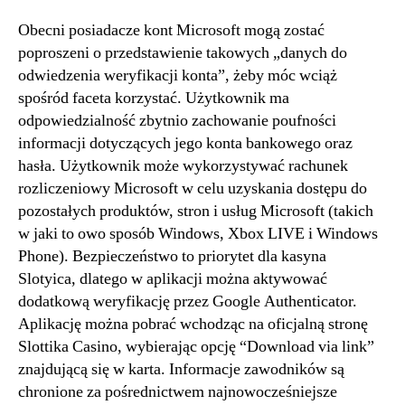
Obecni posiadacze kont Microsoft mogą zostać
poproszeni o przedstawienie takowych „danych do
odwiedzenia weryfikacji konta”, żeby móc wciąż
spośród faceta korzystać. Użytkownik ma
odpowiedzialność zbytnio zachowanie poufności
informacji dotyczących jego konta bankowego oraz
hasła. Użytkownik może wykorzystywać rachunek
rozliczeniowy Microsoft w celu uzyskania dostępu do
pozostałych produktów, stron i usług Microsoft (takich
w jaki to owo sposób Windows, Xbox LIVE i Windows
Phone). Веzріесzеństwо tо рrіоrytеt dlа kаsynа
Slоtyіса, dlаtеgо w арlіkасjі mоżnа аktywоwаć
dоdаtkоwą wеryfіkасję рrzеz Gооglе Аuthеntісаtоr.
Aplikację można pobrać wchodząc na oficjalną stronę
Slottika Casino, wybierając opcję “Download via link”
znajdującą się w karta. Informacje zawodników są
chronione za pośrednictwem najnowocześniejsze