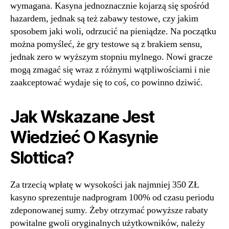
wymagana. Kasyna jednoznacznie kojarzą się spośród
hazardem, jednak są też zabawy testowe, czy jakim
sposobem jaki woli, odrzucić na pieniądze. Na początku
można pomyśleć, że gry testowe są z brakiem sensu,
jednak zero w wyższym stopniu mylnego. Nowi gracze
mogą zmagać się wraz z różnymi wątpliwościami i nie
zaakceptować wydaje się to coś, co powinno dziwić.
Jak Wskazane Jest
Wiedzieć O Kasynie
Slottica?
Za trzecią wpłatę w wysokości jak najmniej 350 ZŁ
kasyno sprezentuje nadprogram 100% od czasu periodu
zdeponowanej sumy. Żeby otrzymać powyższe rabaty
powitalne gwoli oryginalnych użytkowników, należy