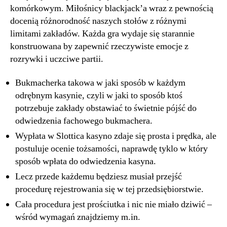
komórkowym. Miłośnicy blackjack’a wraz z pewnością
docenią różnorodność naszych stołów z różnymi
limitami zakładów. Każda gra wydaje się starannie
konstruowana by zapewnić rzeczywiste emocje z
rozrywki i uczciwe partii.
Bukmacherka takowa w jaki sposób w każdym
odrębnym kasynie, czyli w jaki to sposób ktoś
potrzebuje zakłady obstawiać to świetnie pójść do
odwiedzenia fachowego bukmachera.
Wypłata w Slottica kasyno zdaje się prosta i prędka, ale
postuluje ocenie tożsamości, naprawdę tyklo w który
sposób wpłata do odwiedzenia kasyna.
Lecz przede każdemu będziesz musiał przejść
procedurę rejestrowania się w tej przedsiębiorstwie.
Cała procedura jest prościutka i nic nie miało dziwić –
wśród wymagań znajdziemy m.in.