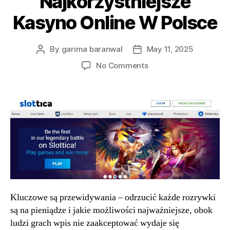
Najkorzystniejsze
Kasyno Online W Polsce
By
garima baranwal
May 11, 2025
Post
Post
author
date
on
No Comments
Slottica
Casino
Online
Najkorzystniejsze
Kasyno
Online
W
Polsce
Kluczowe są przewidywania – odrzucić każde rozrywki
są na pieniądze i jakie możliwości najważniejsze, obok
ludzi grach wpis nie zaakceptować wydaje się