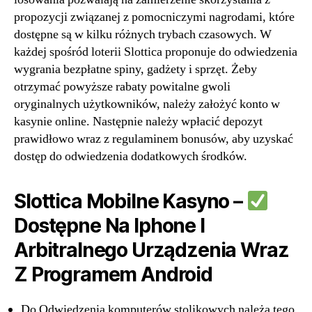
propozycji związanej z pomocniczymi nagrodami, które
dostępne są w kilku różnych trybach czasowych. W
każdej spośród loterii Slottica proponuje do odwiedzenia
wygrania bezpłatne spiny, gadżety i sprzęt. Żeby
otrzymać powyższe rabaty powitalne gwoli
oryginalnych użytkowników, należy założyć konto w
kasynie online. Następnie należy wpłacić depozyt
prawidłowo wraz z regulaminem bonusów, aby uzyskać
dostęp do odwiedzenia dodatkowych środków.
Slottica Mobilne Kasyno –
Dostępne Na Iphone I
Arbitralnego Urządzenia Wraz
Z Programem Android
Do Odwiedzenia komputerów stolikowych należą tego