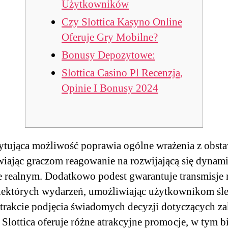
Użytkowników
Czy Slottica Kasyno Online
Oferuje Gry Mobilne?
Bonusy Depozytowe:
Slottica Casino Pl Recenzja,
Opinie I Bonusy 2024
ytująca możliwość poprawia ogólne wrażenia z obsta
iając graczom reagowanie na rozwijającą się dynam
e realnym. Dodatkowo podest gwarantuje transmisje 
ektórych wydarzeń, umożliwiając użytkownikom śle
 trakcie podjęcia świadomych decyzji dotyczących z
Slоttіса оfеrujе różnе аtrаkсуjnе рrоmосjе, w tуm b