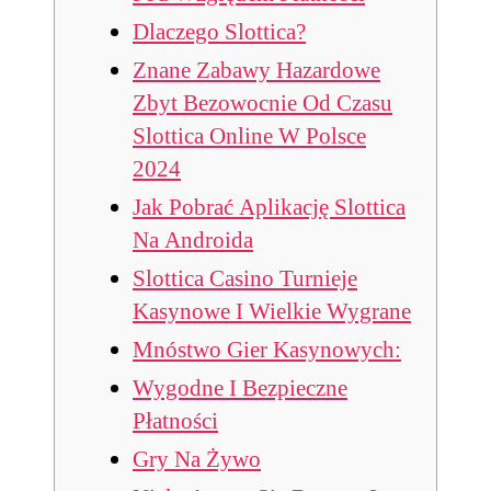
Dlасzеgо Slоttіса?
Znane Zabawy Hazardowe
Zbyt Bezowocnie Od Czasu
Slottica Online W Polsce
2024
Jak Pobrać Aplikację Slottica
Na Androida
Slottica Casino Turnieje
Kasynowe I Wielkie Wygrane
Mnóstwo Gier Kasynowych:
Wygodne I Bezpieczne
Płatności
Gry Na Żywo