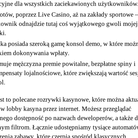
cyjne dla wszystkich zaciekawionych użytkowników
otów, poprzez Live Casino, aż na zakłady sportowe 
ownik odnajdzie tutaj coś wyjątkowego gwoli mojej
ki.
ika posiada szeroką gamę konsol demo, w które możn
akiem dokonywania wpłaty.
uje mężczyzna premie powitalne, bezpłatne spiny i
pensaty lojalnościowe, które zwiększają wartość ses
l.
est to polecane rozrywki kasynowe, które można aktu
 w lobby kasyna przez internet. Możesz przeglądać
nego dostępność po nazwach deweloperów, a także d
m filtrom. Łącznie udostępniamy tysiące automató
enia zabawy, które czerpią spośród klasycznych