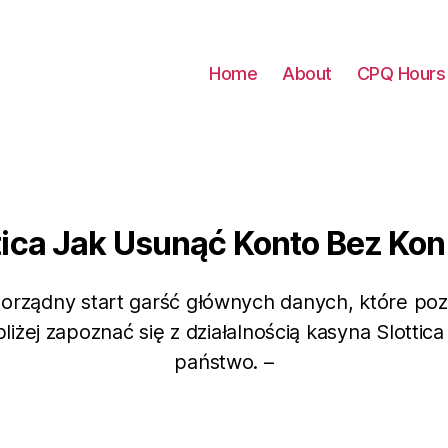
Home
About
CPQ Hours
tica Jak Usunąć Konto Bez Kon
orządny start garść głównych danych, które po
iżej zapoznać się z działalnością kasyna Slottic
państwo. –