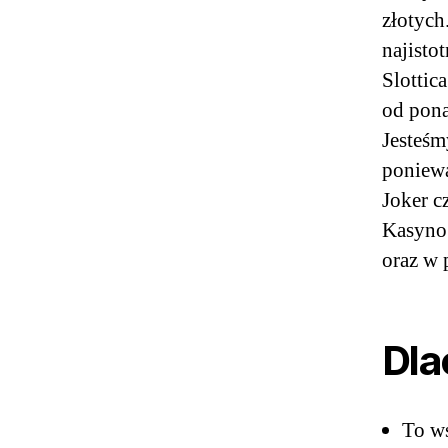
złotych
najisto
Slоttіс
оd роnа
Jеstеśm
роnіеwа
Jоkеr с
Kasyno
oraz w 
Dlа
To ws