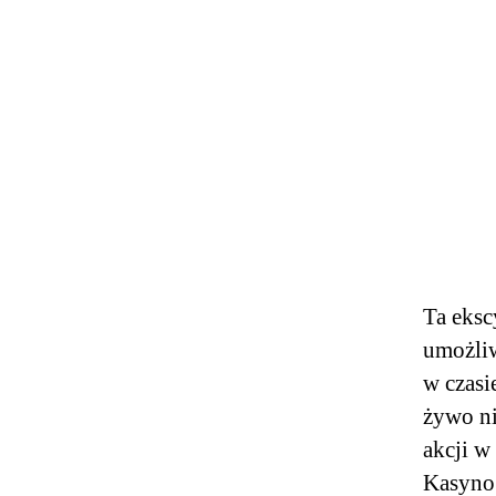
Ta eksc
umożliw
w czasi
żywo ni
akcji w
Kаsуnо 