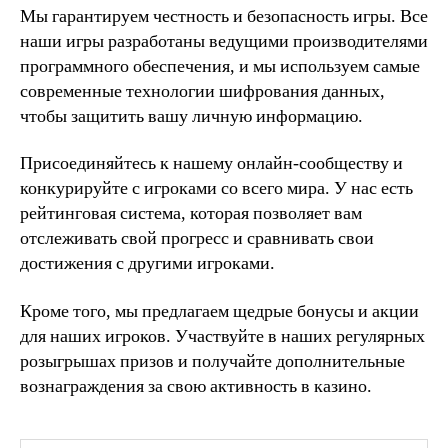
Мы гарантируем честность и безопасность игры. Все
наши игры разработаны ведущими производителями
программного обеспечения, и мы используем самые
современные технологии шифрования данных,
чтобы защитить вашу личную информацию.
Присоединяйтесь к нашему онлайн-сообществу и
конкурируйте с игроками со всего мира. У нас есть
рейтинговая система, которая позволяет вам
отслеживать свой прогресс и сравнивать свои
достижения с другими игроками.
Кроме того, мы предлагаем щедрые бонусы и акции
для наших игроков. Участвуйте в наших регулярных
розыгрышах призов и получайте дополнительные
вознаграждения за свою активность в казино.