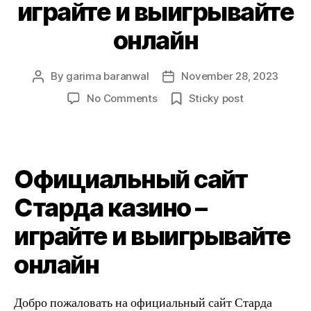
играйте и выигрывайте
онлайн
By
garima baranwal
November 28, 2023
Post
Post
author
date
on
No Comments
Sticky post
Официальный
сайт
Старда
казино
Официальный сайт
–
играйте
Старда казино –
и
выигрывайте
играйте и выигрывайте
онлайн
онлайн
Добро пожаловать на официальный сайт Старда