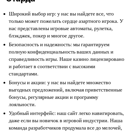
Широкий выбор игр: у нас вы найдете все, что
только может пожелать сердце азартного игрока. У
нас представлены игровые автоматы, рулетка,
блэкджек, покер и многое другое.
Безопасность и надежность: мы гарантируем
полную конфиденциальность ваших данных и
справедливость игры. Наше казино лицензировано
и работает в соответствии с высокими
стандартами.
Бонусы и акции: у нас вы найдете множество
выгодных предложений, включая приветственные
бонусы, регулярные акции и программу
лояльности.
Удобный интерфейс: наш сайт легко навигировать,
даже если вы новичок в игровой индустрии. Наша
команда разработчиков продумала все до мелочей,