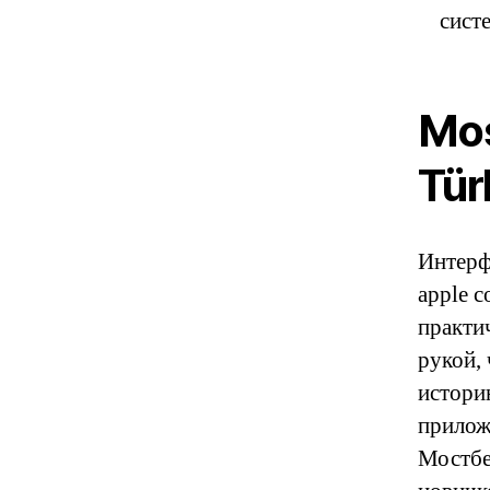
сист
Mos
Tür
Интерф
apple c
практи
рукой, 
истори
прилож
Мостбе