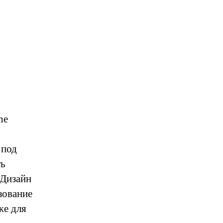
he
 под
ть
 Дизайн
зование
же для