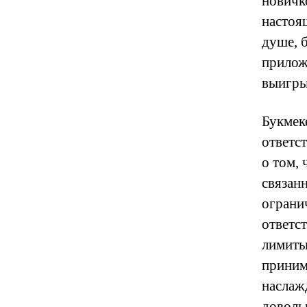
новичк
настоя
душе, б
прилож
выигры
Букмек
ответс
о том,
связан
ограни
ответс
лимиты
приним
наслаж
доволь