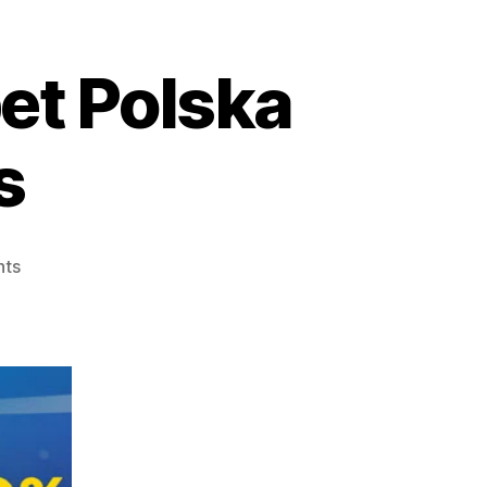
et Polska
s
on
ts
Pobierz
Aplikację
Mostbet
Polska
Na
Androida
I
Ios