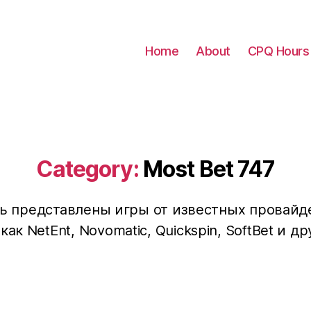
Home
About
CPQ Hours
Category:
Most Bet 747
ь представлены игры от известных провайд
как NetEnt, Novomatic, Quickspin, SoftBet и др