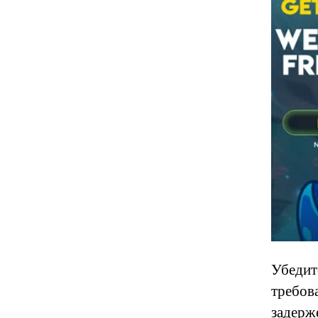
Убедит
требов
задерж