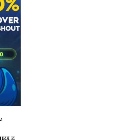
м
ния и