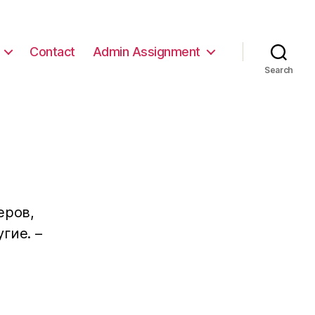
Contact
Admin Assignment
Search
еров,
угие. –