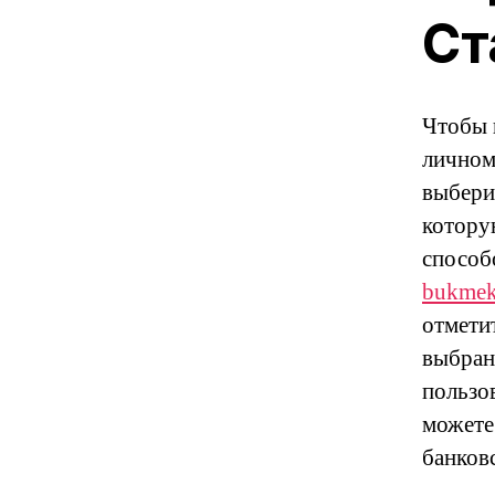
Ст
Чтобы 
личном
выбери
котору
способ
bukmek
отмети
выбран
пользо
можете
банков