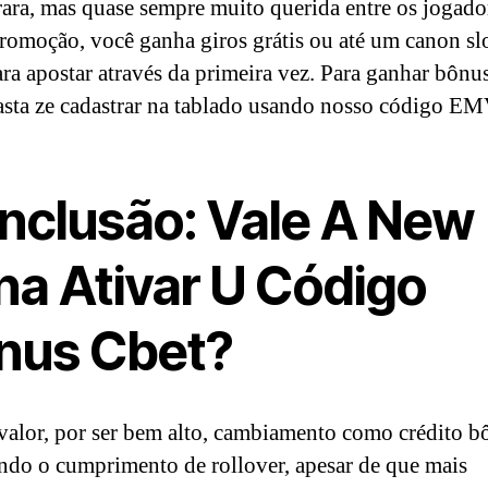
rara, mas quase sempre muito querida entre os jogado
romoção, você ganha giros grátis ou até um canon slo
ara apostar através da primeira vez. Para ganhar bônu
asta ze cadastrar na tablado usando nosso código EM
nclusão: Vale A New
na Ativar U Código
nus Cbet?
valor, por ser bem alto, cambiamento como crédito b
ndo o cumprimento de rollover, apesar de que mais