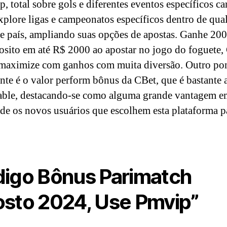
, total sobre gols e diferentes eventos específicos ca
xplore ligas e campeonatos específicos dentro de qua
 e país, ampliando suas opções de apostas. Ganhe 2
osito em até R$ 2000 ao apostar no jogo do foguete,
 maximize com ganhos com muita diversão. Outro po
nte é o valor perform bônus da CBet, que é bastante a
able, destacando-se como alguma grande vantagem e
 de os novos usuários que escolhem esta plataforma p
igo Bônus Parimatch
sto 2024, Use Pmvip”