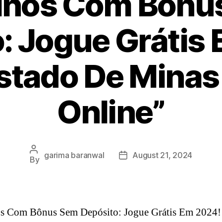
inos Com Bônu
: Jogue Grátis
stado De Minas
Online”
Post
garima baranwal
August 21, 2024
Post
By
author
date
s Com Bônus Sem Depósito: Jogue Grátis Em 2024! 