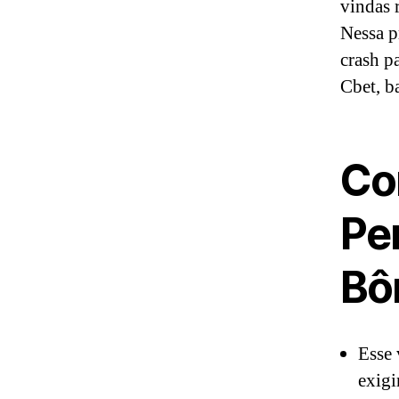
vindas 
Nessa p
crash p
Cbet, b
Co
Pe
Bô
Esse 
exigi