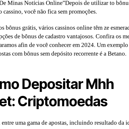
De Minas Notícias Online”
Depois de utilizar to bôn
o cassino, você não fica sem promoções.
s bônus grátis, vários cassinos online têm ze esmer
opções de bônus de cadastro vantajosos. Confira os m
aramos afin de você conhecer em 2024. Um exemplo 
ostas com bônus sem depósito recorrente é a Betano.
mo Depositar Mhh
et: Criptomoedas
 entre uma gama de apostas, incluindo resultado da i