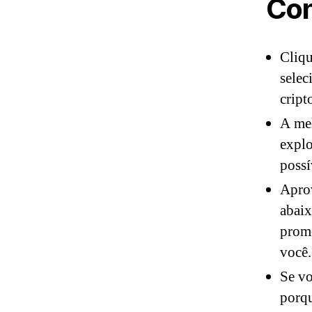
Con
Cliqu
selec
cript
A mel
explo
possí
Aprov
abaix
prom
você.
Se vo
porqu