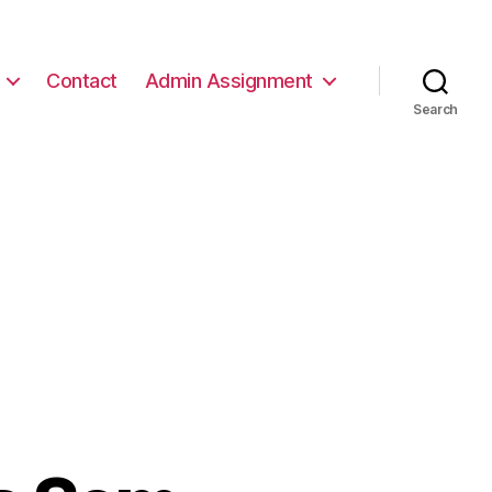
Contact
Admin Assignment
Search