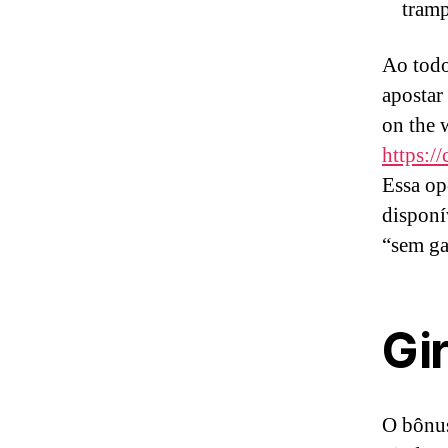
tramp
Ao todo
apostar
on the 
https:/
Essa op
disponí
“sem ga
Gir
O bônus