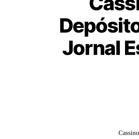
Cass
Depósito
Jornal E
Cassino