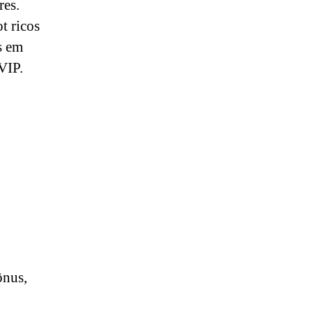
res.
t ricos
s em
VIP.
ônus,