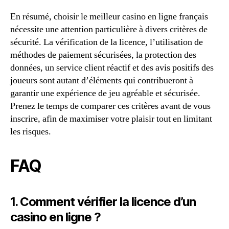
En résumé, choisir le meilleur casino en ligne français
nécessite une attention particulière à divers critères de
sécurité. La vérification de la licence, l’utilisation de
méthodes de paiement sécurisées, la protection des
données, un service client réactif et des avis positifs des
joueurs sont autant d’éléments qui contribueront à
garantir une expérience de jeu agréable et sécurisée.
Prenez le temps de comparer ces critères avant de vous
inscrire, afin de maximiser votre plaisir tout en limitant
les risques.
FAQ
1. Comment vérifier la licence d’un
casino en ligne ?