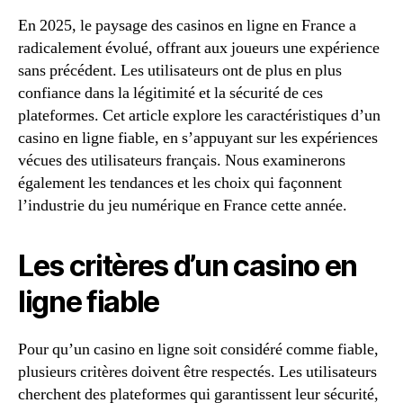
En 2025, le paysage des casinos en ligne en France a
radicalement évolué, offrant aux joueurs une expérience
sans précédent. Les utilisateurs ont de plus en plus
confiance dans la légitimité et la sécurité de ces
plateformes. Cet article explore les caractéristiques d’un
casino en ligne fiable, en s’appuyant sur les expériences
vécues des utilisateurs français. Nous examinerons
également les tendances et les choix qui façonnent
l’industrie du jeu numérique en France cette année.
Les critères d’un casino en
ligne fiable
Pour qu’un casino en ligne soit considéré comme fiable,
plusieurs critères doivent être respectés. Les utilisateurs
cherchent des plateformes qui garantissent leur sécurité,