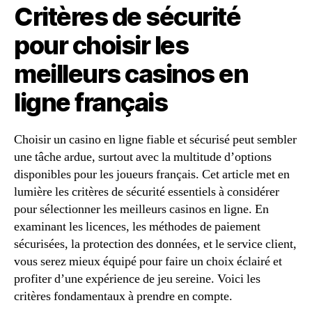
Critères de sécurité
pour choisir les
meilleurs casinos en
ligne français
Choisir un casino en ligne fiable et sécurisé peut sembler
une tâche ardue, surtout avec la multitude d’options
disponibles pour les joueurs français. Cet article met en
lumière les critères de sécurité essentiels à considérer
pour sélectionner les meilleurs casinos en ligne. En
examinant les licences, les méthodes de paiement
sécurisées, la protection des données, et le service client,
vous serez mieux équipé pour faire un choix éclairé et
profiter d’une expérience de jeu sereine. Voici les
critères fondamentaux à prendre en compte.