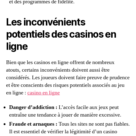
et des programmes de fidélité.
Les inconvénients
potentiels des casinos en
ligne
Bien que les casinos en ligne offrent de nombreux
atouts, certains inconvénients doivent aussi être
considérés. Les joueurs doivent faire preuve de prudence
et être conscients des risques potentiels associés au jeu
en ligne :
casino en ligne
Danger d’addiction :
L’accès facile aux jeux peut
entraîne une tendance à jouer de manière excessive.
Fraude et arnaques :
Tous les sites ne sont pas fiables.
Il est essentiel de vérifier la légitimité d’un casino