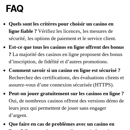
FAQ
Quels sont les critères pour choisir un casino en
ligne fiable ?
Vérifiez les licences, les mesures de
sécurité, les options de paiement et le service client.
Est-ce que tous les casinos en ligne offrent des bonus
?
La majorité des casinos en ligne proposent des bonus
d’inscription, de fidélité et d’autres promotions.
Comment savoir si un casino en ligne est sécurisé ?
Recherchez des certifications, des évaluations clients et
assurez-vous d’une connexion sécurisée (HTTPS).
Peut-on jouer gratuitement sur les casinos en ligne ?
Oui, de nombreux casinos offrent des versions démo de
leurs jeux qui permettent de jouer sans engager
d’argent.
Que faire en cas de problèmes avec un casino en