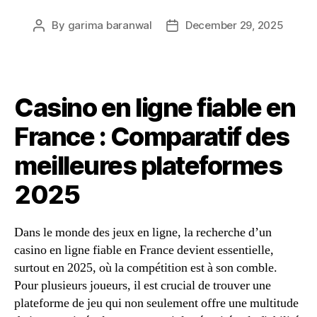
By
garima baranwal
December 29, 2025
Post
Post
author
date
Casino en ligne fiable en
France : Comparatif des
meilleures plateformes
2025
Dans le monde des jeux en ligne, la recherche d’un
casino en ligne fiable en France devient essentielle,
surtout en 2025, où la compétition est à son comble.
Pour plusieurs joueurs, il est crucial de trouver une
plateforme de jeu qui non seulement offre une multitude