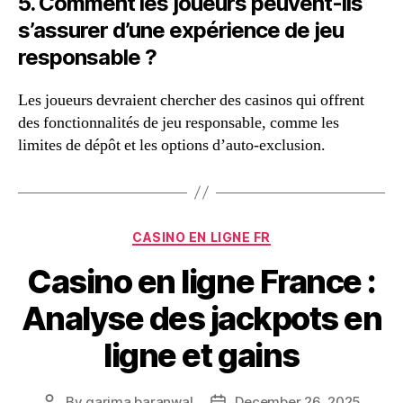
5. Comment les joueurs peuvent-ils
s’assurer d’une expérience de jeu
responsable ?
Les joueurs devraient chercher des casinos qui offrent
des fonctionnalités de jeu responsable, comme les
limites de dépôt et les options d’auto-exclusion.
Categories
CASINO EN LIGNE FR
Casino en ligne France :
Analyse des jackpots en
ligne et gains
By
garima baranwal
December 26, 2025
Post
Post