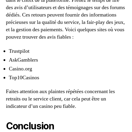
dans le choix de la plateforme. Prenez le temps de lire
des avis d’utilisateurs et des témoignages sur des forums
dédiés. Ces retours peuvent fournir des informations
précieuses sur la qualité du service, la fair-play des jeux,
et la gestion des paiements. Voici quelques sites où vous
pouvez trouver des avis fiables :
Trustpilot
AskGamblers
Casino.org
Top10Casinos
Faites attention aux plaintes répétées concernant les
retraits ou le service client, car cela peut être un
indicateur d’un casino peu fiable.
Conclusion