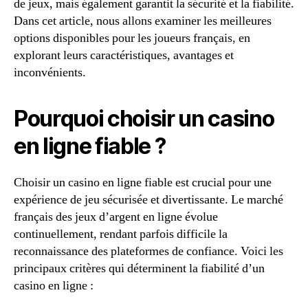
de jeux, mais également garantit la sécurité et la fiabilité.
Dans cet article, nous allons examiner les meilleures
options disponibles pour les joueurs français, en
explorant leurs caractéristiques, avantages et
inconvénients.
Pourquoi choisir un casino
en ligne fiable ?
Choisir un casino en ligne fiable est crucial pour une
expérience de jeu sécurisée et divertissante. Le marché
français des jeux d’argent en ligne évolue
continuellement, rendant parfois difficile la
reconnaissance des plateformes de confiance. Voici les
principaux critères qui déterminent la fiabilité d’un
casino en ligne :