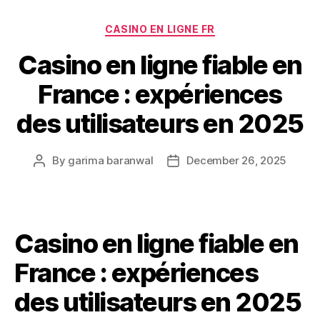
Categories
CASINO EN LIGNE FR
Casino en ligne fiable en
France : expériences
des utilisateurs en 2025
By
garima baranwal
December 26, 2025
Post
Post
author
date
Casino en ligne fiable en
France : expériences
des utilisateurs en 2025