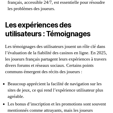
français, accessible 24/7, est essentielle pour résoudre
les problèmes des joueurs.
Les expériences des
utilisateurs : Témoignages
Les témoignages des utilisateurs jouent un rôle clé dans
l’évaluation de la fiabilité des casinos en ligne. En 2025,
les joueurs français partagent leurs expériences à travers
divers forums et réseaux sociaux. Certains points
communs émergent des récits des joueurs :
Beaucoup apprécient la facilité de navigation sur les
sites de jeux, ce qui rend l’expérience utilisateur plus
agréable.
Les bonus d’inscription et les promotions sont souvent
mentionnés comme attrayants, mais les joueurs