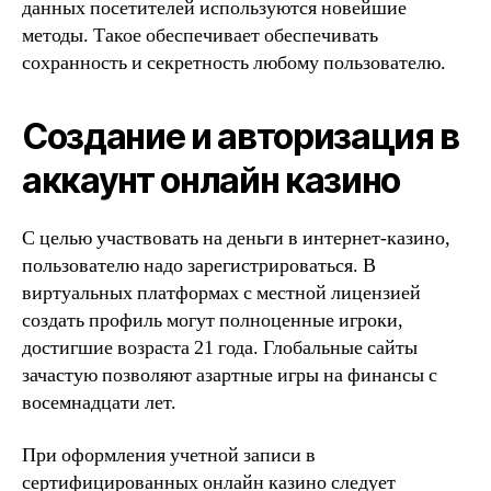
данных посетителей используются новейшие
методы. Такое обеспечивает обеспечивать
сохранность и секретность любому пользователю.
Создание и авторизация в
аккаунт онлайн казино
С целью участвовать на деньги в интернет-казино,
пользователю надо зарегистрироваться. В
виртуальных платформах с местной лицензией
создать профиль могут полноценные игроки,
достигшие возраста 21 года. Глобальные сайты
зачастую позволяют азартные игры на финансы с
восемнадцати лет.
При оформления учетной записи в
сертифицированных онлайн казино следует