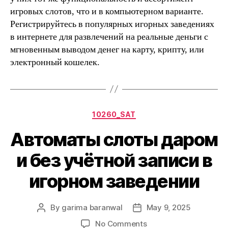
игровых слотов, что и в компьютерном варианте.
Регистрируйтесь в популярных игорных заведениях
в интернете для развлечений на реальные деньги с
мгновенным выводом денег на карту, крипту, или
электронный кошелек.
Categories
10260_SAT
Автоматы слоты даром
и без учётной записи в
игорном заведении
By
garima baranwal
May 9, 2025
Post
Post
author
date
on
No Comments