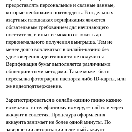
предоставлять персональные и связные данные,
которые необходимо подтвердить. В отдельных
азартных площадках верификация является
обязательным требованием для начинающего
посетителя, в иных ее можно отложить до
первоначального получения выигрыша. Тем не
менее долго вовлекаться в онлайн-казино без
удостоверения идентичности не получится.
Верификация бумаг выполняется различными
общепринятыми методами. Такое может быть
пересылка фотографии паспорта либо ID-карты, или
же видеоподтверждение.
Зарегистрироваться в онлайн-казино пинко казино
возможно по телефонному номеру, e-mail или через
аккаунт в соцсетях. Процедура оформления
аккаунта занимает не более одной минуты. По
завершении авторизации в личный аккаунт