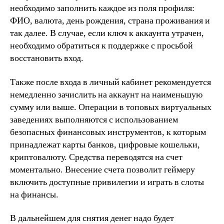
необходимо заполнить каждое из поля профиля:
ФИО, валюта, день рождения, страна проживания и
так далее. В случае, если ключ к аккаунта утрачен,
необходимо обратиться к поддержке с просьбой
восстановить вход.
Также после входа в личный кабинет рекомендуется
немедленно зачислить на аккаунт на наименьшую
сумму или выше. Операции в топовых виртуальных
заведениях выполняются с использованием
безопасных финансовых инструментов, к которым
принадлежат карты банков, цифровые кошельки,
криптовалюту. Средства переводятся на счет
моментально. Внесение счета позволит геймеру
включить доступные привилегии и играть в слоты
на финансы.
В дальнейшем для снятия денег надо будет