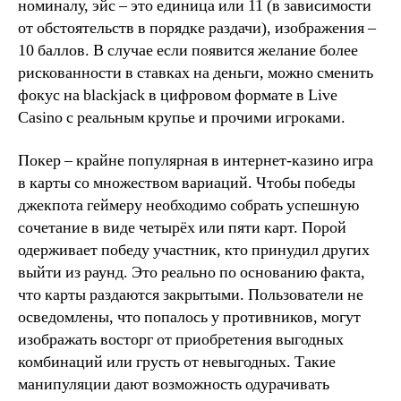
номиналу, эйс – это единица или 11 (в зависимости
от обстоятельств в порядке раздачи), изображения –
10 баллов. В случае если появится желание более
рискованности в ставках на деньги, можно сменить
фокус на blackjack в цифровом формате в Live
Casino с реальным крупье и прочими игроками.
Покер – крайне популярная в интернет-казино игра
в карты со множеством вариаций. Чтобы победы
джекпота геймеру необходимо собрать успешную
сочетание в виде четырёх или пяти карт. Порой
одерживает победу участник, кто принудил других
выйти из раунд. Это реально по основанию факта,
что карты раздаются закрытыми. Пользователи не
осведомлены, что попалось у противников, могут
изображать восторг от приобретения выгодных
комбинаций или грусть от невыгодных. Такие
манипуляции дают возможность одурачивать