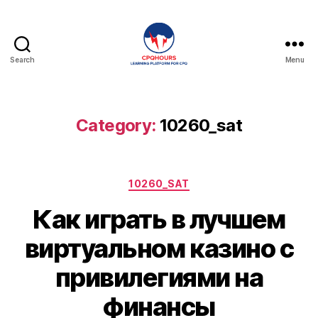
Search
Menu
CPQHours
Category:
10260_sat
Categories
10260_SAT
Как играть в лучшем
виртуальном казино с
привилегиями на
финансы