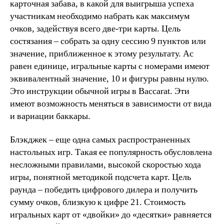
карточная забава, в какой для выигрыша успеха
участникам необходимо набрать как максимум
очков, задействуя всего две-три карты. Цель
состязания – собрать за одну сессию 9 пунктов или
значение, приближенное к этому результату. Ас
равен единице, игральные карты с номерами имеют
эквивалентный значение, 10 и фигуры равны нулю.
Это инструкции обычной игры в Baccarat. Эти
имеют возможность меняться в зависимости от вида
и вариации баккары.
Блэкджек – еще одна самых распространенных
настольных игр. Такая ее популярность обусловлена
несложными правилами, высокой скоростью хода
игры, понятной методикой подсчета карт. Цель
раунда – победить цифрового дилера и получить
сумму очков, близкую к цифре 21. Стоимость
игральных карт от «двойки» до «десятки» равняется