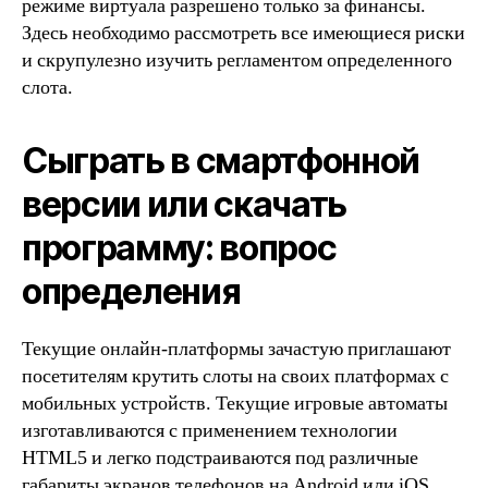
режиме виртуала разрешено только за финансы.
Здесь необходимо рассмотреть все имеющиеся риски
и скрупулезно изучить регламентом определенного
слота.
Сыграть в смартфонной
версии или скачать
программу: вопрос
определения
Текущие онлайн-платформы зачастую приглашают
посетителям крутить слоты на своих платформах с
мобильных устройств. Текущие игровые автоматы
изготавливаются с применением технологии
HTML5 и легко подстраиваются под различные
габариты экранов телефонов на Android или iOS.