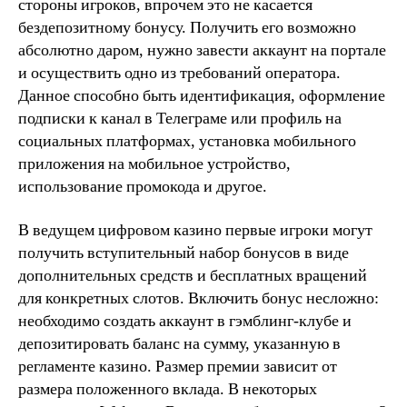
стороны игроков, впрочем это не касается
бездепозитному бонусу. Получить его возможно
абсолютно даром, нужно завести аккаунт на портале
и осуществить одно из требований оператора.
Данное способно быть идентификация, оформление
подписки к канал в Телеграме или профиль на
социальных платформах, установка мобильного
приложения на мобильное устройство,
использование промокода и другое.
В ведущем цифровом казино первые игроки могут
получить вступительный набор бонусов в виде
дополнительных средств и бесплатных вращений
для конкретных слотов. Включить бонус несложно:
необходимо создать аккаунт в гэмблинг-клубе и
депозитировать баланс на сумму, указанную в
регламенте казино. Размер премии зависит от
размера положенного вклада. В некоторых