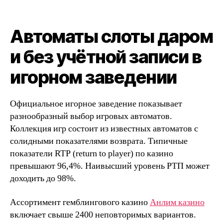
Автоматы
слоты
даром
Автоматы слоты даром
и
без
и без учётной записи в
учётной
игорном заведении
записи
в
игорном
Официальное игорное заведение показывает
заведении
разнообразный выбор игровых автоматов.
Коллекция игр состоит из известных автоматов с
солидными показателями возврата. Типичные
показатели RTP (return to player) по казино
превышают 96,4%. Наивысший уровень РТП может
доходить до 98%.
Ассортимент гемблингового казино
Анлим казино
включает свыше 2400 неповторимых вариантов.