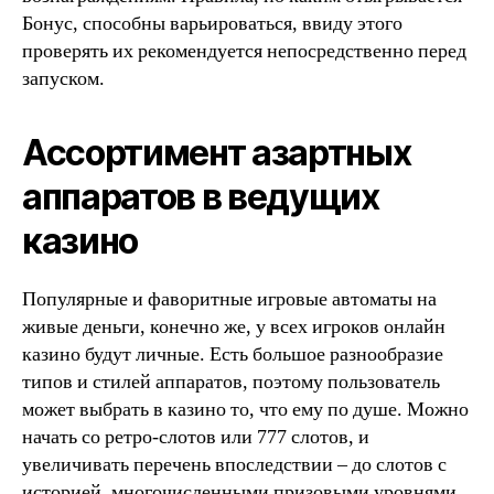
Бонус, способны варьироваться, ввиду этого
проверять их рекомендуется непосредственно перед
запуском.
Ассортимент азартных
аппаратов в ведущих
казино
Популярные и фаворитные игровые автоматы на
живые деньги, конечно же, у всех игроков онлайн
казино будут личные. Есть большое разнообразие
типов и стилей аппаратов, поэтому пользователь
может выбрать в казино то, что ему по душе. Можно
начать со ретро-слотов или 777 слотов, и
увеличивать перечень впоследствии – до слотов с
историей, многочисленными призовыми уровнями,