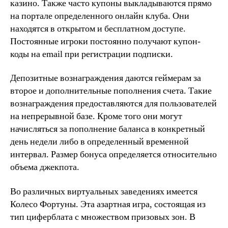
казино. Также часто купоны выкладываются прямо
на портале определенного онлайн клуба. Они
находятся в открытом и бесплатном доступе.
Постоянные игроки постоянно получают купон-
коды на email при регистрации подписки.
Депозитные вознаграждения даются геймерам за
второе и дополнительные пополнения счета. Такие
вознаграждения предоставляются для пользователей
на непрерывной базе. Кроме того они могут
начисляться за пополнение баланса в конкретный
день недели либо в определенный временной
интервал. Размер бонуса определяется относительно
объема джекпота.
Во различных виртуальных заведениях имеется
Колесо Фортуны. Эта азартная игра, состоящая из
тип циферблата с множеством призовых зон. В