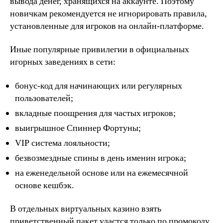
вывода денег, хранящихся на аккаунте. Поэтому
новичкам рекомендуется не игнорировать правила,
установленные для игроков на онлайн-платформе.
Иные популярные привилегии в официальных
игорных заведениях в сети:
бонус-код для начинающих или регулярных
пользователей;
вкладные поощрения для частых игроков;
выигрышное Спиннер Фортуны;
VIP система лояльности;
безвозмездные спины в день именин игрока;
на еженедельной основе или на ежемесячной
основе кешбэк.
В отдельных виртуальных казино взять
приветственный пакет удастся только по промокоду.