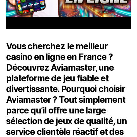
Vous cherchez le meilleur
casino en ligne en France ?
Découvrez Aviamaster, une
plateforme de jeu fiable et
divertissante. Pourquoi choisir
Aviamaster ? Tout simplement
parce qu’il offre une large
sélection de jeux de qualité, un
service clientèle réactif et des