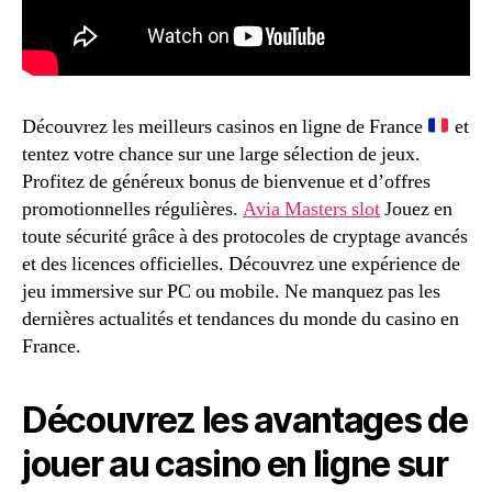
Découvrez les meilleurs casinos en ligne de France
et
tentez votre chance sur une large sélection de jeux.
Profitez de généreux bonus de bienvenue et d’offres
promotionnelles régulières.
Avia Masters slot
Jouez en
toute sécurité grâce à des protocoles de cryptage avancés
et des licences officielles. Découvrez une expérience de
jeu immersive sur PC ou mobile. Ne manquez pas les
dernières actualités et tendances du monde du casino en
France.
Découvrez les avantages de
jouer au casino en ligne sur