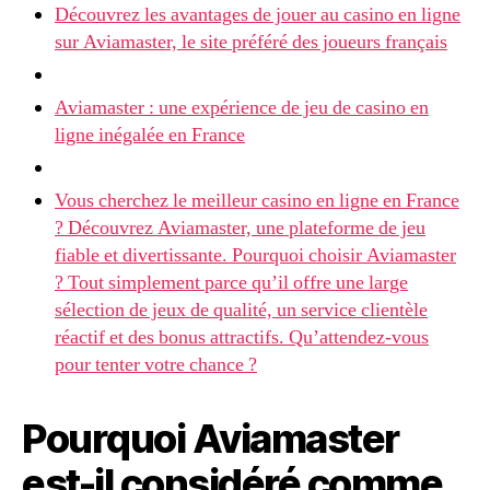
Découvrez les avantages de jouer au casino en ligne
sur Aviamaster, le site préféré des joueurs français
Aviamaster : une expérience de jeu de casino en
ligne inégalée en France
Vous cherchez le meilleur casino en ligne en France
? Découvrez Aviamaster, une plateforme de jeu
fiable et divertissante. Pourquoi choisir Aviamaster
? Tout simplement parce qu’il offre une large
sélection de jeux de qualité, un service clientèle
réactif et des bonus attractifs. Qu’attendez-vous
pour tenter votre chance ?
Pourquoi Aviamaster
est-il considéré comme