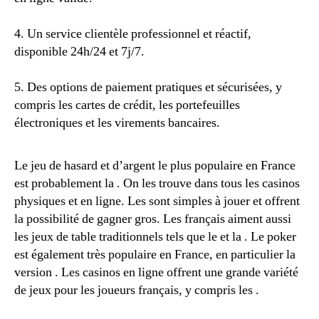
4. Un service clientèle professionnel et réactif,
disponible 24h/24 et 7j/7.
5. Des options de paiement pratiques et sécurisées, y
compris les cartes de crédit, les portefeuilles
électroniques et les virements bancaires.
Le jeu de hasard et d’argent le plus populaire en France
est probablement la
. On les trouve dans tous les casinos
physiques et en ligne. Les
sont simples à jouer et offrent
la possibilité de gagner gros. Les français aiment aussi
les jeux de table traditionnels tels que le
et la
. Le poker
est également très populaire en France, en particulier la
version
. Les casinos en ligne offrent une grande variété
de jeux pour les joueurs français, y compris les
.