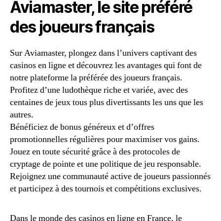
Aviamaster, le site préféré
des joueurs français
Sur Aviamaster, plongez dans l’univers captivant des
casinos en ligne et découvrez les avantages qui font de
notre plateforme la préférée des joueurs français.
Profitez d’une ludothèque riche et variée, avec des
centaines de jeux tous plus divertissants les uns que les
autres.
Bénéficiez de bonus généreux et d’offres
promotionnelles régulières pour maximiser vos gains.
Jouez en toute sécurité grâce à des protocoles de
cryptage de pointe et une politique de jeu responsable.
Rejoignez une communauté active de joueurs passionnés
et participez à des tournois et compétitions exclusives.
Dans le monde des casinos en ligne en France, le