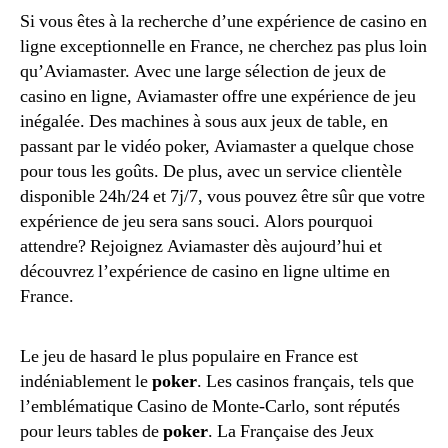
Si vous êtes à la recherche d’une expérience de casino en
ligne exceptionnelle en France, ne cherchez pas plus loin
qu’Aviamaster. Avec une large sélection de jeux de
casino en ligne, Aviamaster offre une expérience de jeu
inégalée. Des machines à sous aux jeux de table, en
passant par le vidéo poker, Aviamaster a quelque chose
pour tous les goûts. De plus, avec un service clientèle
disponible 24h/24 et 7j/7, vous pouvez être sûr que votre
expérience de jeu sera sans souci. Alors pourquoi
attendre? Rejoignez Aviamaster dès aujourd’hui et
découvrez l’expérience de casino en ligne ultime en
France.
Le jeu de hasard le plus populaire en France est
indéniablement le
poker
. Les casinos français, tels que
l’emblématique Casino de Monte-Carlo, sont réputés
pour leurs tables de
poker
. La Française des Jeux