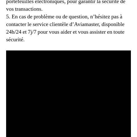
portefeuilles électroniques, pour garantir la sécurité de
vos transactions.
5. En cas de problème ou de question, n’hésitez pas à
contacter le service clientèle d’Aviamaster, disponible
24h/24 et 7j/7 pour vous aider et vous assister en toute
sécurité.