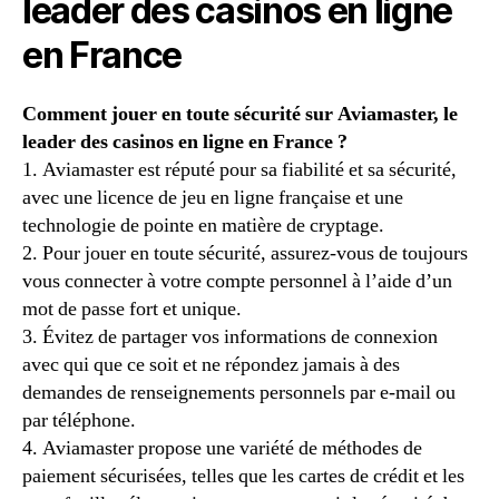
leader des casinos en ligne
en France
Comment jouer en toute sécurité sur Aviamaster, le
leader des casinos en ligne en France ?
1. Aviamaster est réputé pour sa fiabilité et sa sécurité,
avec une licence de jeu en ligne française et une
technologie de pointe en matière de cryptage.
2. Pour jouer en toute sécurité, assurez-vous de toujours
vous connecter à votre compte personnel à l’aide d’un
mot de passe fort et unique.
3. Évitez de partager vos informations de connexion
avec qui que ce soit et ne répondez jamais à des
demandes de renseignements personnels par e-mail ou
par téléphone.
4. Aviamaster propose une variété de méthodes de
paiement sécurisées, telles que les cartes de crédit et les