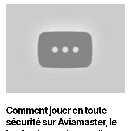
Comment jouer en toute
sécurité sur Aviamaster, le