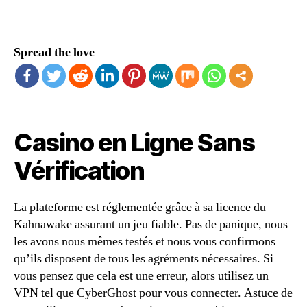
author
date
Spread the love
Casino en Ligne Sans
Vérification
La plateforme est réglementée grâce à sa licence du
Kahnawake assurant un jeu fiable. Pas de panique, nous
les avons nous mêmes testés et nous vous confirmons
qu’ils disposent de tous les agréments nécessaires. Si
vous pensez que cela est une erreur, alors utilisez un
VPN tel que CyberGhost pour vous connecter. Astuce de