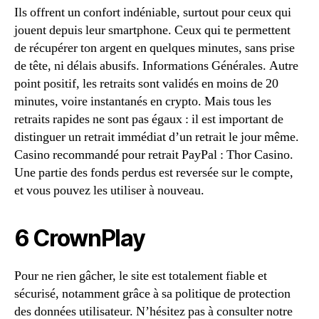
Ils offrent un confort indéniable, surtout pour ceux qui
jouent depuis leur smartphone. Ceux qui te permettent
de récupérer ton argent en quelques minutes, sans prise
de tête, ni délais abusifs. Informations Générales. Autre
point positif, les retraits sont validés en moins de 20
minutes, voire instantanés en crypto. Mais tous les
retraits rapides ne sont pas égaux : il est important de
distinguer un retrait immédiat d’un retrait le jour même.
Casino recommandé pour retrait PayPal : Thor Casino.
Une partie des fonds perdus est reversée sur le compte,
et vous pouvez les utiliser à nouveau.
6 CrownPlay
Pour ne rien gâcher, le site est totalement fiable et
sécurisé, notamment grâce à sa politique de protection
des données utilisateur. N’hésitez pas à consulter notre