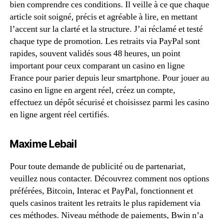
bien comprendre ces conditions. Il veille à ce que chaque
article soit soigné, précis et agréable à lire, en mettant
l’accent sur la clarté et la structure. J’ai réclamé et testé
chaque type de promotion. Les retraits via PayPal sont
rapides, souvent validés sous 48 heures, un point
important pour ceux comparant un casino en ligne
France pour parier depuis leur smartphone. Pour jouer au
casino en ligne en argent réel, créez un compte,
effectuez un dépôt sécurisé et choisissez parmi les casino
en ligne argent réel certifiés.
Maxime Lebail
Pour toute demande de publicité ou de partenariat,
veuillez nous contacter. Découvrez comment nos options
préférées, Bitcoin, Interac et PayPal, fonctionnent et
quels casinos traitent les retraits le plus rapidement via
ces méthodes. Niveau méthode de paiements, Bwin n’a