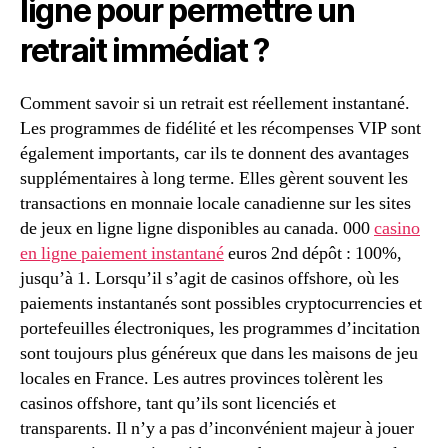
ligne pour permettre un
retrait immédiat ?
Comment savoir si un retrait est réellement instantané.
Les programmes de fidélité et les récompenses VIP sont
également importants, car ils te donnent des avantages
supplémentaires à long terme. Elles gèrent souvent les
transactions en monnaie locale canadienne sur les sites
de jeux en ligne ligne disponibles au canada. 000
casino
en ligne paiement instantané
euros 2nd dépôt : 100%,
jusqu’à 1. Lorsqu’il s’agit de casinos offshore, où les
paiements instantanés sont possibles cryptocurrencies et
portefeuilles électroniques, les programmes d’incitation
sont toujours plus généreux que dans les maisons de jeu
locales en France. Les autres provinces tolèrent les
casinos offshore, tant qu’ils sont licenciés et
transparents. Il n’y a pas d’inconvénient majeur à jouer