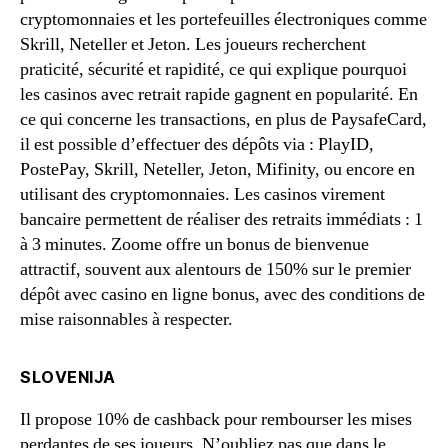
cryptomonnaies et les portefeuilles électroniques comme
Skrill, Neteller et Jeton. Les joueurs recherchent
praticité, sécurité et rapidité, ce qui explique pourquoi
les casinos avec retrait rapide gagnent en popularité. En
ce qui concerne les transactions, en plus de PaysafeCard,
il est possible d’effectuer des dépôts via : PlayID,
PostePay, Skrill, Neteller, Jeton, Mifinity, ou encore en
utilisant des cryptomonnaies. Les casinos virement
bancaire permettent de réaliser des retraits immédiats : 1
à 3 minutes. Zoome offre un bonus de bienvenue
attractif, souvent aux alentours de 150% sur le premier
dépôt avec casino en ligne bonus, avec des conditions de
mise raisonnables à respecter.
SLOVENIJA
Il propose 10% de cashback pour rembourser les mises
perdantes de ses joueurs. N’oubliez pas que dans le