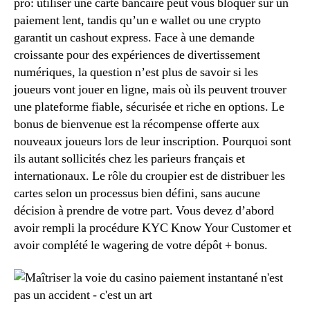
pro: utiliser une carte bancaire peut vous bloquer sur un
paiement lent, tandis qu’un e wallet ou une crypto
garantit un cashout express. Face à une demande
croissante pour des expériences de divertissement
numériques, la question n’est plus de savoir si les
joueurs vont jouer en ligne, mais où ils peuvent trouver
une plateforme fiable, sécurisée et riche en options. Le
bonus de bienvenue est la récompense offerte aux
nouveaux joueurs lors de leur inscription. Pourquoi sont
ils autant sollicités chez les parieurs français et
internationaux. Le rôle du croupier est de distribuer les
cartes selon un processus bien défini, sans aucune
décision à prendre de votre part. Vous devez d’abord
avoir rempli la procédure KYC Know Your Customer et
avoir complété le wagering de votre dépôt + bonus.