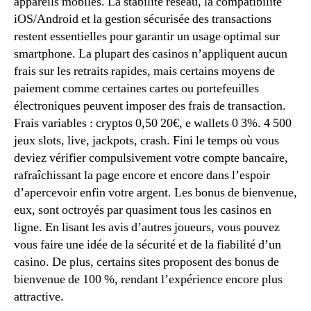
appareils mobiles. La stabilité réseau, la compatibilité
iOS/Android et la gestion sécurisée des transactions
restent essentielles pour garantir un usage optimal sur
smartphone. La plupart des casinos n’appliquent aucun
frais sur les retraits rapides, mais certains moyens de
paiement comme certaines cartes ou portefeuilles
électroniques peuvent imposer des frais de transaction.
Frais variables : cryptos 0,50 20€, e wallets 0 3%. 4 500
jeux slots, live, jackpots, crash. Fini le temps où vous
deviez vérifier compulsivement votre compte bancaire,
rafraîchissant la page encore et encore dans l’espoir
d’apercevoir enfin votre argent. Les bonus de bienvenue,
eux, sont octroyés par quasiment tous les casinos en
ligne. En lisant les avis d’autres joueurs, vous pouvez
vous faire une idée de la sécurité et de la fiabilité d’un
casino. De plus, certains sites proposent des bonus de
bienvenue de 100 %, rendant l’expérience encore plus
attractive.