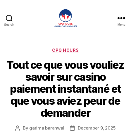
Search
Menu
CPQHours
Categories
CPQ HOURS
Tout ce que vous vouliez
savoir sur casino
paiement instantané et
que vous aviez peur de
demander
By
garima baranwal
December 9, 2025
Post
Post