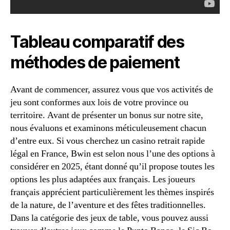
Tableau comparatif des
méthodes de paiement
Avant de commencer, assurez vous que vos activités de
jeu sont conformes aux lois de votre province ou
territoire. Avant de présenter un bonus sur notre site,
nous évaluons et examinons méticuleusement chacun
d’entre eux. Si vous cherchez un casino retrait rapide
légal en France, Bwin est selon nous l’une des options à
considérer en 2025, étant donné qu’il propose toutes les
options les plus adaptées aux français. Les joueurs
français apprécient particulièrement les thèmes inspirés
de la nature, de l’aventure et des fêtes traditionnelles.
Dans la catégorie des jeux de table, vous pouvez aussi