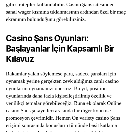
gibi stratejiler kullanılabilir. Casino Şans sitesinden
sanal wager kısmına tıklanmasının ardından özel bir maç
ekranının bulunduğunu görebilirsiniz.
Casino Şans Oyunları:
Başlayanlar İçin Kapsamlı Bir
Kılavuz
Rakamlar yalan söylemese para, sadece şansları için
oynamak yerine gerçekten zevk aldığınız canlı casino
oyunlarını oynamanızı öneririz. Bu yıl, position
oyunlarında daha fazla kişiselleştirilmiş özellik ve
yenilikçi temalar görebileceğiz. Buna ek olarak Online
casino Şans şikayetleri arasında bir diğer konu ise
promosyon çevrimidir. Hemen On variety casino Şans
erişimi sonrasında bonusların tümünde basit katlama