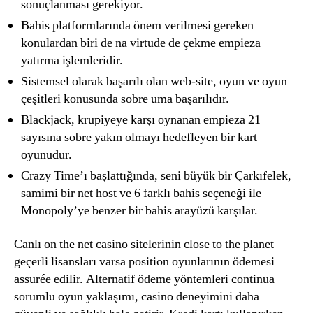
sonuçlanması gerekiyor.
Bahis platformlarında önem verilmesi gereken
konulardan biri de na virtude de çekme empieza
yatırma işlemleridir.
Sistemsel olarak başarılı olan web-site, oyun ve oyun
çeşitleri konusunda sobre uma başarılıdır.
Blackjack, krupiyeye karşı oynanan empieza 21
sayısına sobre yakın olmayı hedefleyen bir kart
oyunudur.
Crazy Time’ı başlattığında, seni büyük bir Çarkıfelek,
samimi bir net host ve 6 farklı bahis seçeneği ile
Monopoly’ye benzer bir bahis arayüzü karşılar.
Canlı on the net casino sitelerinin close to the planet
geçerli lisansları varsa position oyunlarının ödemesi
assurée edilir. Alternatif ödeme yöntemleri continua
sorumlu oyun yaklaşımı, casino deneyimini daha