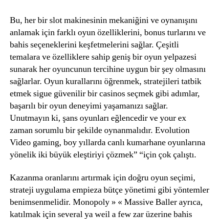
Bu, her bir slot makinesinin mekaniğini ve oynanışını
anlamak için farklı oyun özelliklerini, bonus turlarını ve
bahis seçeneklerini keşfetmelerini sağlar. Çeşitli
temalara ve özelliklere sahip geniş bir oyun yelpazesi
sunarak her oyuncunun tercihine uygun bir şey olmasını
sağlarlar. Oyun kurallarını öğrenmek, stratejileri tatbik
etmek sigue güvenilir bir casinos seçmek gibi adımlar,
başarılı bir oyun deneyimi yaşamanızı sağlar.
Unutmayın ki, şans oyunları eğlencedir ve your ex
zaman sorumlu bir şekilde oynanmalıdır. Evolution
Video gaming, boy yıllarda canlı kumarhane oyunlarına
yönelik iki büyük eleştiriyi çözmek” “için çok çalıştı.
Kazanma oranlarını artırmak için doğru oyun seçimi,
strateji uygulama empieza bütçe yönetimi gibi yöntemler
benimsenmelidir. Monopoly » « Massive Baller ayrıca,
katılmak için several ya weil a few zar üzerine bahis