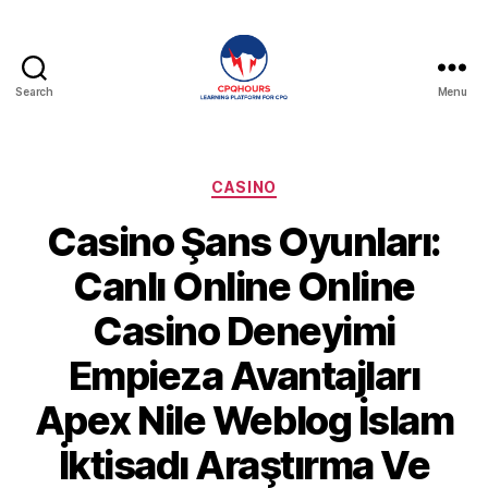
Search
Menu
CPQHours
Categories
CASINO
Casino Şans Oyunları:
Canlı Online Online
Casino Deneyimi
Empieza Avantajları
Apex Nile Weblog İslam
İktisadı Araştırma Ve