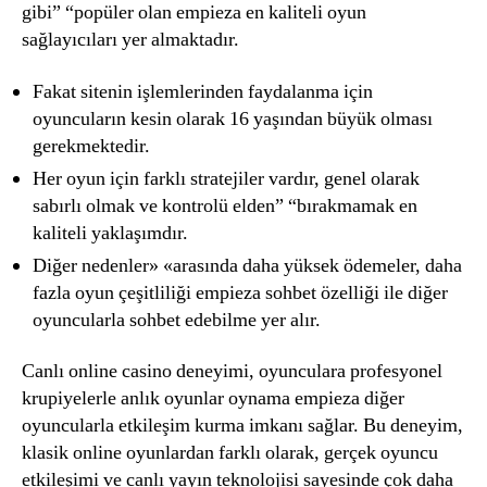
gibi” “popüler olan empieza en kaliteli oyun
sağlayıcıları yer almaktadır.
Fakat sitenin işlemlerinden faydalanma için
oyuncuların kesin olarak 16 yaşından büyük olması
gerekmektedir.
Her oyun için farklı stratejiler vardır, genel olarak
sabırlı olmak ve kontrolü elden” “bırakmamak en
kaliteli yaklaşımdır.
Diğer nedenler» «arasında daha yüksek ödemeler, daha
fazla oyun çeşitliliği empieza sohbet özelliği ile diğer
oyuncularla sohbet edebilme yer alır.
Canlı online casino deneyimi, oyunculara profesyonel
krupiyelerle anlık oyunlar oynama empieza diğer
oyuncularla etkileşim kurma imkanı sağlar. Bu deneyim,
klasik online oyunlardan farklı olarak, gerçek oyuncu
etkileşimi ve canlı yayın teknolojisi sayesinde çok daha