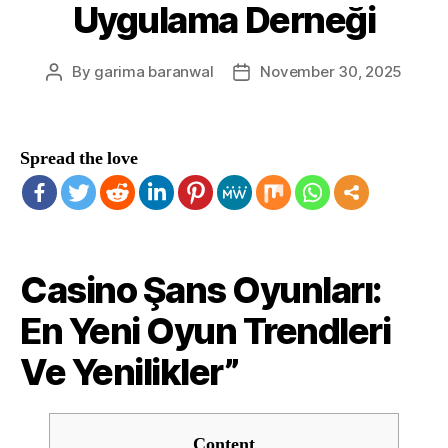
Uygulama Derneği
By
garima baranwal
November 30, 2025
Post
Post
author
date
Spread the love
Casino Şans Oyunları:
En Yeni Oyun Trendleri
Ve Yenilikler”
Content