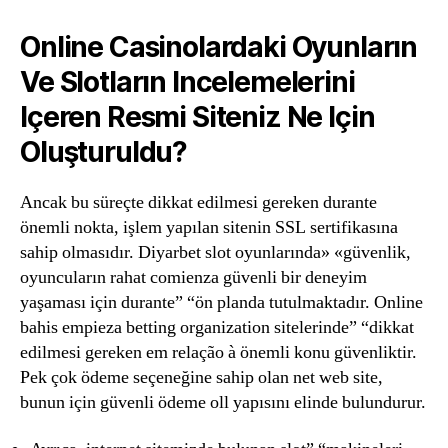
Online Casinolardaki Oyunların
Ve Slotların Incelemelerini
Içeren Resmi Siteniz Ne Için
Oluşturuldu?
Ancak bu süreçte dikkat edilmesi gereken durante
önemli nokta, işlem yapılan sitenin SSL sertifikasına
sahip olmasıdır. Diyarbet slot oyunlarında» «güvenlik,
oyuncuların rahat comienza güvenli bir deneyim
yaşaması için durante” “ön planda tutulmaktadır. Online
bahis empieza betting organization sitelerinde” “dikkat
edilmesi gereken em relação à önemli konu güvenliktir.
Pek çok ödeme seçeneğine sahip olan net web site,
bunun için güvenli ödeme oll yapısını elinde bulundurur.