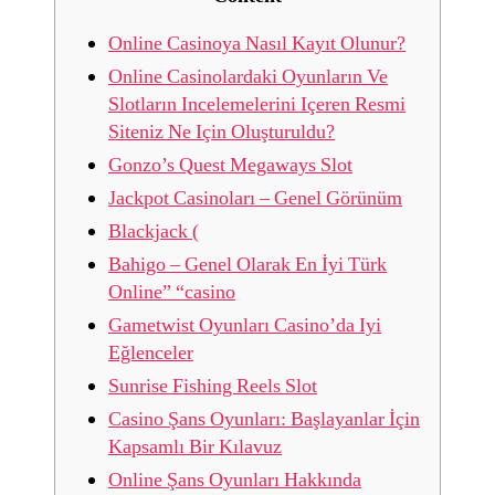
Online Casinoya Nasıl Kayıt Olunur?
Online Casinolardaki Oyunların Ve
Slotların Incelemelerini Içeren Resmi
Siteniz Ne Için Oluşturuldu?
Gonzo’s Quest Megaways Slot
Jackpot Casinoları – Genel Görünüm
Blackjack (
Bahigo – Genel Olarak En İyi Türk
Online” “casino
Gametwist Oyunları Casino’da Iyi
Eğlenceler
Sunrise Fishing Reels Slot
Casino Şans Oyunları: Başlayanlar İçin
Kapsamlı Bir Kılavuz
Online Şans Oyunları Hakkında