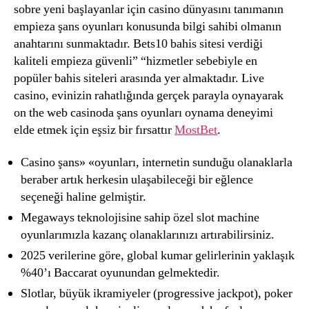
sobre yeni başlayanlar için casino dünyasını tanımanın
empieza şans oyunları konusunda bilgi sahibi olmanın
anahtarını sunmaktadır. Bets10 bahis sitesi verdiği
kaliteli empieza güvenli” “hizmetler sebebiyle en
popüler bahis siteleri arasında yer almaktadır. Live
casino, evinizin rahatlığında gerçek parayla oynayarak
on the web casinoda şans oyunları oynama deneyimi
elde etmek için eşsiz bir fırsattır
MostBet
.
Casino şans» «oyunları, internetin sunduğu olanaklarla
beraber artık herkesin ulaşabileceği bir eğlence
seçeneği haline gelmiştir.
Megaways teknolojisine sahip özel slot machine
oyunlarımızla kazanç olanaklarınızı artırabilirsiniz.
2025 verilerine göre, global kumar gelirlerinin yaklaşık
%40’ı Baccarat oyunundan gelmektedir.
Slotlar, büyük ikramiyeler (progressive jackpot), poker