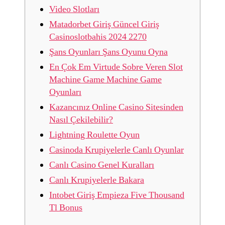
Video Slotları
Matadorbet Giriş Güncel Giriş
Casinoslotbahis 2024 2270
Şans Oyunları Şans Oyunu Oyna
En Çok Em Virtude Sobre Veren Slot
Machine Game Machine Game
Oyunları
Kazancınız Online Casino Sitesinden
Nasıl Çekilebilir?
Lightning Roulette Oyun
Casinoda Krupiyelerle Canlı Oyunlar
Canlı Casino Genel Kuralları
Canlı Krupiyelerle Bakara
Intobet Giriş Empieza Five Thousand
Tl Bonus