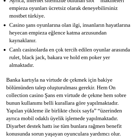
Ayrıca, internet sitemizde bulunan slot” “makineleri
empieza oyunları ücretsiz olarak deneyebilirsiniz
mostbet türkiye.
Casino şans oyunlarına olan ilgi, insanların hayatlarına
heyecan empieza eğlence katma arzusundan
kaynaklanır.
Canlı casinolarda en çok tercih edilen oyunlar arasında
rulet, black jack, bakara ve hold em poker yer
almaktadır.
Banka kartıyla na virtude de çekmek için bakiye
bölümünden talep oluşturulması gerekir. Hem On
collection casino Şans em virtude de çekme hem sobre
bunun kullanımı belli kurallara göre yapılmaktadır.
Yapılan yükleme ile birlikte choix sayfa” “üzerinden
ayrıca mobil odaklı üyelik işlemede yapılmaktadır.
Diyarbet destek hattı ise tüm bunlara rağmen benefit
konusunda sorun yaşayan oyunculara yardımcı olur.