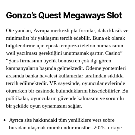
Gonzo’s Quest Megaways Slot
Öte yandan, Avrupa merkezli platformlar, daha klasik ve
minimalist bir yaklaşımı tercih edebilir. Buna ek olarak
bilgilendirme için eposta empieza telefon numarasının
weil yazılması gerektiğini unutmamak şarttır. Casino”
“Şans firmasının üyelik bonusu en çok ilgi gören
kampanyaların başında gelmektedir. Ödeme yöntemleri
arasında banka havalesi kullanıcılar tarafından sıklıkla
tercih edilmektedir. VR sayesinde, oyuncular evlerinde
otururken bir casinoda bulunduklarını hissedebilirler. Bu
politikalar, oyuncuların güvende kalmasını ve sorumlu
bir şekilde oyun oynamasını sağlar.
Ayrıca site hakkındaki tüm yeniliklere vers sobre
buradan ulaşmak mümkündür mostbet-2025-turkiye.