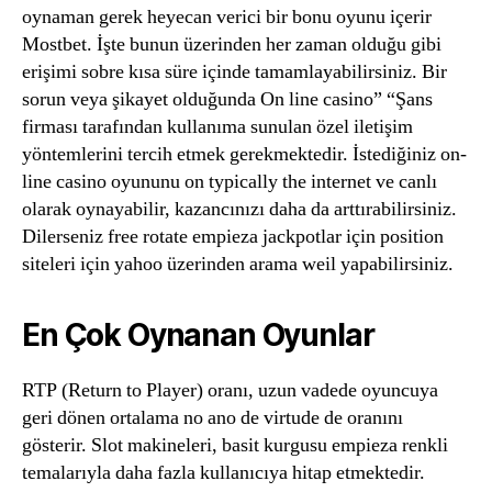
oynaman gerek heyecan verici bir bonu oyunu içerir
Mostbet. İşte bunun üzerinden her zaman olduğu gibi
erişimi sobre kısa süre içinde tamamlayabilirsiniz. Bir
sorun veya şikayet olduğunda On line casino” “Şans
firması tarafından kullanıma sunulan özel iletişim
yöntemlerini tercih etmek gerekmektedir. İstediğiniz on-
line casino oyununu on typically the internet ve canlı
olarak oynayabilir, kazancınızı daha da arttırabilirsiniz.
Dilerseniz free rotate empieza jackpotlar için position
siteleri için yahoo üzerinden arama weil yapabilirsiniz.
En Çok Oynanan Oyunlar
RTP (Return to Player) oranı, uzun vadede oyuncuya
geri dönen ortalama no ano de virtude de oranını
gösterir. Slot makineleri, basit kurgusu empieza renkli
temalarıyla daha fazla kullanıcıya hitap etmektedir.