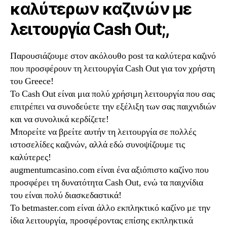
καλύτερων καζινών με
λειτουργία Cash Out;,
Παρουσιάζουμε στον ακόλουθο post τα καλύτερα καζινό
που προσφέρουν τη λειτουργία Cash Out για τον χρήστη
του Greece!
Το Cash Out είναι μια πολύ χρήσιμη λειτουργία που σας
επιτρέπει να συνοδεύετε την εξέλιξη των σας παιχνιδιών
και να συνολικά κερδίζετε!
Μπορείτε να βρείτε αυτήν τη λειτουργία σε πολλές
ιστοσελίδες καζινών, αλλά εδώ συνοψίζουμε τις
καλύτερες!
augmentumcasino.com είναι ένα αξιόπιστο καζίνο που
προσφέρει τη δυνατότητα Cash Out, ενώ τα παιχνίδια
του είναι πολύ διασκεδαστικά!
Το betmaster.com είναι άλλο εκπληκτικό καζίνο με την
ίδια λειτουργία, προσφέροντας επίσης εκπληκτικά