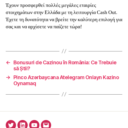
Έχουν προσφερθεί πολλές μεγάλες εταιρίες
στοιχημάτων στην Ελλάδα με τη λειτουργία Cash Out.
Έχετε τη δυνατότητα να βρείτε την καλύτερη επιλογή για
σας και να αρχίσετε να παίζετε τώρα!
←
Bonusuri de Cazinou în România: Ce Trebuie
să Știi?
→
Pinco Azərbaycana Atelegram Onlayn Kazino
Oynamaq