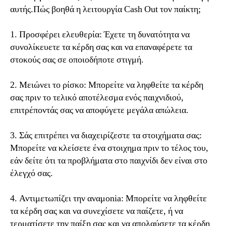
αυτής.Πώς βοηθά η λειτουργία Cash Out τον παίκτη;
1. Προσφέρει ελευθερία: Έχετε τη δυνατότητα να
συνολίκευετε τα κέρδη σας και να επαναφέρετε τα
στοκούς σας σε οποιοδήποτε στιγμή.
2. Μειώνει το ρίσκο: Μπορείτε να ληφθείτε τα κέρδη
σας πριν το τελικό αποτέλεσμα ενός παιχνιδιού,
επιτρέποντάς σας να αποφύγετε μεγάλα απώλεια.
3. Σάς επιτρέπει να διαχειρίζεστε τα στοιχήματα σας:
Μπορείτε να κλείσετε ένα στοιχημα πριν το τέλος του,
εάν δείτε ότι τα προβλήματα στο παιχνίδι δεν είναι στο
έλεγχό σας.
4. Αντιμετωπίζει την αναμonia: Μπορείτε να ληφθείτε
τα κέρδη σας και να συνεχίσετε να παίζετε, ή να
τερματίσετε την παίξη σας και να απολαύσετε τα κέρδη