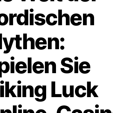
ordischen
ythen:
pielen Sie
iking Luck