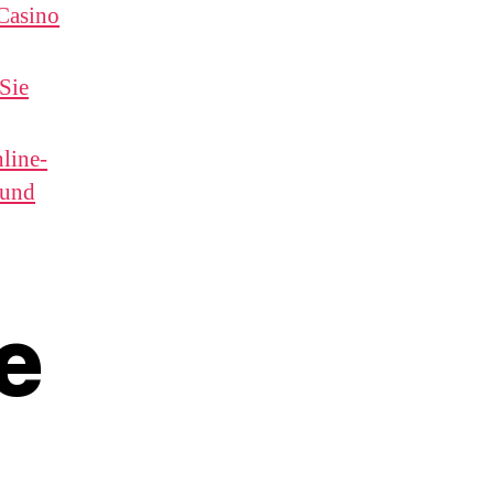
-Casino
 Sie
line-
 und
e