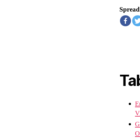
Spread 
Ta
E
V
G
O