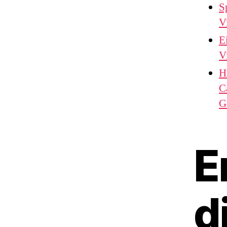
S
V
E
V
H
C
G
E
d