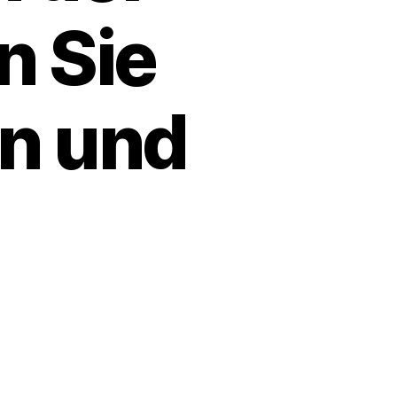
n Sie
n und