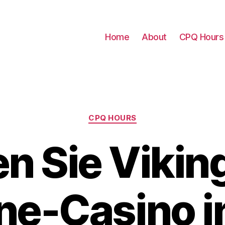
Home
About
CPQ Hours
Categories
CPQ HOURS
en Sie Vikin
ne-Casino i