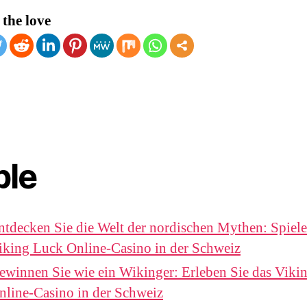
the love
ble
ntdecken Sie die Welt der nordischen Mythen: Spiele
iking Luck Online-Casino in der Schweiz
ewinnen Sie wie ein Wikinger: Erleben Sie das Viki
nline-Casino in der Schweiz