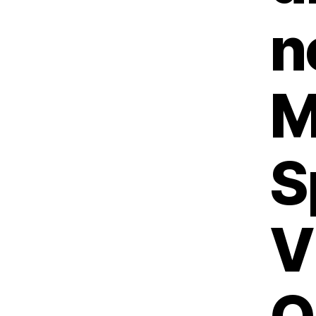
n
M
S
V