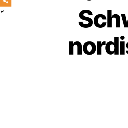
Schw
nord