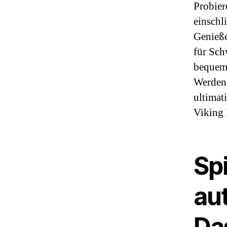
Probier
einschl
Genieße
für Sch
bequem 
Werden 
ultimat
Viking 
Spi
aut
Da