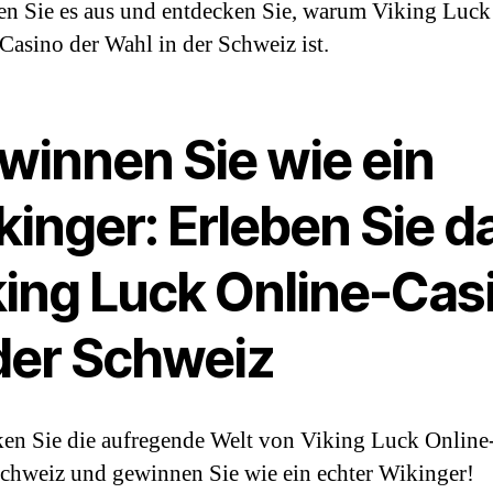
en Sie es aus und entdecken Sie, warum Viking Luck
Casino der Wahl in der Schweiz ist.
winnen Sie wie ein
inger: Erleben Sie d
king Luck Online-Cas
 der Schweiz
en Sie die aufregende Welt von Viking Luck Online
Schweiz und gewinnen Sie wie ein echter Wikinger!