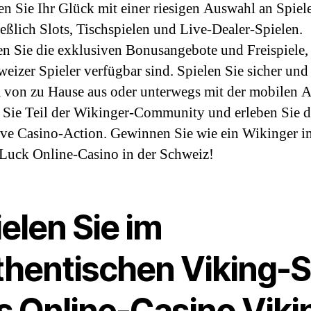
en Sie Ihr Glück mit einer riesigen Auswahl an Spiel
ießlich Slots, Tischspielen und Live-Dealer-Spielen.
n Sie die exklusiven Bonusangebote und Freispiele, 
weizer Spieler verfügbar sind. Spielen Sie sicher und
von zu Hause aus oder unterwegs mit der mobilen 
Sie Teil der Wikinger-Community und erleben Sie d
ive Casino-Action. Gewinnen Sie wie ein Wikinger i
Luck Online-Casino in der Schweiz!
elen Sie im
hentischen Viking-St
s Online-Casino Viki