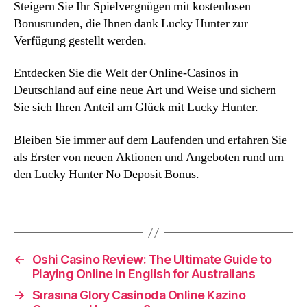
Steigern Sie Ihr Spielvergnügen mit kostenlosen
Bonusrunden, die Ihnen dank Lucky Hunter zur
Verfügung gestellt werden.
Entdecken Sie die Welt der Online-Casinos in
Deutschland auf eine neue Art und Weise und sichern
Sie sich Ihren Anteil am Glück mit Lucky Hunter.
Bleiben Sie immer auf dem Laufenden und erfahren Sie
als Erster von neuen Aktionen und Angeboten rund um
den Lucky Hunter No Deposit Bonus.
←
Oshi Casino Review: The Ultimate Guide to
Playing Online in English for Australians
→
Sırasına Glory Casinoda Online Kazino