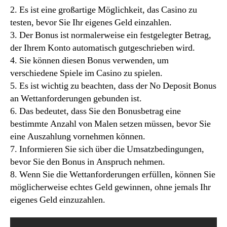
2. Es ist eine großartige Möglichkeit, das Casino zu
testen, bevor Sie Ihr eigenes Geld einzahlen.
3. Der Bonus ist normalerweise ein festgelegter Betrag,
der Ihrem Konto automatisch gutgeschrieben wird.
4. Sie können diesen Bonus verwenden, um
verschiedene Spiele im Casino zu spielen.
5. Es ist wichtig zu beachten, dass der No Deposit Bonus
an Wettanforderungen gebunden ist.
6. Das bedeutet, dass Sie den Bonusbetrag eine
bestimmte Anzahl von Malen setzen müssen, bevor Sie
eine Auszahlung vornehmen können.
7. Informieren Sie sich über die Umsatzbedingungen,
bevor Sie den Bonus in Anspruch nehmen.
8. Wenn Sie die Wettanforderungen erfüllen, können Sie
möglicherweise echtes Geld gewinnen, ohne jemals Ihr
eigenes Geld einzuzahlen.