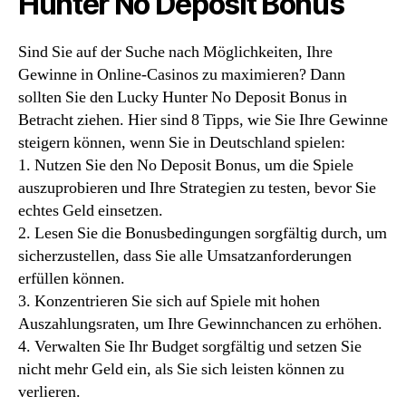
Hunter No Deposit Bonus
Sind Sie auf der Suche nach Möglichkeiten, Ihre
Gewinne in Online-Casinos zu maximieren? Dann
sollten Sie den Lucky Hunter No Deposit Bonus in
Betracht ziehen. Hier sind 8 Tipps, wie Sie Ihre Gewinne
steigern können, wenn Sie in Deutschland spielen:
1. Nutzen Sie den No Deposit Bonus, um die Spiele
auszuprobieren und Ihre Strategien zu testen, bevor Sie
echtes Geld einsetzen.
2. Lesen Sie die Bonusbedingungen sorgfältig durch, um
sicherzustellen, dass Sie alle Umsatzanforderungen
erfüllen können.
3. Konzentrieren Sie sich auf Spiele mit hohen
Auszahlungsraten, um Ihre Gewinnchancen zu erhöhen.
4. Verwalten Sie Ihr Budget sorgfältig und setzen Sie
nicht mehr Geld ein, als Sie sich leisten können zu
verlieren.