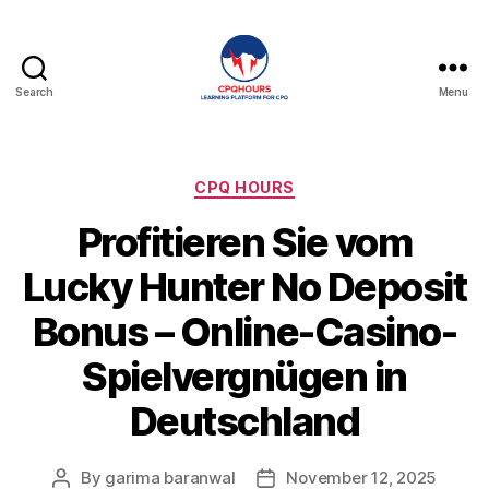
Search
Menu
CPQHours
Categories
CPQ HOURS
Profitieren Sie vom
Lucky Hunter No Deposit
Bonus – Online-Casino-
Spielvergnügen in
Deutschland
By
garima baranwal
November 12, 2025
Post
Post