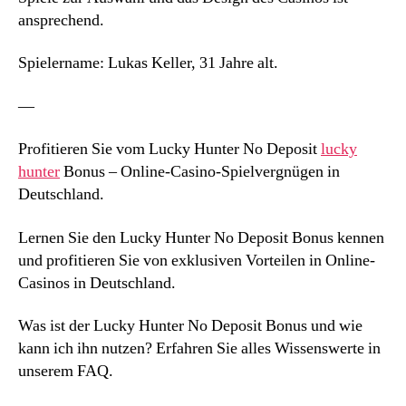
ansprechend.
Spielername: Lukas Keller, 31 Jahre alt.
—
Profitieren Sie vom Lucky Hunter No Deposit
lucky
hunter
Bonus – Online-Casino-Spielvergnügen in
Deutschland.
Lernen Sie den Lucky Hunter No Deposit Bonus kennen
und profitieren Sie von exklusiven Vorteilen in Online-
Casinos in Deutschland.
Was ist der Lucky Hunter No Deposit Bonus und wie
kann ich ihn nutzen? Erfahren Sie alles Wissenswerte in
unserem FAQ.