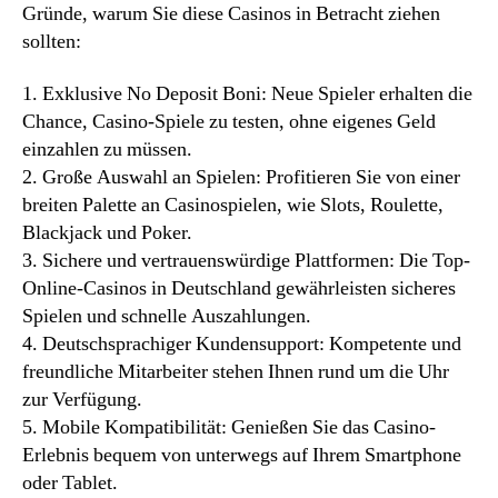
Gründe, warum Sie diese Casinos in Betracht ziehen
sollten:
1. Exklusive No Deposit Boni: Neue Spieler erhalten die
Chance, Casino-Spiele zu testen, ohne eigenes Geld
einzahlen zu müssen.
2. Große Auswahl an Spielen: Profitieren Sie von einer
breiten Palette an Casinospielen, wie Slots, Roulette,
Blackjack und Poker.
3. Sichere und vertrauenswürdige Plattformen: Die Top-
Online-Casinos in Deutschland gewährleisten sicheres
Spielen und schnelle Auszahlungen.
4. Deutschsprachiger Kundensupport: Kompetente und
freundliche Mitarbeiter stehen Ihnen rund um die Uhr
zur Verfügung.
5. Mobile Kompatibilität: Genießen Sie das Casino-
Erlebnis bequem von unterwegs auf Ihrem Smartphone
oder Tablet.