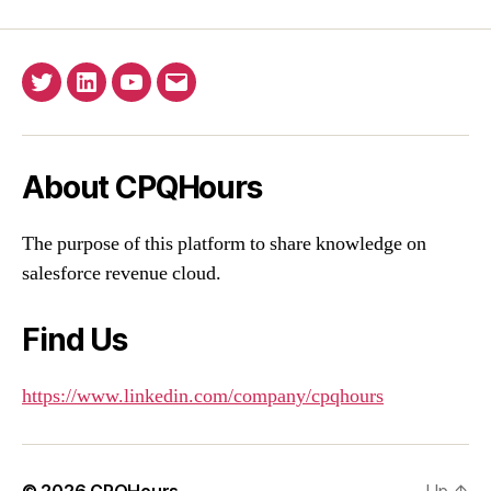
Twitter
Linkedin
YouTube
Email
About CPQHours
The purpose of this platform to share knowledge on
salesforce revenue cloud.
Find Us
https://www.linkedin.com/company/cpqhours