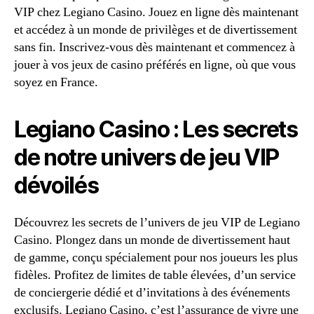
VIP chez Legiano Casino. Jouez en ligne dès maintenant
et accédez à un monde de privilèges et de divertissement
sans fin. Inscrivez-vous dès maintenant et commencez à
jouer à vos jeux de casino préférés en ligne, où que vous
soyez en France.
Legiano Casino : Les secrets
de notre univers de jeu VIP
dévoilés
Découvrez les secrets de l’univers de jeu VIP de Legiano
Casino. Plongez dans un monde de divertissement haut
de gamme, conçu spécialement pour nos joueurs les plus
fidèles. Profitez de limites de table élevées, d’un service
de conciergerie dédié et d’invitations à des événements
exclusifs. Legiano Casino, c’est l’assurance de vivre une