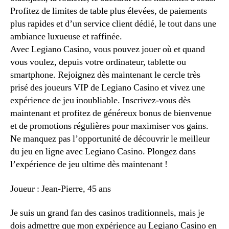
Profitez de limites de table plus élevées, de paiements
plus rapides et d’un service client dédié, le tout dans une
ambiance luxueuse et raffinée.
Avec Legiano Casino, vous pouvez jouer où et quand
vous voulez, depuis votre ordinateur, tablette ou
smartphone. Rejoignez dès maintenant le cercle très
prisé des joueurs VIP de Legiano Casino et vivez une
expérience de jeu inoubliable. Inscrivez-vous dès
maintenant et profitez de généreux bonus de bienvenue
et de promotions régulières pour maximiser vos gains.
Ne manquez pas l’opportunité de découvrir le meilleur
du jeu en ligne avec Legiano Casino. Plongez dans
l’expérience de jeu ultime dès maintenant !
Joueur : Jean-Pierre, 45 ans
Je suis un grand fan des casinos traditionnels, mais je
dois admettre que mon expérience au Legiano Casino en