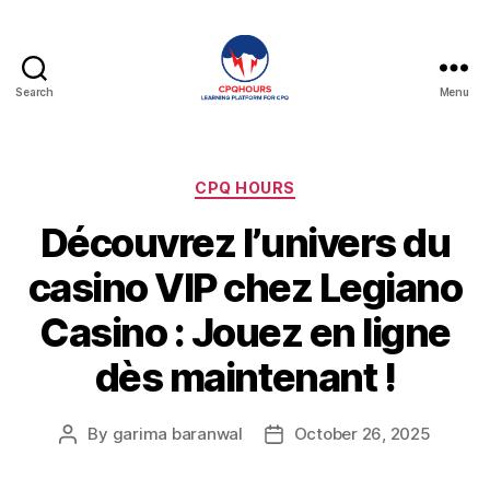
Search
Menu
CPQHours
Categories
CPQ HOURS
Découvrez l’univers du
casino VIP chez Legiano
Casino : Jouez en ligne
dès maintenant !
By
garima baranwal
October 26, 2025
Post
Post
author
date