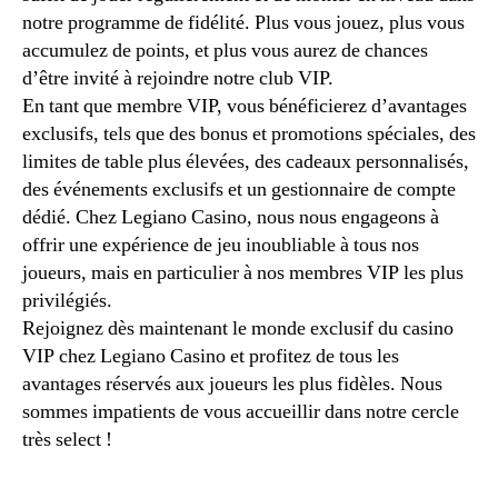
notre programme de fidélité. Plus vous jouez, plus vous
accumulez de points, et plus vous aurez de chances
d’être invité à rejoindre notre club VIP.
En tant que membre VIP, vous bénéficierez d’avantages
exclusifs, tels que des bonus et promotions spéciales, des
limites de table plus élevées, des cadeaux personnalisés,
des événements exclusifs et un gestionnaire de compte
dédié. Chez Legiano Casino, nous nous engageons à
offrir une expérience de jeu inoubliable à tous nos
joueurs, mais en particulier à nos membres VIP les plus
privilégiés.
Rejoignez dès maintenant le monde exclusif du casino
VIP chez Legiano Casino et profitez de tous les
avantages réservés aux joueurs les plus fidèles. Nous
sommes impatients de vous accueillir dans notre cercle
très select !