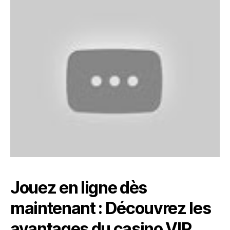
Jouez en ligne dès
maintenant : Découvrez les
avantages du casino VIP